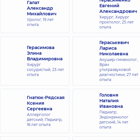
Герасименко
Галат
Татарская,
Евгений
Александр
2-Е, г. Киев
Александрович
Михайлович
Хирург; Хирург
Уролог,
19 лет
проктолог,
25 лет
Медицинский
опыта
опыта
центр
«Добробут».
Гераськевич
Центр
Герасимова
Лариса
психического
Элина
Николаевна
здоровья на
Владимировна
Акушер-гинеколог;
Хирург
Врач
Воздушных
сосудистый,
23 лет
ультразвуковой
Сил, 56
опыта
диагностики,
27 лет
просп.
опыта
Воздушных
сил, 56, г.
Киев
Головня
Гнатюк-Рядская
Наталия
Ксения
Ивановна
Стоматология
Сергеевна
Педиатр;
DDC для всей
Аллерголог
Эндокринолог
детский; Педиатр,
семьи на пр.
детский,
14 лет
16 лет опыта
опыта
Воздушных
Сил