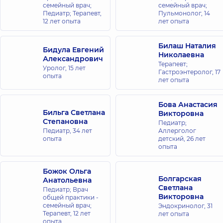
Русановке
семейный врач;
семейный врач;
Педиатр; Терапевт,
Пульмонолог,
14
ул.
12 лет опыта
Энтузиастов
лет опыта
1/2, г. Киев
Билаш Наталия
Бидула Евгений
Медицинский
Николаевна
Александрович
Центр
Терапевт;
Уролог,
15 лет
Гастроэнтеролог,
17
«Добробут»
опыта
лет опыта
для всей
семьи в
Бова Анастасия
Броварах
Бильга Светлана
Викторовна
ул.
Степановна
Педиатр;
Киевская,
Педиатр,
34 лет
Аллерголог
221-Б, г.
опыта
детский,
26 лет
Бровары
опыта
Медицинский
Божок Ольга
Центр
Болгарская
Анатольевна
«Добробут»
Светлана
Педиатр; Врач
Викторовна
для всей
общей практики -
семейный врач;
Эндокринолог,
31
семьи в
Терапевт,
12 лет
лет опыта
Ирпене
опыта