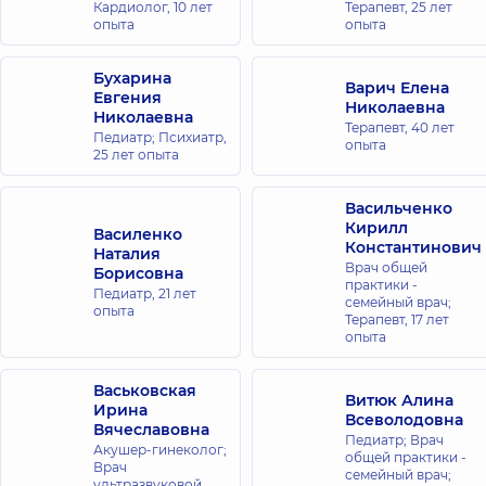
Оболони
Кардиолог,
10 лет
Терапевт,
25 лет
просп.
опыта
опыта
Владимира
Ивасюка
(Героев
Бухарина
Сталинграда),
Варич Елена
Евгения
16-В, г. Киев
Николаевна
Николаевна
Терапевт,
40 лет
Педиатр; Психиатр,
опыта
25 лет опыта
Медицинский
Центр
«Добробут»
Васильченко
для всей
Кирилл
Василенко
Константинович
семьи на
Наталия
Врач общей
Борисовна
Святошино
практики -
Педиатр,
21 лет
ул.
семейный врач;
опыта
Святошинская,
Терапевт,
17 лет
3-Б, г. Киев
опыта
Медицинский
Васьковская
Витюк Алина
Центр
Ирина
Всеволодовна
Вячеславовна
«Добробут»
Педиатр; Врач
Акушер-гинеколог;
для взрослых
общей практики -
Врач
семейный врач;
на Позняках
ультразвуковой