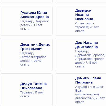
40, г. Киев
Давыдок
Гусакова Юлия
Стоматология
Иванна
Александровна
DDC для всей
Ивановна
Педиатр; Невролог
семьи на
Стоматолог-
детский,
18 лет
терапевт,
20 лет
просп.
опыта
опыта
Николая
Бажана
Дец Наталия
просп.
Десятник Денис
Дмитриевна
Николая
Григорьевич
Бажана,
Педиатр;
Педиатр;
12-А
Дерматовенеролог;
Гастроэнтеролог
Дерматовенеролог
детский,
29 лет
детский,
19 лет
опыта
Стоматология
опыта
DDC для всей
семьи на
Домнич Елена
Печерске
Петровна
Дидур Татьяна
бульв. Николая
Акушер-гинеколог;
Николаевна
Михновского,
Врач
Терапевт,
17 лет
14-16, г. Киев
ультразвуковой
опыта
диагностики,
26 лет
опыта
Стоматология