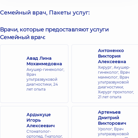
для всей
семьи в ЖК
Семейный врач, Пакеты услуг:
Комфорт Таун
ул.
Регенераторная,
Врачи, которые предоставляют услуги
4 корпус 8, г. Киев
Семейный врач:
Медицинский
Антоненко
Центр
Виктория
Авад Лина
«Добробут»
Алексеевна
Мохаммедовна
для всей
Хирург; Акушер-
Акушер-гинеколог;
семьи на ул.
гинеколог; Врач
Врач
маммолог; Врач
Коновальца
ультразвуковой
ультразвуковой
диагностики,
24
ул. Евгения
диагностики;
лет опыта
Коновальца
Хирург проктолог,
34-А, г. Киев
21 лет опыта
Медицинский
Артемьев
Ардыкуце
Центр
Дмитрий
Игорь
«Добробут»
Викторович
Алексеевич
для всей
Уролог; Врач
Стоматолог-
ультразвуковой
семьи на
ортопед, Гнатолог,