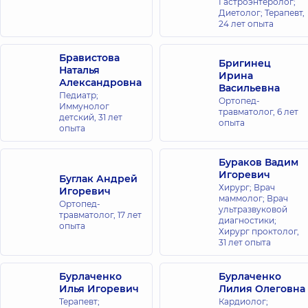
Гастроэнтеролог;
ул. Игоря
Диетолог; Терапевт,
Сикорского, 1,
24 лет опыта
г. Киев
Бравистова
Медицинский
Бригинец
Наталья
Ирина
Центр
Александровна
Васильевна
«Добробут»
Педиатр;
Ортопед-
Иммунолог
для всей
травматолог,
6 лет
детский,
31 лет
семьи на
опыта
опыта
Софиевской
Борщаговке
Бураков Вадим
ул. Яблочная,
Игоревич
Буглак Андрей
26,
Хирург; Врач
Софиевская
Игоревич
Борщаговка
маммолог; Врач
Ортопед-
ультразвуковой
травматолог,
17 лет
диагностики;
опыта
Медицинский
Хирург проктолог,
31 лет опыта
Центр
«Добробут»
Бурлаченко
Бурлаченко
для всей
Илья Игоревич
Лилия Олеговна
семьи на
Терапевт;
Кардиолог;