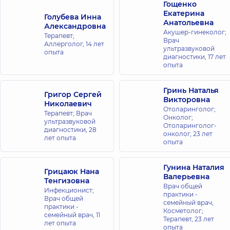
просп.
Гощенко
Воздушных
Екатерина
Голубева Инна
Сил, 56, г.
Анатольевна
Александровна
Киев
Акушер-гинеколог;
Терапевт;
Врач
Аллерголог,
14 лет
ультразвуковой
Медицинский
опыта
диагностики,
17 лет
Центр
опыта
«Добробут».
Дерматология
Гринь Наталья
Григор Сергей
и
Викторовна
Николаевич
косметология
Отоларинголог;
Терапевт; Врач
ул. Юлии
Онколог;
ультразвуковой
Здановской
Отоларинголог-
диагностики,
28
(Михаила
онколог,
23 лет
лет опыта
Ломоносова),
опыта
71-Г, г. Киев
Гунина Наталия
Грицаюк Нана
Стоматология
Валерьевна
Тенгизовна
DDC для всей
Врач общей
Инфекционист;
практики -
семьи на
Врач общей
семейный врач;
практики -
Олимпийской
Косметолог;
семейный врач,
11
ул.
Терапевт,
23 лет
лет опыта
Антоновича,
опыта