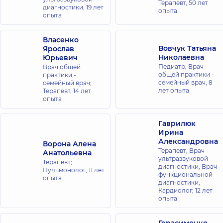
Терапевт,
50 лет
ул.
диагностики,
19 лет
опыта
Александра
опыта
Мишуги, 12, г.
Киев
Власенко
Вовчук Татьяна
Ярослав
Медицинский
Николаевна
Юрьевич
Центр
Педиатр; Врач
Врач общей
«Добробут»
общей практики -
практики -
семейный врач,
8
семейный врач;
для всей
лет опыта
Терапевт,
14 лет
семьи на
опыта
Позняках
ул.
Гаврилюк
Драгоманова,
Ирина
21-А, г. Киев
Александровна
Ворона Алена
Терапевт; Врач
Анатольевна
Медицинский
ультразвуковой
Терапевт;
диагностики; Врач
Центр
Пульмонолог,
11 лет
функциональной
опыта
«Добробут»
диагностики;
для всей
Кардиолог,
12 лет
опыта
семьи на ул.
Татарская
ул.