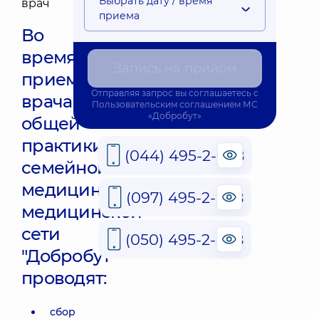
Выбрать дату / время
приема
Во
время
Запись на прийом
приема
Отправляя запрос вы соглашаетесь с
врача
Пользовательским соглашением
МС
«Добробут»
общей
практики
(044) 495-2-888
семейной
медицины
(097) 495-2-888
медицинской
сети
(050) 495-2-888
"Добробут"
проводят:
сбор