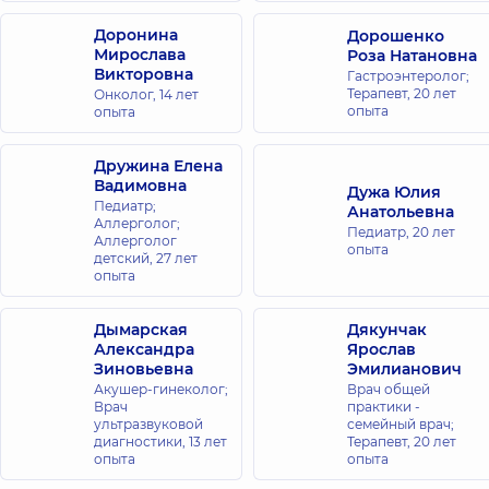
DDC для всей
Доронина
Дорошенко
семьи на
Мирослава
Роза Натановна
Оболони
Викторовна
Гастроэнтеролог;
просп.
Терапевт,
20 лет
Онколог,
14 лет
Владимира
опыта
опыта
Ивасюка
(Героев
Сталинграда),
Дружина Елена
16-В
Вадимовна
Дужа Юлия
Педиатр;
Анатольевна
Аллерголог;
Медицинский
Педиатр,
20 лет
Аллерголог
Центр
опыта
детский,
27 лет
«Добробут».
опыта
Вертебрология
ул. Семьи
Дымарская
Дякунчак
Идзиковских
Александра
Ярослав
(М. Мишина),
Зиновьевна
3, г. Киев
Эмилианович
Акушер-гинеколог;
Врач общей
Врач
практики -
ультразвуковой
семейный врач;
диагностики,
13 лет
Терапевт,
20 лет
опыта
опыта