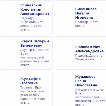
Елиневский
Емельянова
Константин
Наталья
Александрович
Игоревна
Педиатр;
Инфекционист
Педиатр,
21 лет
детский,
29 лет
опыта
опыта
Жаров Валерий
Валериевич
Жарова Юлия
Акушер-гинеколог;
Александровна
Врач
Педиатр; Диетолог,
ультразвуковой
26 лет опыта
диагностики,
21 лет
опыта
Журавлева
Жук София
Елена
Олеговна
Николаевна
Терапевт; Врач
Акушер-гинеколог;
ультразвуковой
Врач
диагностики;
ультразвуковой
Кардиолог,
5 лет
диагностики,
29 лет
опыта
опыта