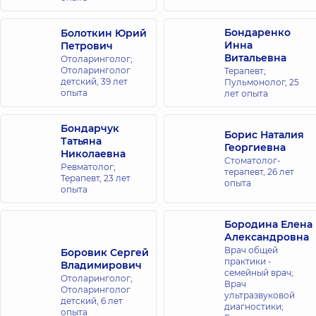
ул. Поэзии
(Грибоедова),
8-А, г. Ирпень
Бондаренко
Болоткин Юрий
Инна
Петрович
Витальевна
Отоларинголог;
Медицинский
Отоларинголог
Терапевт;
Центр
детский,
39 лет
Пульмонолог,
25
опыта
лет опыта
«Добробут»
для всей
семьи в
Бондарчук
Борис Наталия
Татьяна
Голосеево
Георгиевна
Николаевна
ул. Самойло
Стоматолог-
Ревматолог;
Кошки
терапевт,
26 лет
(Маршала
Терапевт,
23 лет
опыта
Конева), 10/1,
опыта
г. Киев
Бородина Елена
Медицинский
Александровна
Центр
Врач общей
Боровик Сергей
практики -
«Добробут»
Владимирович
семейный врач;
Отоларинголог;
для всей
Врач
Отоларинголог
семьи на
ультразвуковой
детский,
6 лет
диагностики;
Берестейской
опыта