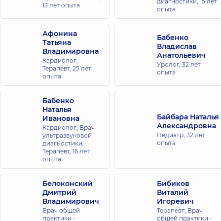
диагностики,
15 лет
13 лет опыта
Олимпийской
опыта
ул.
Антоновича,
40, г. Киев
Афонина
Бабенко
Татьяна
Владислав
Владимировна
Анатольевич
Медицинский
Кардиолог;
Уролог,
32 лет
Центр
Терапевт,
25 лет
опыта
опыта
«Добробут» для
всей семьи в
ЖК
Бабенко
Наталья
Новопечерские
Байбара Наталья
Ивановна
Липки
Александровна
Кардиолог; Врач
ул. Андрея
Педиатр,
32 лет
ультразвуковой
Верхогляда,
опыта
диагностики;
16-А, г. Киев
Терапевт,
16 лет
опыта
Медицинский
Центр
Белоконский
Бибиков
Дмитрий
«Добробут»
Виталий
Владимирович
Игоревич
для всей
Врач общей
Терапевт; Врач
семьи на
практики -
общей практики -