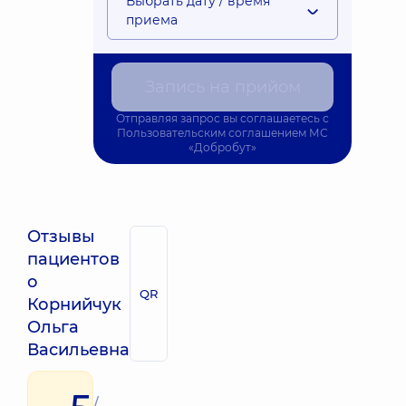
Выбрать дату / время
приема
Запись на прийом
Отправляя запрос вы соглашаетесь с
Пользовательским соглашением
МС
«Добробут»
Отзывы
пациентов
о
QR
Корнийчук
Ольга
Васильевна
/