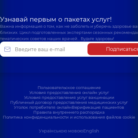
Узнавай первым о пакетах услуг!
Важна информация о том, как не заболеть и уберечь здоровье в
близких. Цикл подготовленных экспертами сезонных рекоменда
тематических советов наших врачей… Будьте здоровы!
Подписатьс
Пользовательское соглашение
Условия предоставления онлайн услуг
Условия предоставления услуг вакцинации
Публичный договор предоставления медицинских услуг
Уголок потребителя онлайн
Верификация пациентов
Правила внутреннего распорядка
Политика конфиденциальности и использования файлов cookie
Українською мовою
English