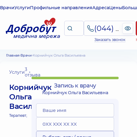
Врачи
Услуги
Профильные направления
Адреса
Цены
Больш
(044) 495-2-888
Заказать звонок
Главная
Врачи
Корнийчук Ольга Васильевна
3
Услуги
отзыва
Запись к врачу
Корнийчук
Корнийчук Ольга Васильевна
Ольга
Васильевна
Терапевт;