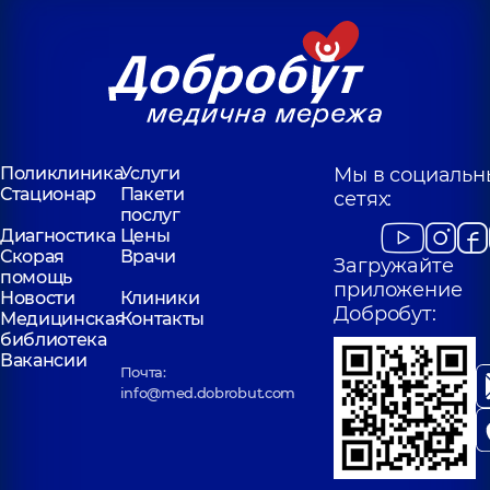
Поликлиника
Услуги
Мы в социальн
Стационар
Пакети
сетях:
послуг
Диагностика
Цены
Скорая
Врачи
Загружайте
помощь
приложение
Новости
Клиники
Добробут:
Медицинская
Контакты
библиотека
Вакансии
Почта:
info@med.dobrobut.com