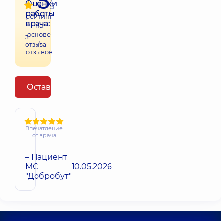
5
Оценки
5
работы
рейтинг
врача:
на
основе
3
3
отзыва
отзывов
Оставить отзыв
Впечатление
от врача
– Пациент
МС
10.05.2026
"Добробут"