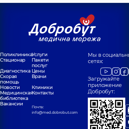
Поликлиника
Услуги
Мы в социальн
Стационар
Пакети
сетях:
послуг
Диагностика
Цены
Скорая
Врачи
Загружайте
помощь
приложение
Новости
Клиники
Добробут:
Медицинская
Контакты
библиотека
Вакансии
Почта:
info@med.dobrobut.com