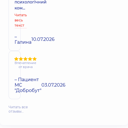
психологічний
ком...
Читать
весь
текст
–
10.07.2026
Галина
Впечатление
от врача
– Пациент
МС
03.07.2026
"Добробут"
Читать все
отзывы…