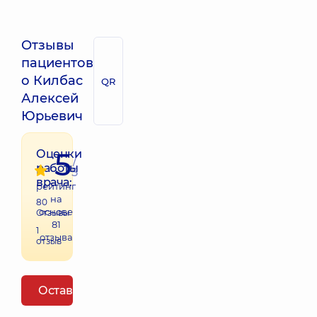
Отзывы
пациентов
о Килбас
QR
Алексей
Юрьевич
5
Оценки
/
работы
5
врача:
рейтинг
на
80
основе
Отзывы
81
1
отзыва
отзыв
Оставить отзыв