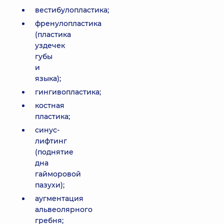
вестибулопластика;
френулопластика
(пластика
уздечек
губы
и
языка);
гингивопластика;
костная
пластика;
синус-
лифтинг
(поднятие
дна
гайморовой
пазухи);
аугментация
альвеолярного
гребня;