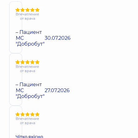
Впечатление
от врача
– Пациент
МС
30.07.2026
"Добробут"
Впечатление
от врача
– Пациент
МС
27.07.2026
"Добробут"
Впечатление
от врача
Чітко,якісно