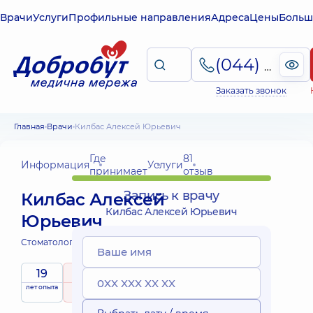
Врачи
Услуги
Профильные направления
Адреса
Цены
Больш
(044) 495-2-888
Заказать звонок
Главная
Врачи
Килбас Алексей Юрьевич
Где
81
Информация
Услуги
принимает
отзыв
Запись к врачу
Килбас Алексей
Килбас Алексей Юрьевич
Юрьевич
Стоматолог-хирург;
19
5
/ 5
лет опыта
рейтинг
на основе
Эксперт
81 отзыв