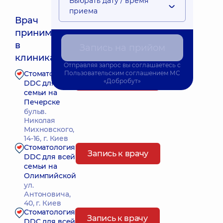
Выбрать дату / время
приема
Врач
принимает
Ближайшее время приема: Сьогодні о 09:00
в
Запись на прийом
клиниках:
Отправляя запрос вы соглашаетесь с
Стоматология
Пользовательским соглашением
МС
Запись к врачу
«Добробут»
DDC для всей
семьи на
Печерске
бульв.
Николая
Михновского,
14-16, г. Киев
Стоматология
Запись к врачу
DDC для всей
семьи на
Олимпийской
ул.
Антоновича,
40, г. Киев
Стоматология
Запись к врачу
DDC для всей