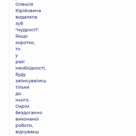
Олексія
Юрійовича
видаляла
зуб
"мудрості".
Якщо
коротко,
то
у
разі
необхідності,
буду
записуватись
тільки
до
нього.
Окрім
бездоганно
виконаної
роботи,
відчуваєш