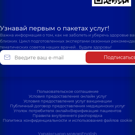
Узнавай первым о пакетах услуг!
Важна информация о том, как не заболеть и уберечь здоровье в
близких. Цикл подготовленных экспертами сезонных рекоменда
тематических советов наших врачей… Будьте здоровы!
Подписатьс
Пользовательское соглашение
Условия предоставления онлайн услуг
Условия предоставления услуг вакцинации
Публичный договор предоставления медицинских услуг
Уголок потребителя онлайн
Верификация пациентов
Правила внутреннего распорядка
Политика конфиденциальности и использования файлов cookie
Українською мовою
English