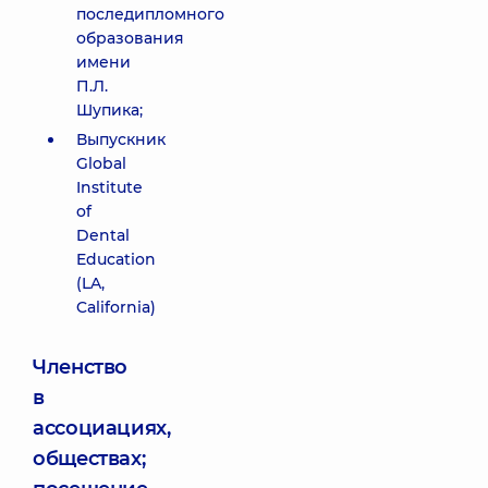
последипломного
образования
имени
П.Л.
Шупика;
Выпускник
Global
Institute
of
Dental
Education
(LA,
California)
Членство
в
ассоциациях,
обществах;