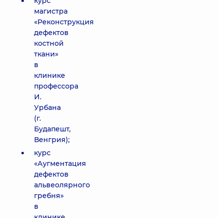
курс
магистра
«Реконструкция
дефектов
костной
ткани»
в
клинике
профессора
И.
Урбана
(г.
Будапешт,
Венгрия);
курс
«Аугментация
дефектов
альвеолярного
гребня»
в
клинике