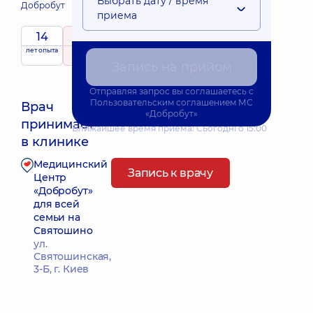
Выбрать дату / время
Добробут
приема
14
5
/ 5
Выездные
лет опыта
рейтинг
на основе
принимает
услуги
747 отзывов
детей
Запись на прийом
Отправляя запрос вы соглашаетесь с
Пользовательским соглашением
МС
Врач
«Добробут»
принимает
Ближайшее время приема: Сьогодні о 15:00
в клинике
Медицинский
Запись к врачу
Центр
«Добробут»
для всей
семьи на
Святошино
ул.
Святошинская,
3-Б, г. Киев