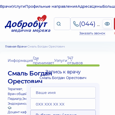
Врачи
Услуги
Профильные направления
Адреса
Цены
Больш
(044) 495-2-888
Заказать звонок
Главная
Врачи
Смаль Богдан Орестович
Где
747
Информация
Услуги
принимает
отзывов
Запись к врачу
Смаль Богдан
Смаль Богдан Орестович
Орестович
Терапевт;
Врач общей практики - семейный врач;
Педиатр;
Эндокринолог;
Эндокринолог детский;
Доцент кафедри загальної медицини Академії