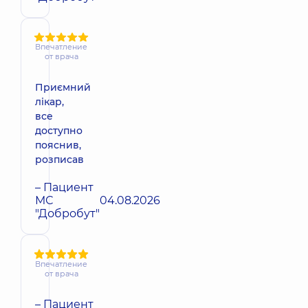
Впечатление
от врача
Приємний
лікар,
все
доступно
пояснив,
розписав
– Пациент
МС
04.08.2026
"Добробут"
Впечатление
от врача
– Пациент