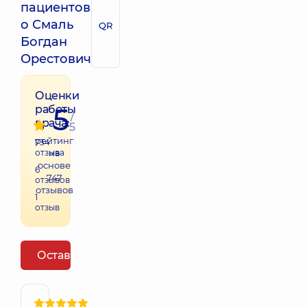
пациентов
о Смаль
QR
Богдан
Орестович
Оценки
5
работы
/
врача:
5
рейтинг
734
отзыва
на
основе
6
747
отзывов
отзывов
1
отзыв
Оставить отзыв