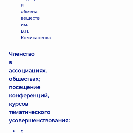
и
обмена
веществ
им.
В.П.
Комисаренка
Членство
в
ассоциациях,
обществах;
посещение
конференций,
курсов
тематического
усовершенствования:
с