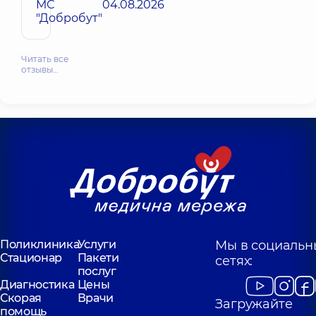
МС
04.08.2026
"Добробут"
Читать все
отзывы…
Поликлиника
Услуги
Мы в социальн
Стационар
Пакети
сетях:
послуг
Диагностика
Цены
Скорая
Врачи
Загружайте
помощь