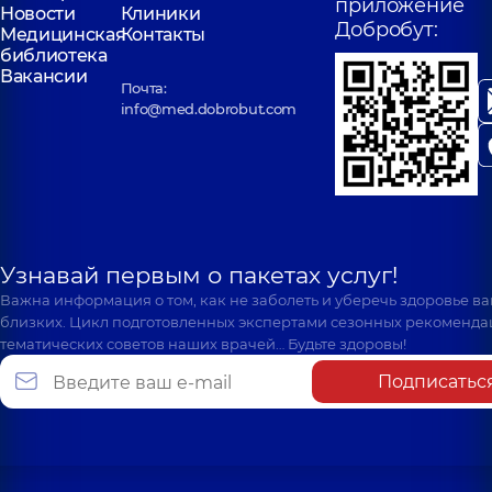
приложение
Новости
Клиники
Добробут:
Медицинская
Контакты
библиотека
Вакансии
Почта:
info@med.dobrobut.com
Узнавай первым о пакетах услуг!
Важна информация о том, как не заболеть и уберечь здоровье в
близких. Цикл подготовленных экспертами сезонных рекоменда
тематических советов наших врачей… Будьте здоровы!
Подписатьс