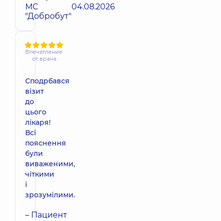
МС
04.08.2026
"Добробут"
Впечатление
от врача
Сподрбався
візит
до
цього
лікаря!
Всі
пояснення
були
виваженими,
чіткими
і
зрозумілими.
– Пациент