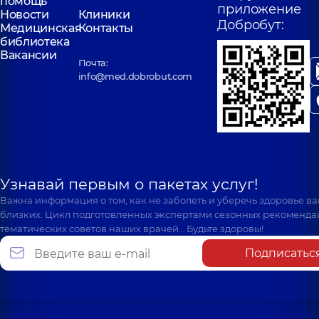
помощь
приложение
Новости
Клиники
Добробут:
Медицинская
Контакты
библиотека
Вакансии
Почта:
info@med.dobrobut.com
Узнавай первым о пакетах услуг!
Важна информация о том, как не заболеть и уберечь здоровье в
близких. Цикл подготовленных экспертами сезонных рекоменда
тематических советов наших врачей… Будьте здоровы!
Подписатьс