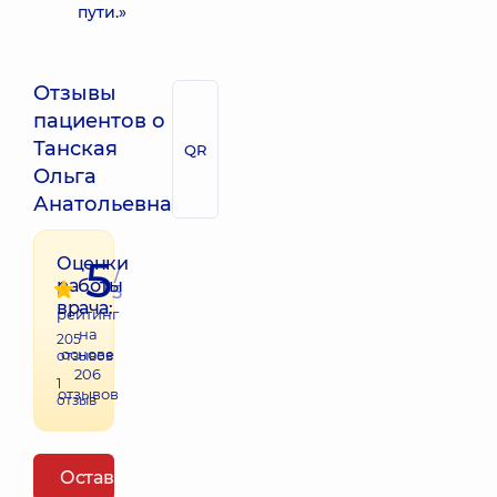
пути.»
Отзывы
пациентов о
Танская
QR
Ольга
Анатольевна
5
Оценки
/
работы
5
врача:
рейтинг
на
205
основе
отзывов
206
1
отзывов
отзыв
Оставить отзыв