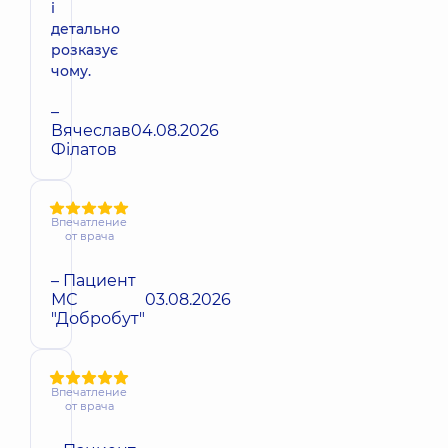
і
детально
розказує
чому.
–
Вячеслав
04.08.2026
Філатов
Впечатление
от врача
– Пациент
МС
03.08.2026
"Добробут"
Впечатление
от врача