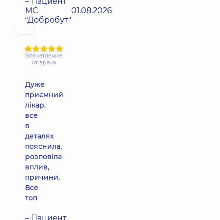
– Пациент
МС
01.08.2026
"Добробут"
Впечатление
от врача
Дуже
приємний
лікар,
все
в
деталях
пояснила,
розповіла
вплив,
причини.
Все
топ
– Пациент