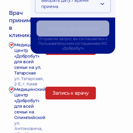
Выбрать дату / время
приема
Врач
принимает
Ближайшее время приема: 10.08.2026 14:30
в
Запись на прийом
клиниках:
Отправляя запрос вы соглашаетесь с
Пользовательским соглашением
МС
Медицинский
Запись к врачу
«Добробут»
Центр
«Добробут»
для всей
семьи на ул.
Татарская
ул. Татарская,
2-Е, г. Киев
Медицинский
Запись к врачу
Центр
«Добробут»
для всей
семьи на
Олимпийской
ул.
Антоновича,