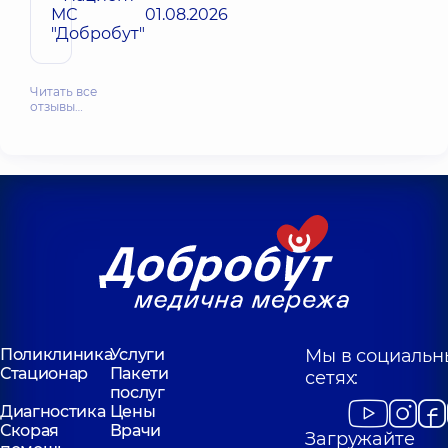
МС
01.08.2026
"Добробут"
Читать все
отзывы…
Поликлиника
Услуги
Мы в социальн
Стационар
Пакети
сетях:
послуг
Диагностика
Цены
Скорая
Врачи
Загружайте