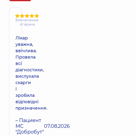
Впечатление
от врача
Лікар
уважна,
ввічлива.
Провела
всі
діагностики,
вислухала
скарги
і
зробила
відповідні
призначення.
– Пациент
МС
07.08.2026
"Добробут"