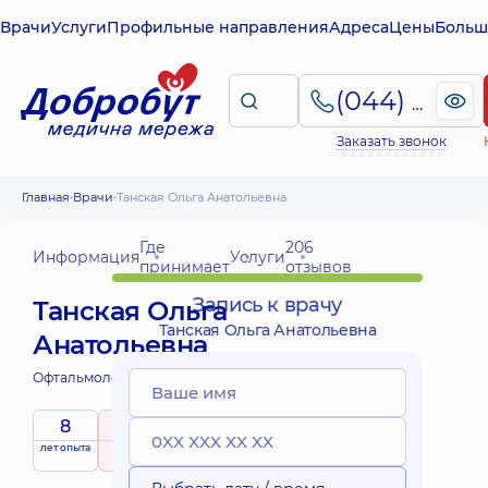
Врачи
Услуги
Профильные направления
Адреса
Цены
Больш
(044) 495-2-888
Заказать звонок
Главная
Врачи
Танская Ольга Анатольевна
Где
206
Информация
Услуги
принимает
отзывов
Запись к врачу
Танская Ольга
Танская Ольга Анатольевна
Анатольевна
Офтальмолог;
Офтальмолог детский;
8
5
/ 5
Выездные
лет опыта
рейтинг
на основе
принимает
услуги
206 отзывов
детей