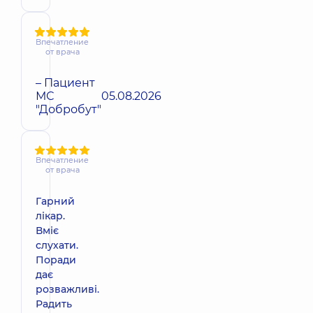
Впечатление
от врача
– Пациент
МС
05.08.2026
"Добробут"
Впечатление
от врача
Гарний
лікар.
Вміє
слухати.
Поради
дає
розважливі.
Радить