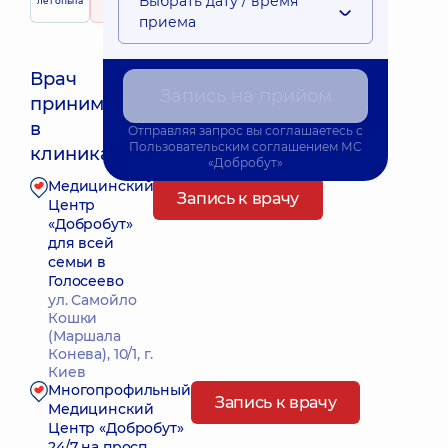
Выбрать дату / время
лет опыта
рейтинг
на основе
375 отзывов
приема
Врач
Запись на прийом
принимает
Ближайшее время приема: Завтра о 10:00
в
Отправляя запрос вы соглашаетесь с
Пользовательским соглашением
МС
клиниках:
«Добробут»
Медицинский
Запись к врачу
Центр
«Добробут»
для всей
семьи в
Голосеево
ул. Самойло
Кошки
(Маршала
Конева), 10/1, г.
Киев
Многопрофильный
Запись к врачу
Медицинский
Центр «Добробут»
24/7 на просп.