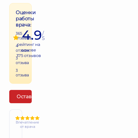
Оценки
работы
врача:
4.9
/
365
5
отзывов
рейтинг на
4
основе
отзыва
375
отзывов
3
отзыва
3
отзыва
Оставить отзыв
Впечатление
от врача