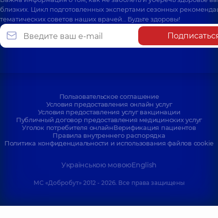
близких. Цикл подготовленных экспертами сезонных рекоменда
тематических советов наших врачей… Будьте здоровы!
Подписатьс
Пользовательское соглашение
Условия предоставления онлайн услуг
Условия предоставления услуг вакцинации
Публичный договор предоставления медицинских услуг
Уголок потребителя онлайн
Верификация пациентов
Правила внутреннего распорядка
Политика конфиденциальности и использования файлов cookie
Українською мовою
English
МС «Добробут» 2012 - 2026. Все права защищены