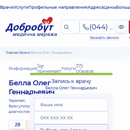
Врачи
Услуги
Профильные направления
Адреса
Цены
Больш
(044) 495-2-888
Заказать звонок
Главная
Врачи
Белла Олег Геннадьевич
Где
375
Информация
Услуги
принимает
отзывов
Запись к врачу
Белла Олег
Белла Олег Геннадьевич
Геннадьевич
Терапевт;
Врач ультразвуковой
диагностики;
28
4.9
/ 5