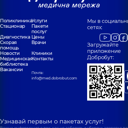
Поликлиника
Услуги
Мы в социальн
Стационар
Пакети
сетях:
послуг
Диагностика
Цены
Скорая
Врачи
Загружайте
помощь
приложение
Новости
Клиники
Добробут:
Медицинская
Контакты
библиотека
Вакансии
Почта:
info@med.dobrobut.com
Узнавай первым о пакетах услуг!
Важна информация о том, как не заболеть и уберечь здоровье в