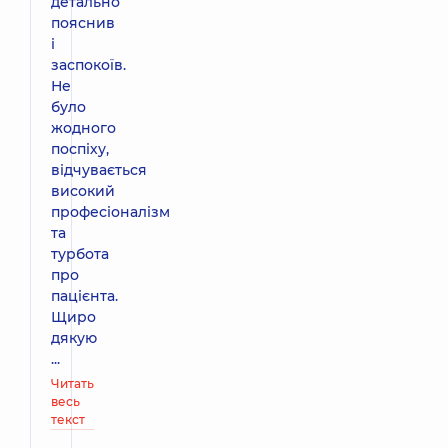
детально
пояснив
і
заспокоїв.
Не
було
жодного
поспіху,
відчувається
високий
професіоналізм
та
турбота
про
пацієнта.
Щиро
дякую
...
Читать
весь
текст