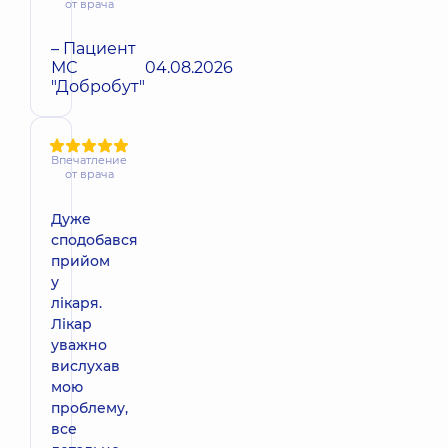
от врача
– Пациент
МС
04.08.2026
"Добробут"
Впечатление
от врача
Дуже
сподобався
прийом
у
лікаря.
Лікар
уважно
вислухав
мою
проблему,
все