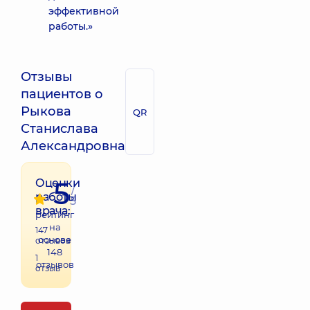
эффективной
работы.»
Отзывы
пациентов о
Рыкова
QR
Станислава
Александровна
5
Оценки
/
работы
5
врача:
рейтинг
на
147
основе
отзывов
148
1
отзывов
отзыв