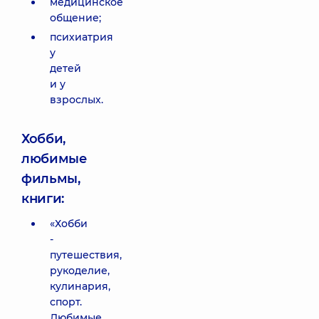
медицинское
общение;
психиатрия
у
детей
и у
взрослых.
Хобби,
любимые
фильмы,
книги:
«Хобби
-
путешествия,
рукоделие,
кулинария,
спорт.
Любимые