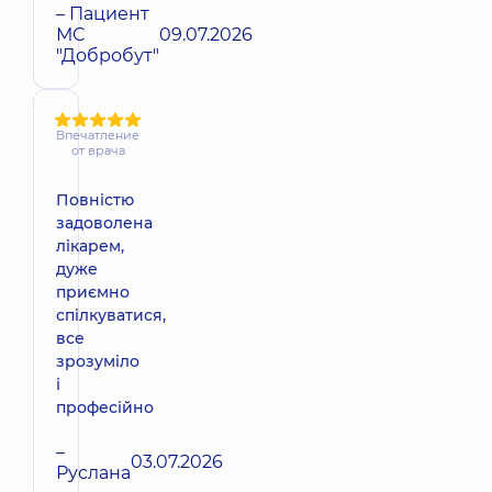
– Пациент
МС
09.07.2026
"Добробут"
Впечатление
от врача
Повністю
задоволена
лікарем,
дуже
приємно
спілкуватися,
все
зрозуміло
і
професійно
–
03.07.2026
Руслана