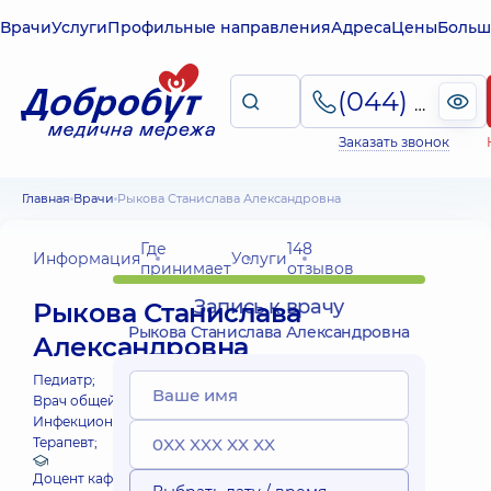
Врачи
Услуги
Профильные направления
Адреса
Цены
Больш
(044) 495-2-888
Заказать звонок
Главная
Врачи
Рыкова Станислава Александровна
Где
148
Информация
Услуги
принимает
отзывов
Запись к врачу
Рыкова Станислава
Рыкова Станислава Александровна
Александровна
Педиатр;
Врач общей практики - семейный врач;
Инфекционист;
Инфекционист детский;
Терапевт;
Доцент кафедри загальної медицини Академії