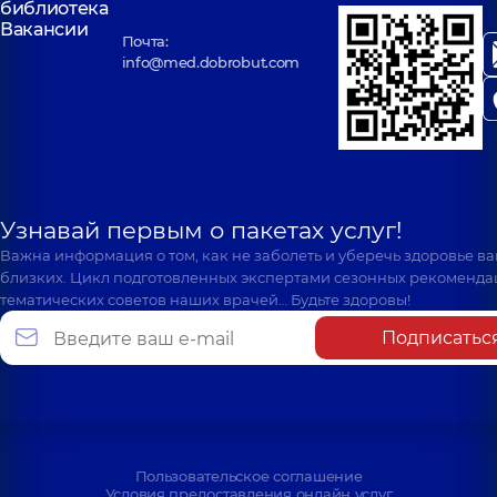
библиотека
Вакансии
Почта:
info@med.dobrobut.com
Узнавай первым о пакетах услуг!
Важна информация о том, как не заболеть и уберечь здоровье в
близких. Цикл подготовленных экспертами сезонных рекоменда
тематических советов наших врачей… Будьте здоровы!
Подписатьс
Пользовательское соглашение
Условия предоставления онлайн услуг