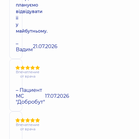
плануємо
відвідувати
її
у
майбутньому.
–
21.07.2026
Вадим
Впечатление
от врача
– Пациент
МС
17.07.2026
"Добробут"
Впечатление
от врача