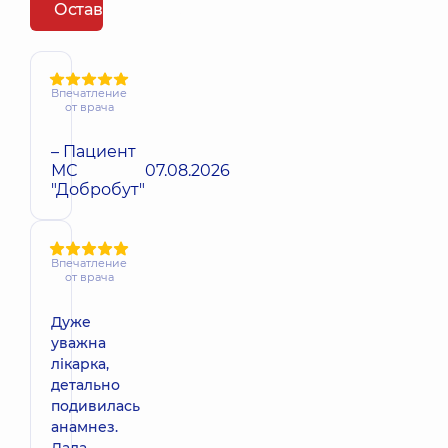
Оставить отзыв
Впечатление
от врача
– Пациент
МС
07.08.2026
"Добробут"
Впечатление
от врача
Дуже
уважна
лікарка,
детально
подивилась
анамнез.
Дала