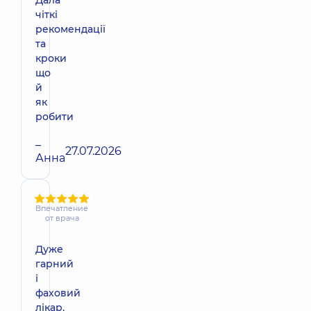
чіткі
рекомендації
та
кроки
що
й
як
робити
–
27.07.2026
Анна
Впечатление
от врача
Дуже
гарний
і
фаховий
лікар,