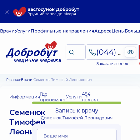
Застосунок Добробут
Зручний запис до лікаря
Врачи
Услуги
Профильные направления
Адреса
Цены
Больш
(044) 495-2-888
Заказать звонок
Главная
Врачи
Семенюк Тимофей Леонидович
Где
484
Информация
Услуги
принимает
отзыва
Запись к врачу
Семенюк
Семенюк Тимофей Леонидович
Тимофей
Леонидович