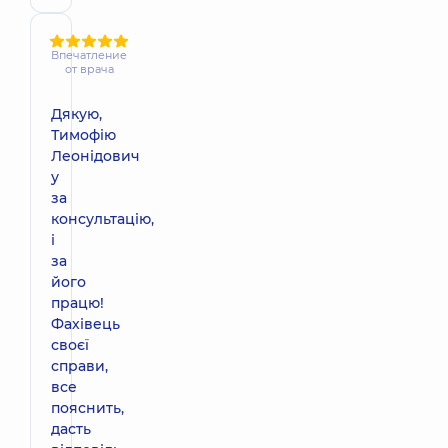
Впечатление
от врача
Дякую,
Тимофію
Леонідович
у
за
консультацію,
і
за
його
працю!
Фахівець
своєї
справи,
все
пояснить,
дасть