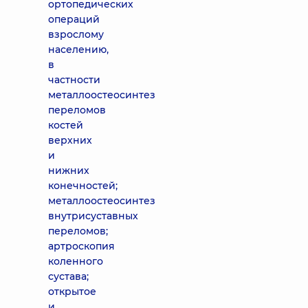
ортопедических
операций
взрослому
населению,
в
частности
металлоостеосинтез
переломов
костей
верхних
и
нижних
конечностей;
металлоостеосинтез
внутрисуставных
переломов;
артроскопия
коленного
сустава;
открытое
и