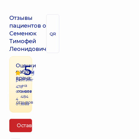
Отзывы
пациентов о
Семенюк
QR
Тимофей
Леонидович
5
Оценки
/
работы
5
врача:
рейтинг
на
478
основе
отзывов
484
4
отзывов
отзыва
Оставить отзыв