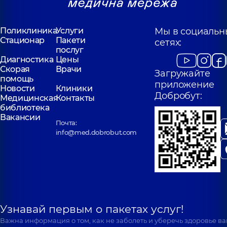
Поликлиника
Услуги
Мы в социальн
Стационар
Пакети
сетях:
послуг
Диагностика
Цены
Скорая
Врачи
Загружайте
помощь
приложение
Новости
Клиники
Добробут:
Медицинская
Контакты
библиотека
Вакансии
Почта:
info@med.dobrobut.com
Узнавай первым о пакетах услуг!
Важна информация о том, как не заболеть и уберечь здоровье в