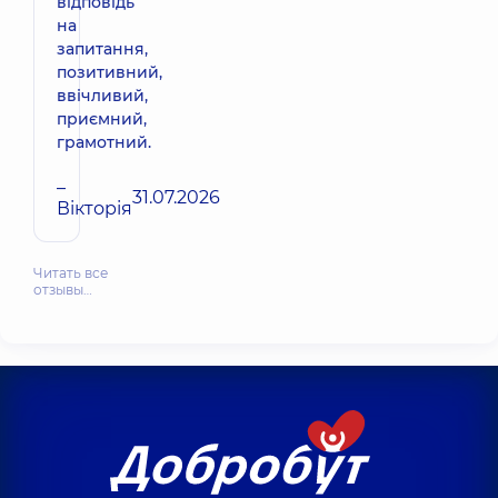
відповідь
на
запитання,
позитивний,
ввічливий,
приємний,
грамотний.
–
31.07.2026
Вікторія
Читать все
отзывы…