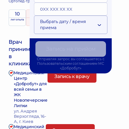
Ортопед-травматолог;
10
5
/ 5
лет опыта
рейтинг
на основе
Выбрать дату / время
484 отзыва
приема
Врач
Запись на прийом
принимает
Ближайшее время приема: Завтра о 14:00
в
Отправляя запрос вы соглашаетесь с
клиниках:
Пользовательским соглашением
МС
«Добробут»
Медицинский
Запись к врачу
Центр
«Добробут» для
всей семьи в
ЖК
Новопечерские
Липки
ул. Андрея
Верхогляда, 16-
А, г. Киев
Медицинский