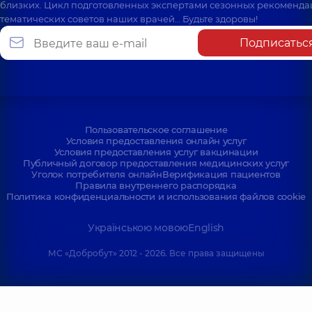
близких. Цикл подготовленных экспертами сезонных рекоменда
тематических советов наших врачей… Будьте здоровы!
Подписатьс
Пользовательское соглашение
Условия предоставления онлайн услуг
Условия предоставления услуг вакцинации
Публичный договор предоставления медицинских услуг
Уголок потребителя онлайн
Верификация пациентов
Правила внутреннего распорядка
Политика конфиденциальности и использования файлов cookie
Українською мовою
English
МС «Добробут» 2012 - 2026. Все права защищены