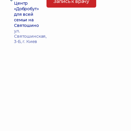
Запись к врачу
Центр
«Добробут»
для всей
семьи на
Святошино
ул.
Святошинская,
3-Б, г. Киев