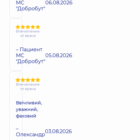
МС
06.08.2026
"Добробут"
Впечатление
от врача
– Пациент
МС
05.08.2026
"Добробут"
Впечатление
от врача
Ввічливий,
уважний,
фаховий
–
03.08.2026
Олександр