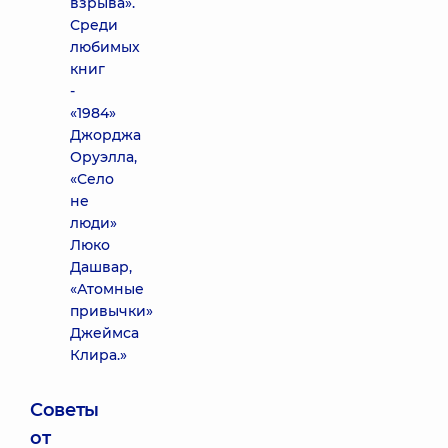
взрыва».
Среди
любимых
книг
-
«1984»
Джорджа
Оруэлла,
«Село
не
люди»
Люко
Дашвар,
«Атомные
привычки»
Джеймса
Клира.»
Советы
от