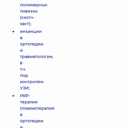
полимерных
повязок
(скотч-
каст);
инъекции
в
ортопедии
и
травматологии,
в
т.ч.
под
контролем
УЗИ;
PRP-
терапия
(плазмотерапия
в
ортопедии
и