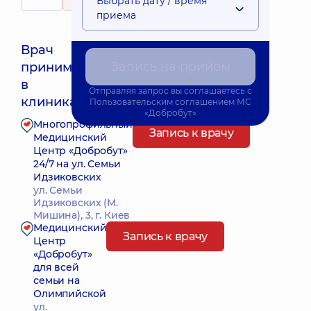
Выбрать дату / время
311 отзывов
приема
Врач
Запись на прийом
принимает
Ближайшее время приема: 09.08.2026 10:00
в
Отправляя запрос вы соглашаетесь с
клиниках:
Пользовательским соглашением
МС
«Добробут»
Многопрофильный
Запись к врачу
Медицинский
Центр «Добробут»
24/7 на ул. Семьи
Идзиковских
ул. Семьи
Идзиковских (М.
Мишина), 3, г. Киев
Медицинский
Запись к врачу
Центр
«Добробут»
для всей
семьи на
Олимпийской
ул.