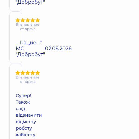
"Добробут"
Впечатление
от врача
– Пациент
МС
02.08.2026
"Добробут"
Впечатление
от врача
Супер!
Також
слід
відзначити
відмінну
роботу
кабінету