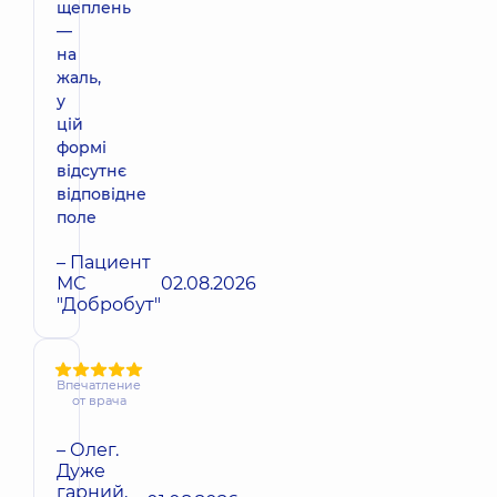
щеплень
—
на
жаль,
у
цій
формі
відсутнє
відповідне
поле
– Пациент
МС
02.08.2026
"Добробут"
Впечатление
от врача
– Олег.
Дуже
гарний,