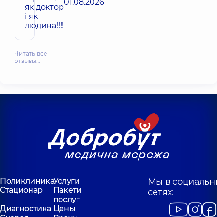
01.08.2026
як доктор
і як
людина!!!!
Читать все
отзывы…
Поликлиника
Услуги
Мы в социальн
Стационар
Пакети
сетях:
послуг
Диагностика
Цены