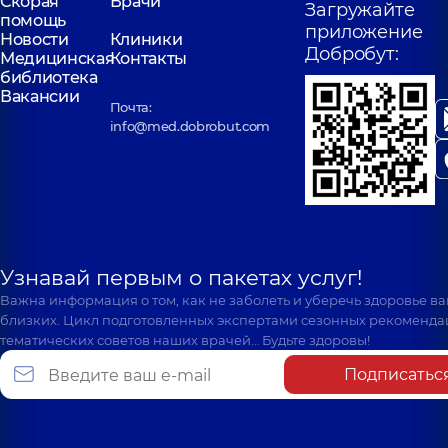
Скорая
Врачи
Загружайте
помощь
приложение
Новости
Клиники
Добробут:
Медицинская
Контакты
библиотека
Вакансии
Почта:
info@med.dobrobut.com
Узнавай первым о пакетах услуг!
Важна информация о том, как не заболеть и уберечь здоровье в
близких. Цикл подготовленных экспертами сезонных рекоменда
тематических советов наших врачей… Будьте здоровы!
Подписатьс