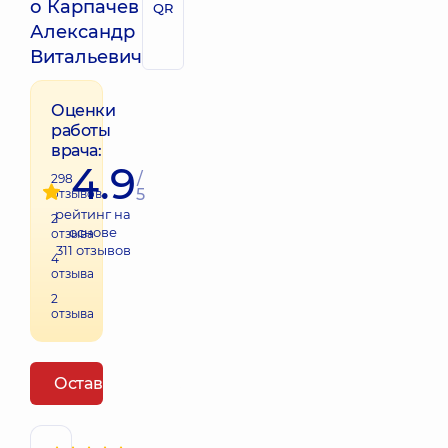
о Карпачев
QR
Александр
Витальевич
Оценки
работы
врача:
4.9
/
298
5
отзывов
рейтинг на
2
основе
отзыва
311
отзывов
4
отзыва
2
отзыва
Оставить отзыв