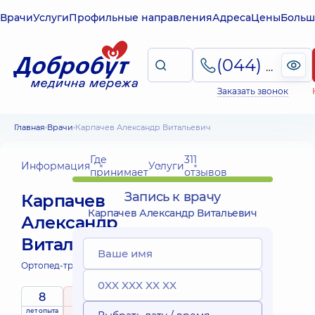
Врачи
Услуги
Профильные направления
Адреса
Цены
Больш
(044) 495-2-888
Заказать звонок
Главная
Врачи
Карпачев Александр Витальевич
Где
311
Информация
Услуги
принимает
отзывов
Запись к врачу
Карпачев
Карпачев Александр Витальевич
Александр
Витальевич
Ортопед-травматолог;
8
4.9
/ 5
лет опыта
рейтинг
на основе