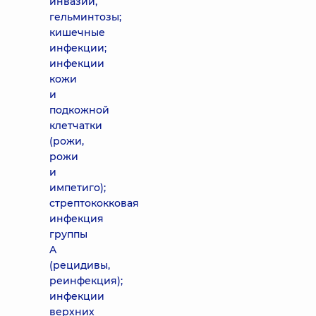
инвазии,
гельминтозы;
кишечные
инфекции;
инфекции
кожи
и
подкожной
клетчатки
(рожи,
рожи
и
импетиго);
стрептококковая
инфекция
группы
A
(рецидивы,
реинфекция);
инфекции
верхних