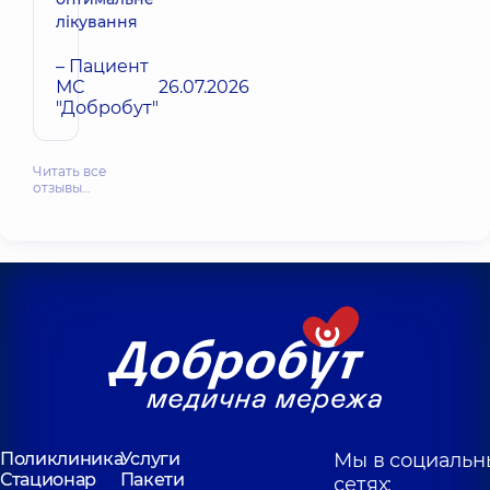
лікування
– Пациент
МС
26.07.2026
"Добробут"
Читать все
отзывы…
Поликлиника
Услуги
Мы в социальн
Стационар
Пакети
сетях: