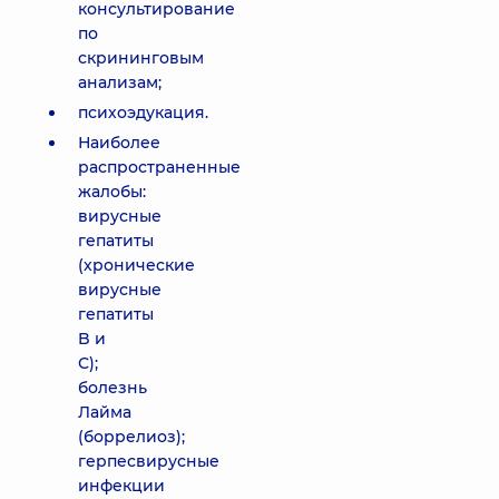
консультирование
по
скрининговым
анализам;
психоэдукация.
Наиболее
распространенные
жалобы:
вирусные
гепатиты
(хронические
вирусные
гепатиты
B и
С);
болезнь
Лайма
(боррелиоз);
герпесвирусные
инфекции