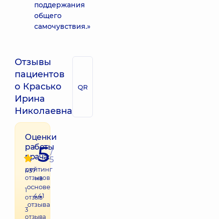
поддержания
общего
самочувствия.»
Отзывы
пациентов
о Красько
QR
Ирина
Николаевна
Оценки
5
работы
/
врача:
5
рейтинг
437
отзывов
на
основе
1
441
отзыв
отзыва
3
отзыва