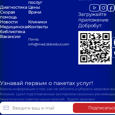
послуг
Диагностика
Цены
Скорая
Врачи
Загружайте
помощь
приложение
Новости
Клиники
Добробут:
Медицинская
Контакты
библиотека
Вакансии
Почта:
info@med.dobrobut.com
Узнавай первым о пакетах услуг!
Важна информация о том, как не заболеть и уберечь здоровье в
близких. Цикл подготовленных экспертами сезонных рекоменда
тематических советов наших врачей… Будьте здоровы!
Подписатьс