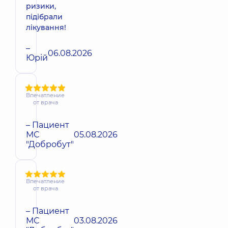
ризики,
підібрали
лікування!
–
06.08.2026
Юрій
Впечатление
от врача
– Пациент
МС
05.08.2026
"Добробут"
Впечатление
от врача
– Пациент
МС
03.08.2026