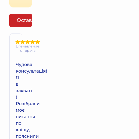
Оставить отзыв
Впечатление
от врача
Чудова
консультація!
Я
в
захваті
!
Розібрали
моє
питання
по
кліщу,
пояснили