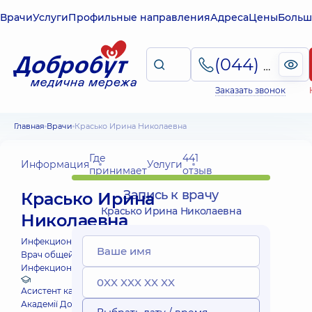
Врачи
Услуги
Профильные направления
Адреса
Цены
Больш
(044) 495-2-888
Заказать звонок
Главная
Врачи
Красько Ирина Николаевна
Где
441
Информация
Услуги
принимает
отзыв
Запись к врачу
Красько Ирина
Красько Ирина Николаевна
Николаевна
Инфекционист;
Врач общей практики - семейный врач;
Инфекционист детский;
Педиатр;
Терапевт;
Асистент кафедри здоров'я матері та дитини
Академії Добробут