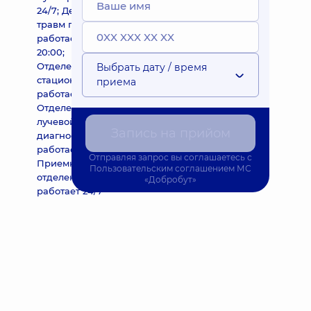
24/7; Детский
травм пункт
работает 8:00-
20:00;
Отделение
Выбрать дату / время
стационара
приема
работает 24/7;
Отделение
лучевой
Запись на прийом
диагностики
работает 24/7;
Отправляя запрос вы соглашаетесь с
Приемное
Пользовательским соглашением
МС
отделение
«Добробут»
работает 24/7