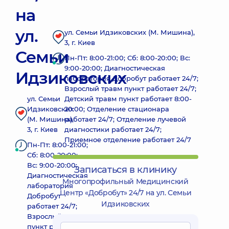
на
ул.
ул. Семьи Идзиковских (М. Мишина),
3, г. Киев
Семьи
Пн-Пт: 8:00-21:00; Сб: 8:00-20:00; Вс:
9:00-20:00; Диагностическая
Идзиковских
лаборатория Добробут работает 24/7;
Взрослый травм пункт работает 24/7;
ул. Семьи
Детский травм пункт работает 8:00-
Идзиковских
20:00; Отделение стационара
(М. Мишина),
работает 24/7; Отделение лучевой
3, г. Киев
диагностики работает 24/7;
Приемное отделение работает 24/7
Пн-Пт: 8:00-21:00;
Сб: 8:00-20:00;
Вс: 9:00-20:00;
Записаться в клинику
Диагностическая
Многопрофильный Медицинский
лаборатория
Центр «Добробут» 24/7 на ул. Семьи
Добробут
Идзиковских
работает 24/7;
Взрослый травм
пункт работает