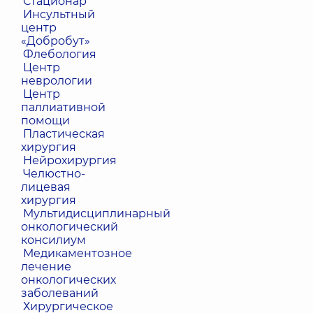
Стационар
Инсультный
центр
«Добробут»
Флебология
Центр
неврологии
Центр
паллиативной
помощи
Пластическая
хирургия
Нейрохирургия
Челюстно-
лицевая
хирургия
Мультидисциплинарный
онкологический
консилиум
Медикаментозное
лечение
онкологических
заболеваний
Хирургическое