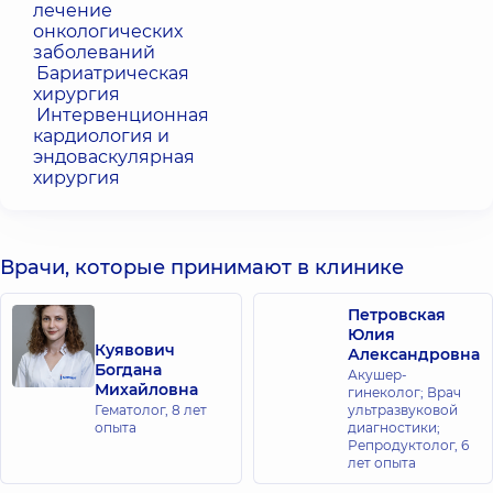
лечение
онкологических
заболеваний
Бариатрическая
хирургия
Интервенционная
кардиология и
эндоваскулярная
хирургия
Врачи, которые принимают в клинике
Петровская
Юлия
Куявович
Александровна
Богдана
Акушер-
Михайловна
гинеколог; Врач
Гематолог,
8 лет
ультразвуковой
опыта
диагностики;
Репродуктолог,
6
лет опыта