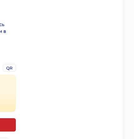
сь
и в
QR