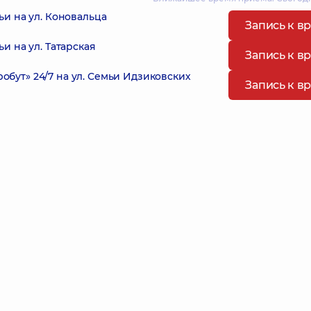
и на ул. Коновальца
Запись к в
и на ул. Татарская
Запись к в
ут» 24/7 на ул. Семьи Идзиковских
Запись к в