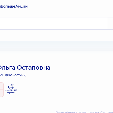
ы
Больше
Акции
льга Остаповна
вой диагностики;
Выездные
услуги
Ближайшее время приема: Сьогодні