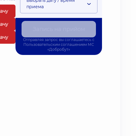
Выбрать дату / время
приема
рачу
рачу
Запись на прийом
рачу
Отправляя запрос вы соглашаетесь с
Пользовательским соглашением
МС
«Добробут»