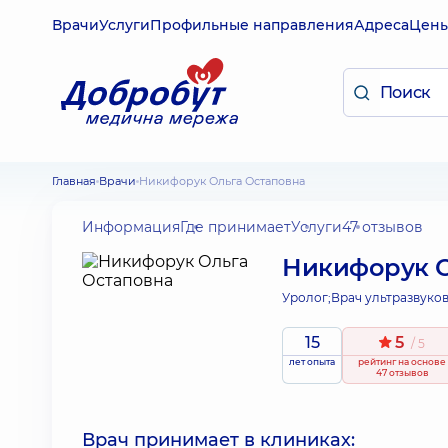
Врачи
Услуги
Профильные направления
Адреса
Цен
Главная
Врачи
Никифорук Ольга Остаповна
Информация
Где принимает
Услуги
47 отзывов
Никифорук О
Уролог;
Врач ультразвуко
15
5
/ 5
лет опыта
рейтинг
на основе
47 отзывов
Врач принимает в клиниках: