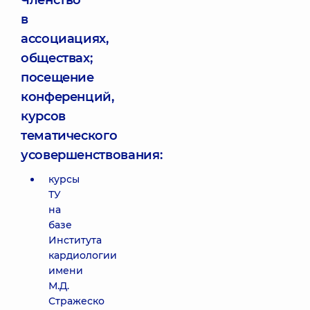
Членство
в
ассоциациях,
обществах;
посещение
конференций,
курсов
тематического
усовершенствования:
курсы
ТУ
на
базе
Института
кардиологии
имени
М.Д.
Стражеско