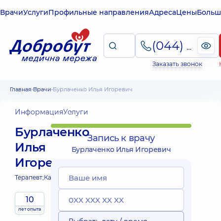
Врачи
Услуги
Профильные направления
Адреса
Цены
Больш
(044) 495-2-888
Заказать звонок
Главная
Врачи
Бурлаченко Илья Игоревич
Информация
Услуги
Бурлаченко
Запись к врачу
Илья
Бурлаченко Илья Игоревич
Игоревич
Терапевт;
Кардиолог;
10
лет опыта