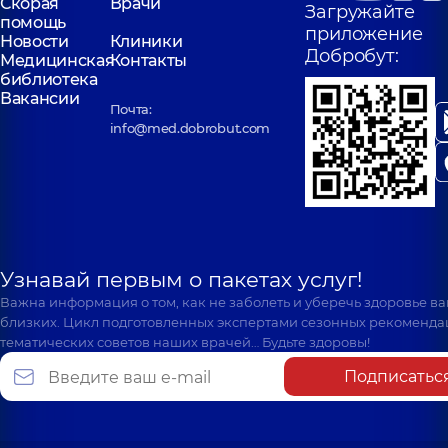
Скорая
Врачи
Загружайте
помощь
приложение
Новости
Клиники
Добробут:
Медицинская
Контакты
библиотека
Вакансии
Почта:
info@med.dobrobut.com
Узнавай первым о пакетах услуг!
Важна информация о том, как не заболеть и уберечь здоровье в
близких. Цикл подготовленных экспертами сезонных рекоменда
тематических советов наших врачей… Будьте здоровы!
Подписатьс