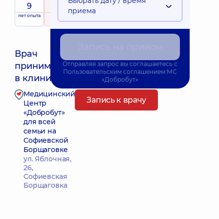
Выбрать дату / время
9
5
/ 5
приема
лет опыта
рейтинг
на основе
326 отзывов
Запись на прийом
Врач
Отправляя запрос вы соглашаетесь с
принимает
Ближайшее время приема: 11.08.2026 15:45
Пользовательским соглашением
МС
в клинике
«Добробут»
Медицинский
Запись к врачу
Центр
«Добробут»
для всей
семьи на
Софиевской
Борщаговке
ул. Яблочная,
26,
Софиевская
Борщаговка