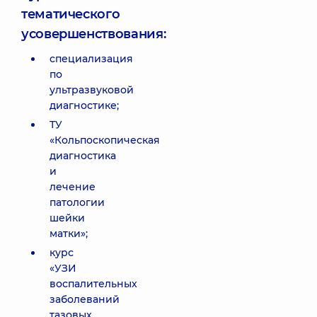
тематического
усовершенствования:
специализация
по
ультразвуковой
диагностике;
ТУ
«Кольпоскопическая
диагностика
и
лечение
патологии
шейки
матки»;
курс
«УЗИ
воспалительных
заболеваний
тазовых