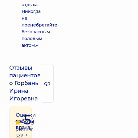
отдыха.
Никогда
не
пренебрегайте
безопасным
половым
актом.»
Отзывы
пациентов
о Горбань
QR
Ирина
Игоревна
5
Оценки
/
работы
5
врача:
рейтинг
на
323