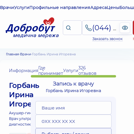
Врачи
Услуги
Профильные направления
Адреса
Цены
Больш
(044) 495-2-888
Заказать звонок
Главная
Врачи
Горбань Ирина Игоревна
Где
326
Информация
Услуги
принимает
отзывов
Запись к врачу
Горбань
Горбань Ирина Игоревна
Ирина
Игоревна
Акушер-гинеколог;
Врач ультразвуковой
диагностики;