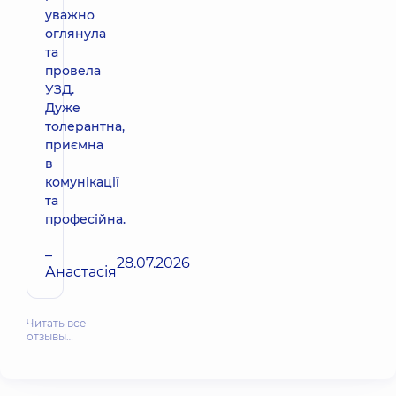
уважно
оглянула
та
провела
УЗД.
Дуже
толерантна,
приємна
в
комунікації
та
професійна.
–
28.07.2026
Анастасія
Читать все
отзывы…