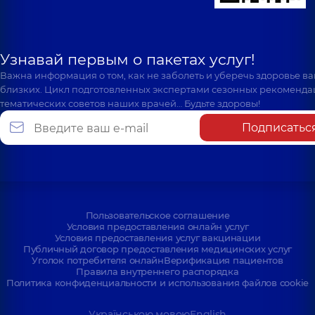
Узнавай первым о пакетах услуг!
Важна информация о том, как не заболеть и уберечь здоровье в
близких. Цикл подготовленных экспертами сезонных рекоменда
тематических советов наших врачей… Будьте здоровы!
Подписатьс
Пользовательское соглашение
Условия предоставления онлайн услуг
Условия предоставления услуг вакцинации
Публичный договор предоставления медицинских услуг
Уголок потребителя онлайн
Верификация пациентов
Правила внутреннего распорядка
Политика конфиденциальности и использования файлов cookie
Українською мовою
English