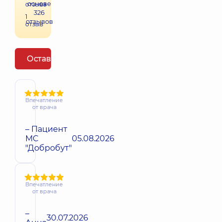
основе
отзыва
326
1
отзывов
отзыв
Оставить отзыв
Впечатление
от врача
– Пациент
МС
05.08.2026
"Добробут"
Впечатление
от врача
–
30.07.2026