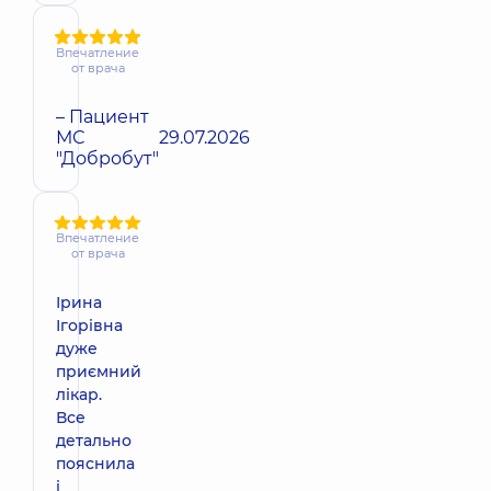
Впечатление
от врача
– Пациент
МС
29.07.2026
"Добробут"
Впечатление
от врача
Ірина
Ігорівна
дуже
приємний
лікар.
Все
детально
пояснила
і