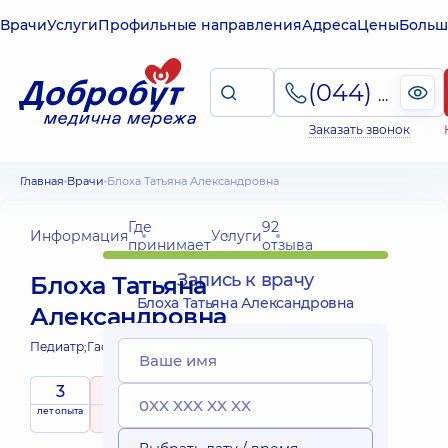
Врачи
Услуги
Профильные направления
Адреса
Цены
Больш
(044) 495-2-888
Заказать звонок
Главная
Врачи
Блоха Татьяна Александровна
Где
92
Информация
Услуги
принимает
отзыва
Запись к врачу
Блоха Татьяна
Блоха Татьяна Александровна
Александровна
Педиатр;
Гастроэнтеролог детский;
3
5
/ 5
Выездные
лет опыта
рейтинг
на основе
принимает
услуги
92 отзыва
детей