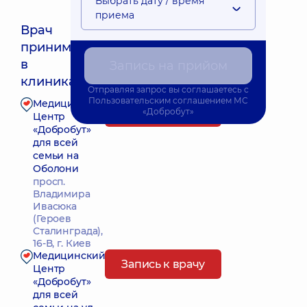
Выбрать дату / время
приема
Врач
принимает
Ближайшее время приема: Завтра о 09:00
в
Запись на прийом
клиниках:
Отправляя запрос вы соглашаетесь с
Пользовательским соглашением
МС
Медицинский
Запись к врачу
«Добробут»
Центр
«Добробут»
для всей
семьи на
Оболони
просп.
Владимира
Ивасюка
(Героев
Сталинграда),
16-В, г. Киев
Медицинский
Запись к врачу
Центр
«Добробут»
для всей