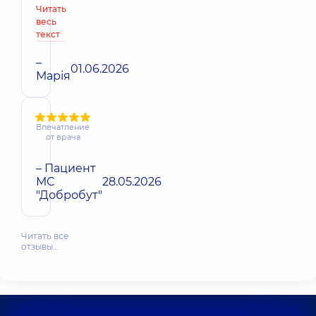
Читать
весь
текст
–
01.06.2026
Марія
Впечатление
от врача
– Пациент
МС
28.05.2026
"Добробут"
Читать все
отзывы…