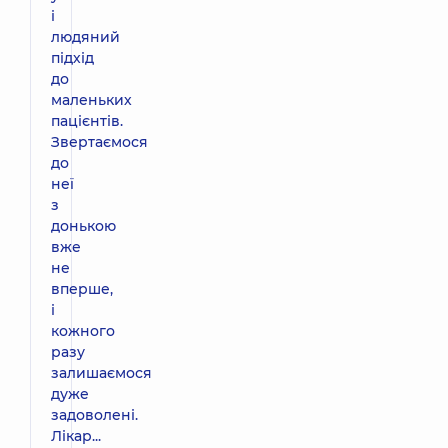
і
людяний
підхід
до
маленьких
пацієнтів.
Звертаємося
до
неї
з
донькою
вже
не
вперше,
і
кожного
разу
залишаємося
дуже
задоволені.
Лікар...