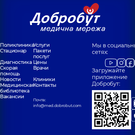
Поликлиника
Услуги
Мы в социальн
Стационар
Пакети
сетях:
послуг
Диагностика
Цены
Скорая
Врачи
Загружайте
помощь
приложение
Новости
Клиники
Добробут:
Медицинская
Контакты
библиотека
Вакансии
Почта:
info@med.dobrobut.com