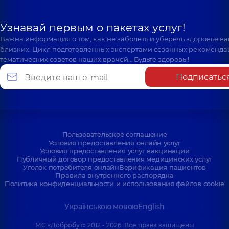
Узнавай первым о пакетах услуг!
Важна информация о том, как не заболеть и уберечь здоровье в
близких. Цикл подготовленных экспертами сезонных рекоменда
тематических советов наших врачей… Будьте здоровы!
Подписатьс
Пользовательское соглашение
Условия предоставления онлайн услуг
Условия предоставления услуг вакцинации
Публичный договор предоставления медицинских услуг
Уголок потребителя онлайн
Верификация пациентов
Правила внутреннего распорядка
Политика конфиденциальности и использования файлов cookie
Українською мовою
English
МС «Добробут» 2012 - 2026. Все права защищены