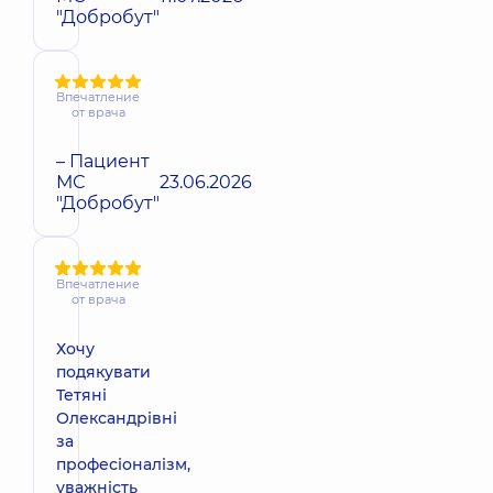
"Добробут"
Впечатление
от врача
– Пациент
МС
23.06.2026
"Добробут"
Впечатление
от врача
Хочу
подякувати
Тетяні
Олександрівні
за
професіоналізм,
уважність