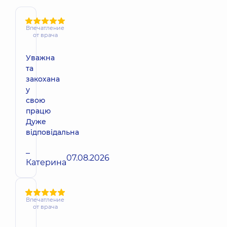
Впечатление
от врача
Уважна
та
закохана
у
свою
працю
Дуже
відповідальна
–
07.08.2026
Катерина
Впечатление
от врача