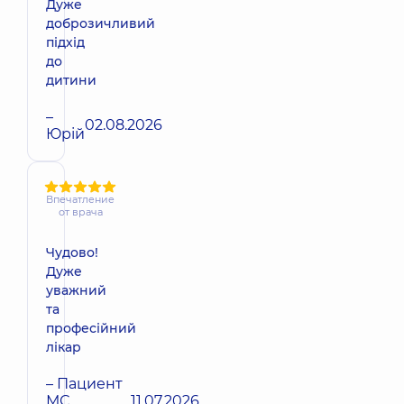
Дуже
доброзичливий
підхід
до
дитини
–
02.08.2026
Юрій
Впечатление
от врача
Чудово!
Дуже
уважний
та
професійний
лікар
– Пациент
МС
11.07.2026