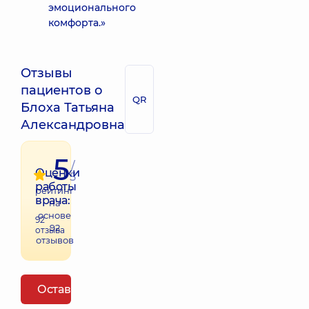
эмоционального
комфорта.»
Отзывы
пациентов о
QR
Блоха Татьяна
Александровна
5
/
Оценки
5
работы
рейтинг
врача:
на
основе
92
92
отзыва
отзывов
Оставить отзыв