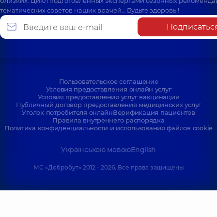
близких. Цикл подготовленных экспертами сезонных рекоменда
тематических советов наших врачей… Будьте здоровы!
Подписатьс
Пользовательское соглашение
Условия предоставления онлайн услуг
Условия предоставления услуг вакцинации
Публичный договор предоставления медицинских услуг
Уголок потребителя онлайн
Верификация пациентов
Правила внутреннего распорядка
Политика конфиденциальности и использования файлов cookie
Українською мовою
English
МС «Добробут» 2012 - 2026. Все права защищены