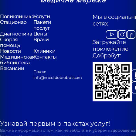
Поликлиника
Услуги
Мы в социальн
Стационар
Пакети
сетях:
послуг
Диагностика
Цены
Скорая
Врачи
Загружайте
помощь
приложение
Новости
Клиники
Добробут:
Медицинская
Контакты
библиотека
Вакансии
Почта:
info@med.dobrobut.com
Узнавай первым о пакетах услуг!
Важна информация о том, как не заболеть и уберечь здоровье в