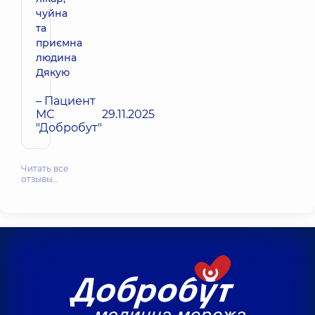
чуйна
та
приємна
людина
Дякую
– Пациент
МС
29.11.2025
"Добробут"
Читать все
отзывы…