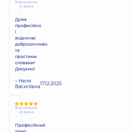
Впечатление
от врача
Дуже
професійно
і
водночас
доброзичливо
та
простими
словами!
Дякуємо!
– Неля
17.12.2025
Василівна
Впечатление
от врача
Професійний
лікар,