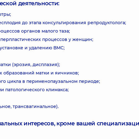
еской деятельности:
отры;
сплодия до этапа консультирования репродуктолога;
оцессов органов малого таза;
иперпластических процессов у женщин;
установке и удалению ВМС;
тки (эрозия, дисплазия);
х образований матки и яичников;
го цикла в перименопаузальном периоде;
 патологического климакса;
ьное, трансвагинальное).
нальных интересов, кроме вашей специализаци