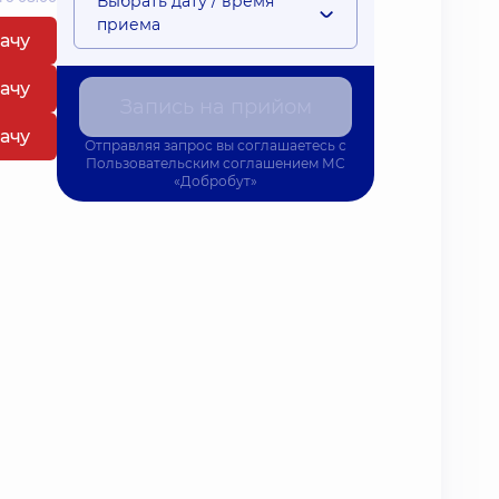
Выбрать дату / время
приема
рачу
рачу
Запись на прийом
рачу
Отправляя запрос вы соглашаетесь с
Пользовательским соглашением
МС
«Добробут»