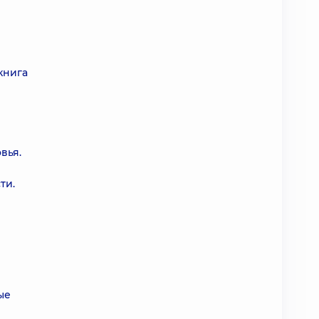
книга
вья.
ти.
ые