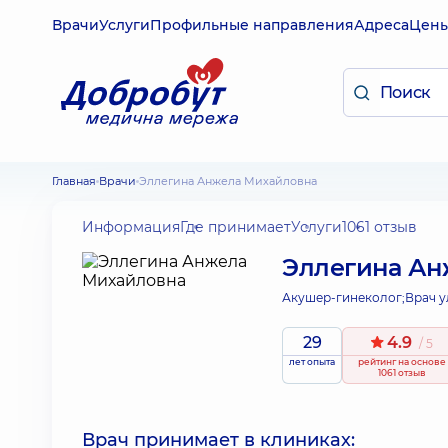
Врачи
Услуги
Профильные направления
Адреса
Цен
Главная
Врачи
Эллегина Анжела Михайловна
Информация
Где принимает
Услуги
1061 отзыв
Эллегина Ан
Акушер-гинеколог;
Врач у
29
4.9
/ 5
лет опыта
рейтинг
на основе
1061 отзыв
Врач принимает в клиниках: