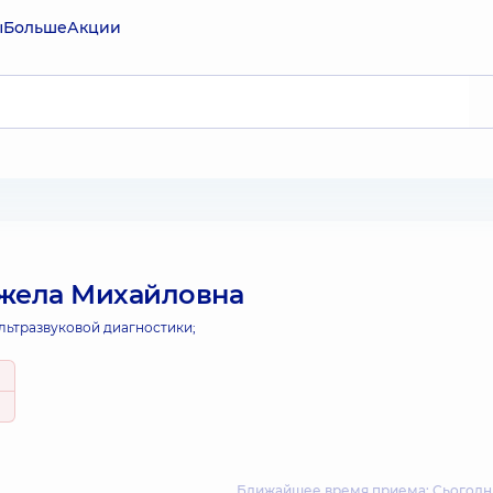
ы
Больше
Акции
жела Михайловна
льтразвуковой диагностики;
Ближайшее время приема: Сьогодні