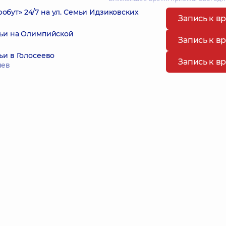
ут» 24/7 на ул. Семьи Идзиковских
Запись к в
мьи на Олимпийской
Запись к в
ьи в Голосеево
Запись к в
иев