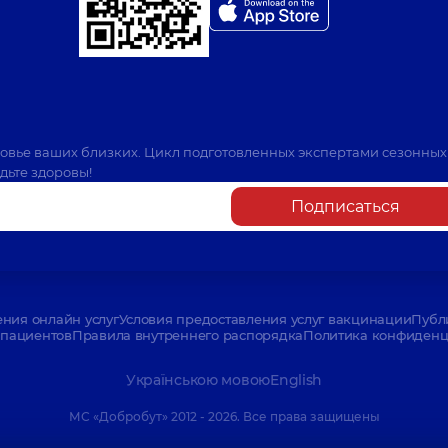
ровье ваших близких. Цикл подготовленных экспертами сезонных
дьте здоровы!
Подписаться
ения онлайн услуг
Условия предоставления услуг вакцинации
Публ
пациентов
Правила внутреннего распорядка
Политика конфиденци
Українською мовою
English
МС «Добробут» 2012 - 2026. Все права защищены