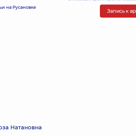
ьи на Русановке
Запись к в
оза Натановна