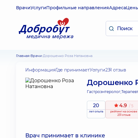
Врачи
Услуги
Профильные направления
Адреса
Цен
Главная
Врачи
Дорошенко Роза Натановна
Информация
Где принимает
Услуги
231 отзыв
Дорошенко Р
Гастроэнтеролог;
Терапевт
20
4.9
/ 5
лет опыта
рейтинг
на основе
231 отзыв
Врач принимает в клинике