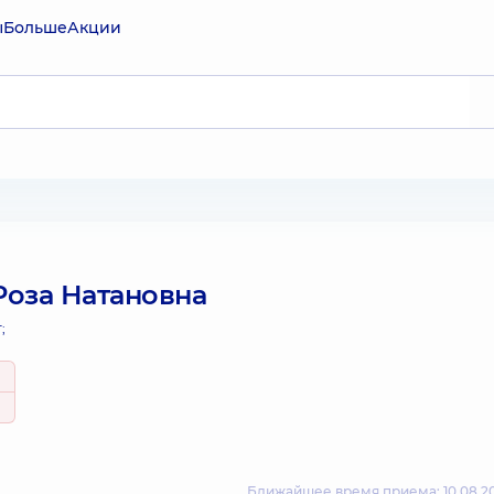
ы
Больше
Акции
оза Натановна
;
Ближайшее время приема: 10.08.20