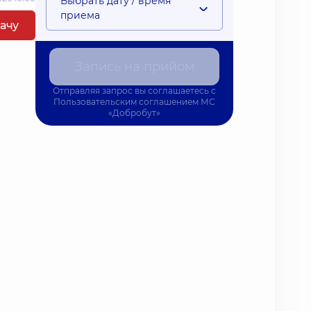
Выбрать дату / время
приема
рачу
Запись на прийом
Отправляя запрос вы соглашаетесь с
Пользовательским соглашением
МС
«Добробут»