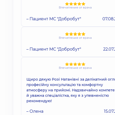
Впечатление от врача
– Пациент МС "Добробут"
07.08
Впечатление от врача
– Пациент МС "Добробут"
22.07
Впечатление от врача
Щиро дякую Розі Натанівні за делікатний огл
професійну консультацію та комфортну
атмосферу на прийомі. Надзвичайно компет
й уважна спеціалістка, яку я з упевненістю
рекомендую!
– Олена
15.07