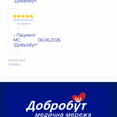
"Добробут"
Впечатление
от врача
– Пациент
МС
06.06.2026
"Добробут"
Читать все
отзывы…