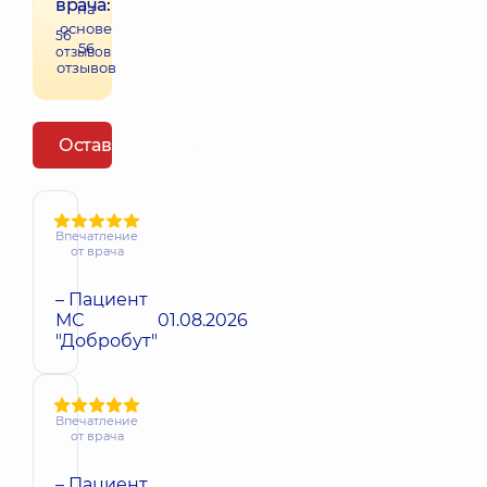
врача:
на
основе
56
56
отзывов
отзывов
Оставить отзыв
Впечатление
от врача
– Пациент
МС
01.08.2026
"Добробут"
Впечатление
от врача
– Пациент