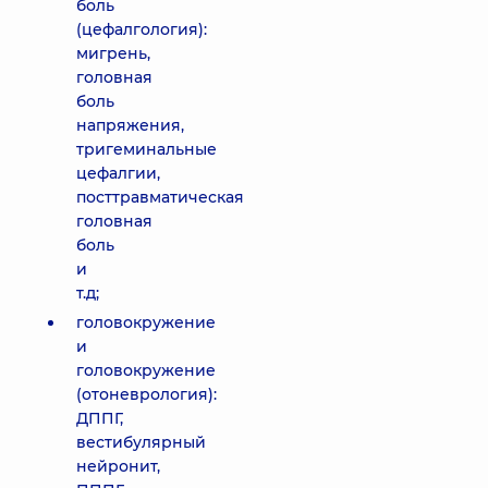
боль
(цефалгология):
мигрень,
головная
боль
напряжения,
тригеминальные
цефалгии,
посттравматическая
головная
боль
и
т.д;
головокружение
и
головокружение
(отоневрология):
ДППГ,
вестибулярный
нейронит,