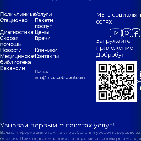
Поликлиника
Услуги
Мы в социальн
Стационар
Пакети
сетях:
послуг
Диагностика
Цены
Скорая
Врачи
Загружайте
помощь
приложение
Новости
Клиники
Добробут:
Медицинская
Контакты
библиотека
Вакансии
Почта:
info@med.dobrobut.com
Узнавай первым о пакетах услуг!
Важна информация о том, как не заболеть и уберечь здоровье в
близких. Цикл подготовленных экспертами сезонных рекоменда