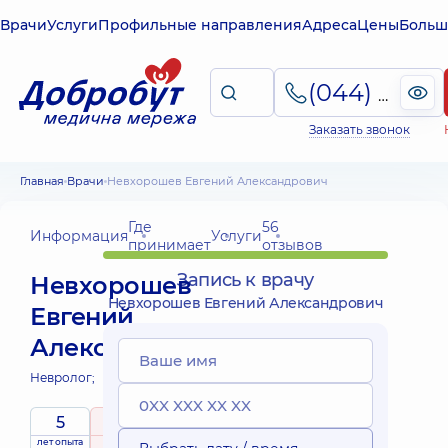
Врачи
Услуги
Профильные направления
Адреса
Цены
Больш
(044) 495-2-888
Заказать звонок
Главная
Врачи
Невхорошев Евгений Александрович
Где
56
Информация
Услуги
принимает
отзывов
Запись к врачу
Невхорошев
Невхорошев Евгений Александрович
Евгений
Александрович
Невролог;
5
5
/ 5
лет опыта
рейтинг
на основе