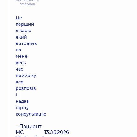
от врача
Це
перший
лікарю
який
витратив
на
мене
весь
час
прийому
все
розповів
і
надав
гарну
консультацію
– Пациент
МС
13.06.2026