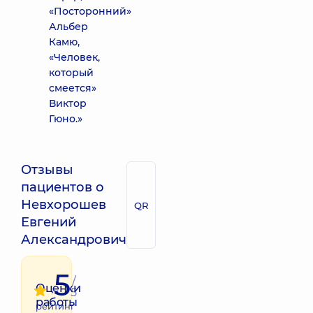
«Посторонний»
Альбер
Камю,
«Человек,
который
смеется»
Виктор
Гюно.»
Отзывы
пациентов о
Невхорошев
QR
Евгений
Александрович
5
/
Оценки
5
работы
рейтинг