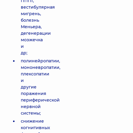
ПППГ,
вестибулярная
мигрень,
болезнь
Меньера,
дегенерации
мозжечка
и
др;
полинейропатии,
мононевропатии,
плексопатии
и
другие
поражения
периферической
нервной
системы;
снижение
когнитивных