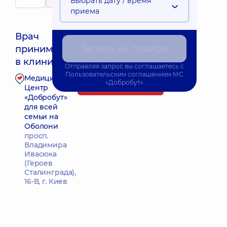
Выбрать дату / время
56 отзывов
приема
Врач
Запись на прийом
принимает
Ближайшее время приема: 15.08.2026 11:00
в клинике
Отправляя запрос вы соглашаетесь с
Пользовательским соглашением
МС
Медицинский
«Добробут»
Запись к врачу
Центр
«Добробут»
для всей
семьи на
Оболони
просп.
Владимира
Ивасюка
(Героев
Сталинграда),
16-В, г. Киев