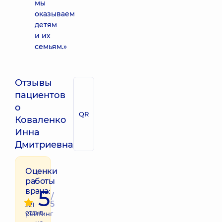
мы
оказываем
детям
и их
семьям.»
Отзывы
пациентов
о
QR
Коваленко
Инна
Дмитриевна
Оценки
работы
5
врача:
/
5
521
отзыв
рейтинг