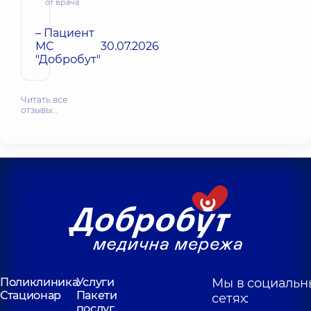
от врача
– Пациент
МС
30.07.2026
"Добробут"
Читать все
отзывы…
Поликлиника
Услуги
Мы в социальн
Стационар
Пакети
сетях:
послуг