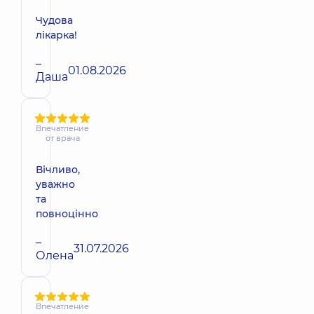
Чудова
лікарка!
–
01.08.2026
Даша
Впечатление
от врача
Вічливо,
уважно
та
повноцінно
–
31.07.2026
Олена
Впечатление