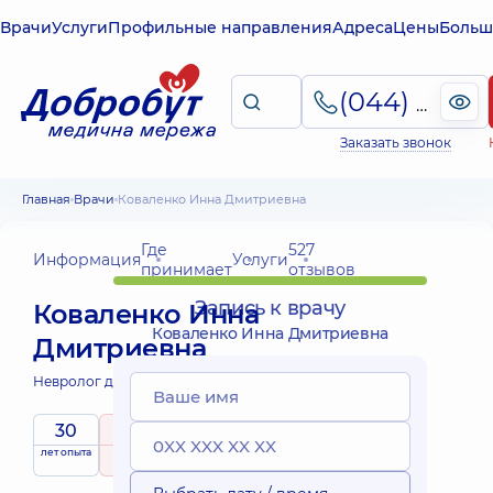
Врачи
Услуги
Профильные направления
Адреса
Цены
Больш
(044) 495-2-888
Заказать звонок
Главная
Врачи
Коваленко Инна Дмитриевна
Где
527
Информация
Услуги
принимает
отзывов
Запись к врачу
Коваленко Инна
Коваленко Инна Дмитриевна
Дмитриевна
Невролог детский;
Педиатр;
30
5
/ 5
Выездные
лет опыта
рейтинг
на основе
принимает
услуги
527 отзывов
детей