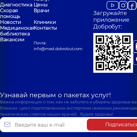
Диагностика
Цены
Скорая
Врачи
Загружайте
помощь
приложение
Новости
Клиники
Добробут:
Медицинская
Контакты
библиотека
Вакансии
Почта:
info@med.dobrobut.com
Узнавай первым о пакетах услуг!
Важна информация о том, как не заболеть и уберечь здоровье в
близких. Цикл подготовленных экспертами сезонных рекоменда
тематических советов наших врачей… Будьте здоровы!
Подписатьс