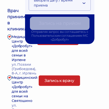
Выбрать дату / время
приема
Врач
принимает
Ближайшее время приема: 22.08.2026 8:00
в
Запись на прийом
клиниках:
Отправляя запрос вы соглашаетесь с
Пользовательским соглашением
МС
Медицинский
Запись к врачу
«Добробут»
Центр
«Добробут»
для всей
семьи в
Ирпене
ул. Поэзии
(Грибоедова),
8-А, г. Ирпень
Медицинский
Запись к врачу
Центр
«Добробут»
для всей
семьи на
Святошино
ул.