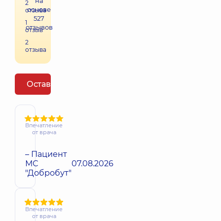
на
2
основе
отзыва
527
1
отзывов
отзыв
2
отзыва
Оставить отзыв
Впечатление
от врача
– Пациент
МС
07.08.2026
"Добробут"
Впечатление
от врача