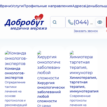
Врачи
Услуги
Профильные направления
Адреса
Цены
Больш
(044) 495-2-888
Заказать звонок
Команда
онкологов-
экспертов
Химиотерапия,
таргетная
Определение
Хирургия
терапия,
тактики
онкологических
иммунотерапия
лечения на
заболеваний
основе
Современные
любой
протоколов и
протоколы
сложности
рекомендаций
лечения на
От самых