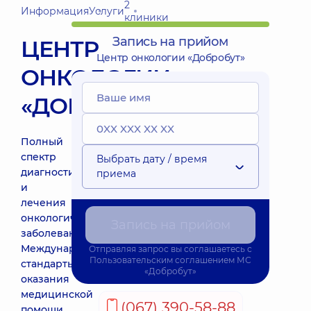
2
Информация
Услуги
клиники
Запись на прийом
ЦЕНТР
Центр онкологии «Добробут»
ОНКОЛОГИИ
«ДОБРОБУТ»
Полный
спектр
Выбрать дату / время
диагностики
приема
и
лечения
онкологических
Запись на прийом
заболеваний.
Международные
Отправляя запрос вы соглашаетесь с
Пользовательским соглашением
МС
стандарты
«Добробут»
оказания
медицинской
(067) 390-58-88
помощи.