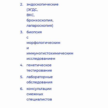
эндоскопические
(ЭГДС,
ВКС,
бронхоскопия,
лапароскопия)
биопсия
с
морфологическим
и
иммуногистохимическим
исследованием
генетическое
тестирование
лабораторные
обследования
консультации
смежных
специалистов