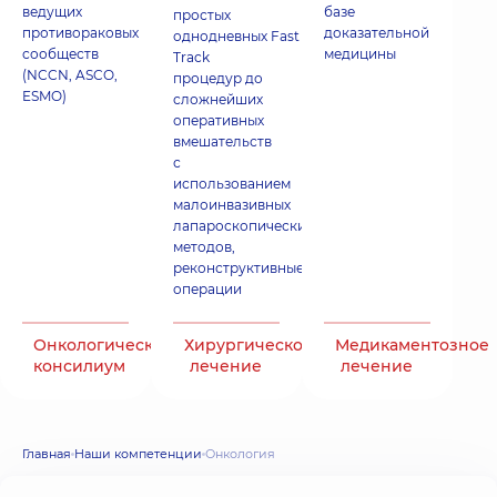
ведущих
базе
простых
противораковых
доказательной
однодневных Fast
сообществ
медицины
Track
(NCCN, ASCO,
процедур до
ESMO)
сложнейших
оперативных
вмешательств
с
использованием
малоинвазивных
лапароскопических
методов,
реконструктивные
операции
Онкологический
Хирургическое
Медикаментозное
консилиум
лечение
лечение
Главная
Наши компетенции
Онкология