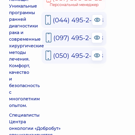
Персональный менеджер
Уникальные
программы
(044) 495-2-888
ранней
диагностики
рака и
(097) 495-2-888
современные
хирургические
методы
(050) 495-2-888
лечения.
Комфорт,
качество
и
безопасность
с
многолетним
опытом.
Специалисты
Центра
онкологии «Добробут»