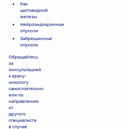
Рак
щитовидной
железы
Нейроэндокринные
опухоли
Забрюшинные
опухоли
Обращайтесь
за
консультацией
к врачу-
онкологу
самостоятельно
или по
направлению
от
другого
специалиста
в случае