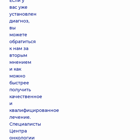
Если у
вас уже
установлен
диагноз,
вы
можете
обратиться
к нам за
вторым
мнением
и как
можно
быстрее
получить
качественное
и
квалифицированное
лечение.
Специалисты
Центра
онкологии