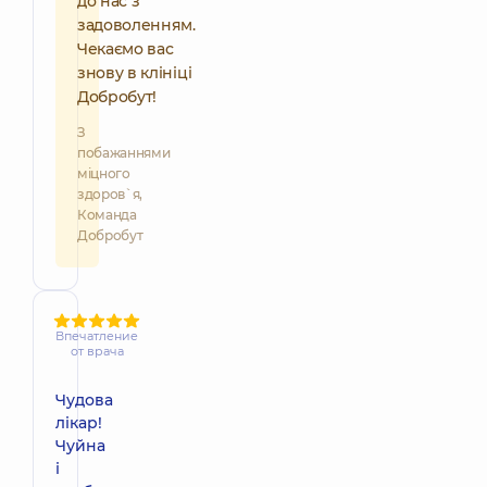
до нас з
задоволенням.
Чекаємо вас
знову в клініці
Добробут!
З
побажаннями
міцного
здоров`я,
Команда
Добробут
Впечатление
от врача
Чудова
лікар!
Чуйна
і