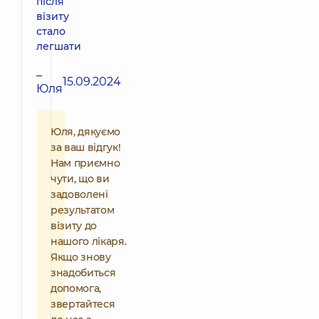
після
візиту
стало
легшати
–
15.09.2024
Юля
Юля, дякуємо
за ваш відгук!
Нам приємно
чути, що ви
задоволені
результатом
візиту до
нашого лікаря.
Якщо знову
знадобиться
допомога,
звертайтеся