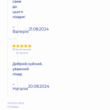
саме
до
цього
лікаря!
–
21.08.2024
Валерія
Впечатление
от врача
Добрий,чуйний,
уважний
лікар.
–
20.08.2024
Наталія
Читать все
отзывы…