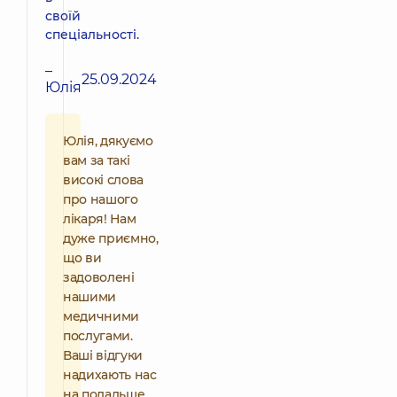
своїй
спеціальності.
–
25.09.2024
Юлія
Юлія, дякуємо
вам за такі
високі слова
про нашого
лікаря! Нам
дуже приємно,
що ви
задоволені
нашими
медичними
послугами.
Ваші відгуки
надихають нас
на подальше