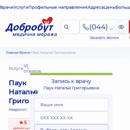
Врачи
Услуги
Профильные направления
Адреса
Цены
Больш
(044) 495-2-888
Заказать звонок
Главная
Врачи
Паук Наталья Григорьевна
45
Услуги
отзывов
Запись к врачу
Паук
Паук Наталья Григорьевна
Наталья
Григорьевна
Невролог;
5
/ 5
рейтинг
на основе