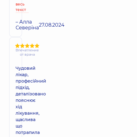
весь
текст
– Алла
27.08.2024
Северіна
Впечатление
от врача
Чудовий
лікар,
професійний
підхід,
деталізовано
пояснює
хід
лікування,
щаслива
що
потрапила