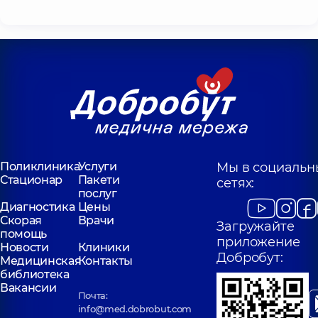
Поликлиника
Услуги
Мы в социальн
Стационар
Пакети
сетях:
послуг
Диагностика
Цены
Скорая
Врачи
Загружайте
помощь
приложение
Новости
Клиники
Добробут:
Медицинская
Контакты
библиотека
Вакансии
Почта:
info@med.dobrobut.com