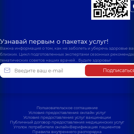
Узнавай первым о пакетах услуг!
Важна информация о том, как не заболеть и уберечь здоровье в
близких. Цикл подготовленных экспертами сезонных рекоменда
тематических советов наших врачей… Будьте здоровы!
Подписатьс
Пользовательское соглашение
Условия предоставления онлайн услуг
Условия предоставления услуг вакцинации
Публичный договор предоставления медицинских услуг
Уголок потребителя онлайн
Верификация пациентов
Правила внутреннего распорядка