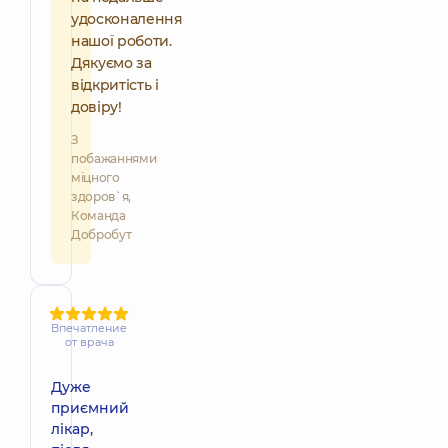
удосконалення
нашої роботи.
Дякуємо за
відкритість і
довіру!
З
побажаннями
міцного
здоров`я,
Команда
Добробут
Впечатление
от врача
Дуже
приємний
лікар,