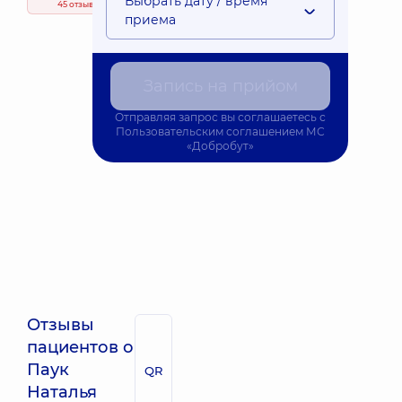
Выбрать дату / время
45 отзывов
приема
Запись на прийом
Отправляя запрос вы соглашаетесь с
Пользовательским соглашением
МС
«Добробут»
Отзывы
пациентов о
Паук
QR
Наталья