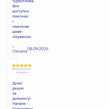
турботлива.
Все
доступно
пояснює
і
назначає
дієве
лікування.
–
06.09.2024
Оксана
Впечатление
от врача
Дуже
дякую
за
допомогу!
Наталія
Григорівна