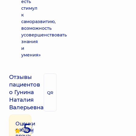
есть
стимул
к
саморазвитию,
возможность
усовершенствовать
знания
и
умения»
Отзывы
пациентов
о Гунина
QR
Наталия
Валерьевна
5
Оценки
/
работы
5
врача: