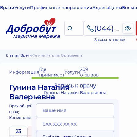
Врачи
Услуги
Профильные направления
Адреса
Цены
Больш
(044) 495-2-888
Заказать звонок
Главная
Врачи
Гунина Наталия Валерьевна
Где
209
Информация
Услуги
принимает
отзывов
Запись к врачу
Гунина Наталия
Гунина Наталия Валерьевна
Валерьевна
Врач общей практики - семейный
врач;
Косметолог;
Терапевт;
23
5
/ 5
Выездные