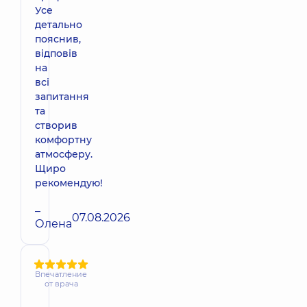
Усе
детально
пояснив,
відповів
на
всі
запитання
та
створив
комфортну
атмосферу.
Щиро
рекомендую!
–
07.08.2026
Олена
Впечатление
от врача