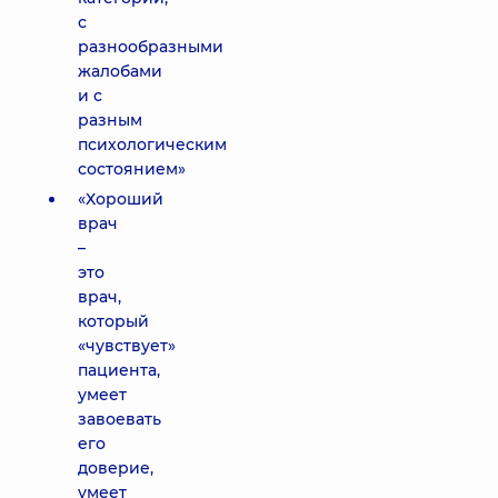
с
разнообразными
жалобами
и с
разным
психологическим
состоянием»
«Хороший
врач
–
это
врач,
который
«чувствует»
пациента,
умеет
завоевать
его
доверие,
умеет