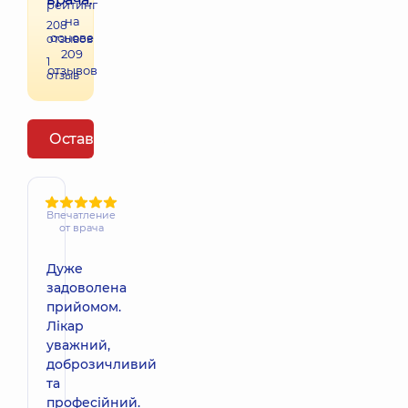
рейтинг
на
208
основе
отзывов
209
1
отзывов
отзыв
Оставить отзыв
Впечатление
от врача
Дуже
задоволена
прийомом.
Лікар
уважний,
доброзичливий
та
професійний.