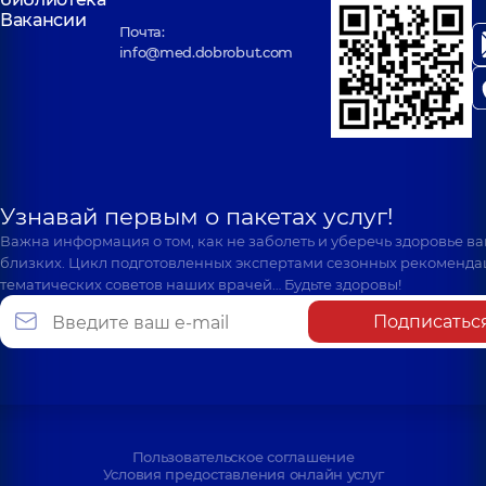
Вакансии
Почта:
info@med.dobrobut.com
Узнавай первым о пакетах услуг!
Важна информация о том, как не заболеть и уберечь здоровье в
близких. Цикл подготовленных экспертами сезонных рекоменда
тематических советов наших врачей… Будьте здоровы!
Подписатьс
Пользовательское соглашение
Условия предоставления онлайн услуг