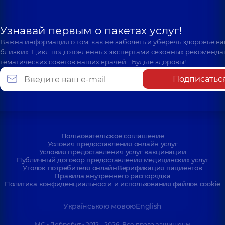
Узнавай первым о пакетах услуг!
Важна информация о том, как не заболеть и уберечь здоровье в
близких. Цикл подготовленных экспертами сезонных рекоменда
тематических советов наших врачей… Будьте здоровы!
Подписатьс
Пользовательское соглашение
Условия предоставления онлайн услуг
Условия предоставления услуг вакцинации
Публичный договор предоставления медицинских услуг
Уголок потребителя онлайн
Верификация пациентов
Правила внутреннего распорядка
Политика конфиденциальности и использования файлов cookie
Українською мовою
English
МС «Добробут» 2012 - 2026. Все права защищены