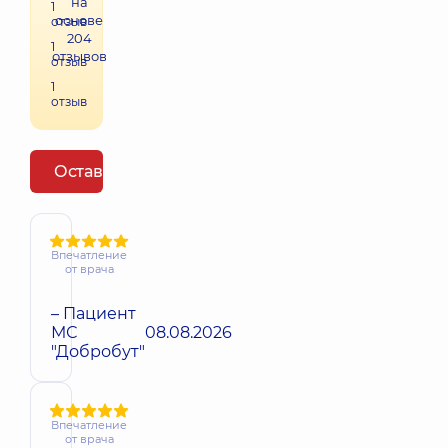
на
1
основе
отзыв
204
1
отзывов
отзыв
1
отзыв
Оставить отзыв
Впечатление
от врача
– Пациент
МС
08.08.2026
"Добробут"
Впечатление
от врача