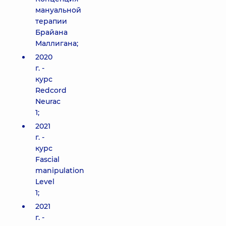
мануальной
терапии
Брайана
Маллигана;
2020
г. -
курс
Redcord
Neurac
1;
2021
г. -
курс
Fascial
manipulation
Level
1;
2021
г. -