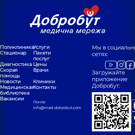
Поликлиника
Услуги
Мы в социальн
Стационар
Пакети
сетях:
послуг
Диагностика
Цены
Скорая
Врачи
Загружайте
помощь
приложение
Новости
Клиники
Добробут:
Медицинская
Контакты
библиотека
Вакансии
Почта:
info@med.dobrobut.com