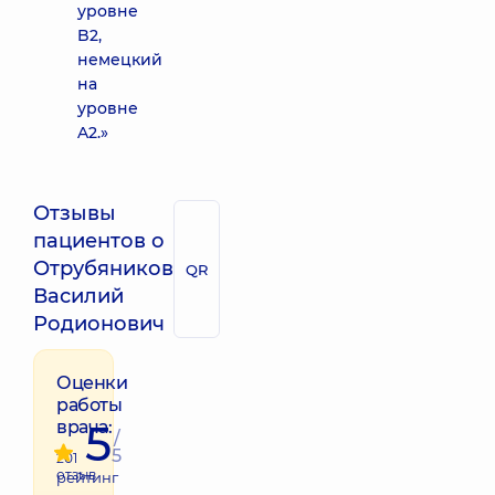
уровне
B2,
немецкий
на
уровне
A2.»
Отзывы
пациентов о
Отрубяников
QR
Василий
Родионович
Оценки
работы
5
врача:
/
5
201
отзыв
рейтинг