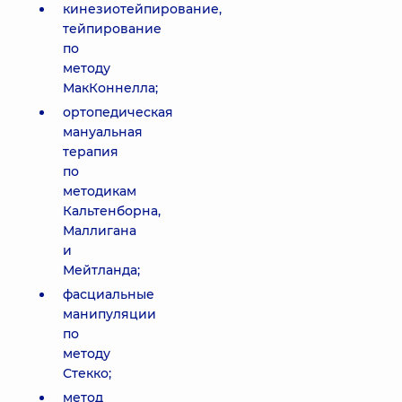
кинезиотейпирование,
тейпирование
по
методу
МакКоннелла;
ортопедическая
мануальная
терапия
по
методикам
Кальтенборна,
Маллигана
и
Мейтланда;
фасциальные
манипуляции
по
методу
Стекко;
метод