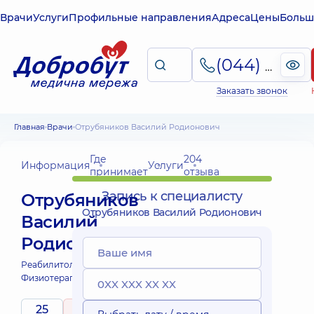
Врачи
Услуги
Профильные направления
Адреса
Цены
Больш
(044) 495-2-888
Заказать звонок
Главная
Врачи
Отрубяников Василий Родионович
Где
204
Информация
Услуги
принимает
отзыва
Запись к специалисту
Отрубяников
Отрубяников Василий Родионович
Василий
Родионович
Реабилитолог;
Физиотерапевт;
25
5
/ 5