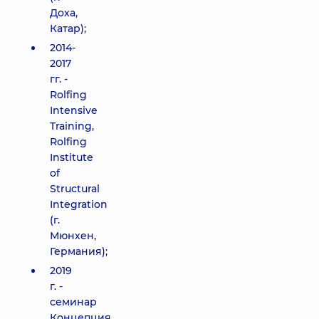
Доха,
Катар);
2014-
2017
гг. -
Rolfing
Intensive
Training,
Rolfing
Institute
of
Structural
Integration
(г.
Мюнхен,
Германия);
2019
г. -
семинар
Концепция