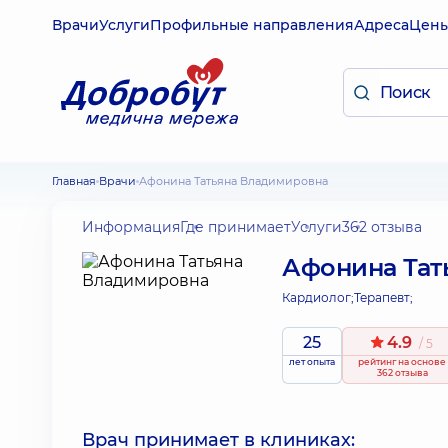
Врачи
Услуги
Профильные направления
Адреса
Цен
Главная
Врачи
Афонина Татьяна Владимировна
Информация
Где принимает
Услуги
362 отзыва
Афонина Тат
Кардиолог;
Терапевт;
25
4.9
/ 5
лет опыта
рейтинг
на основе
362 отзыва
Врач принимает в клиниках: