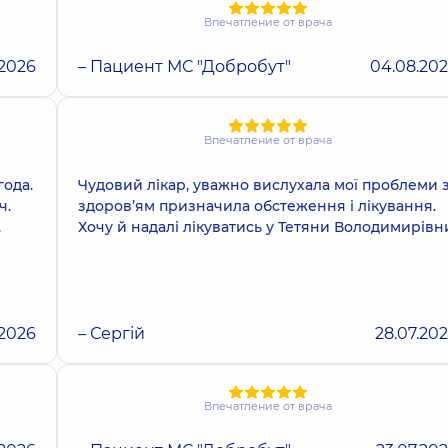
Впечатление от врача
.2026
– Пациент МС "Добробут"
04.08.20
Впечатление от врача
ода.
Чудовий лікар, уважно вислухала мої проблеми з
ч.
здоровʼям призначила обстеження і лікування.
.
Хочу й надалі лікуватись у Тетяни Володимирівн
.2026
– Сергій
28.07.20
Впечатление от врача