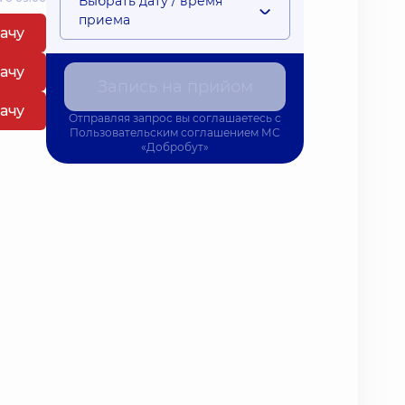
Выбрать дату / время
приема
рачу
рачу
Запись на прийом
рачу
Отправляя запрос вы соглашаетесь с
Пользовательским соглашением
МС
«Добробут»