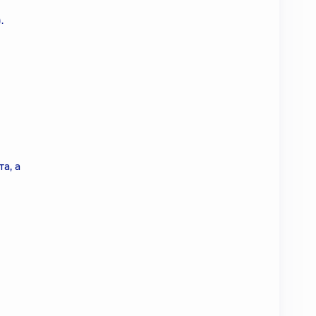
.
а, а