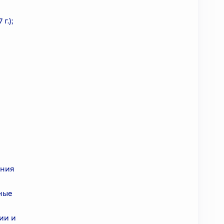
г.);
ения
жные
ии и