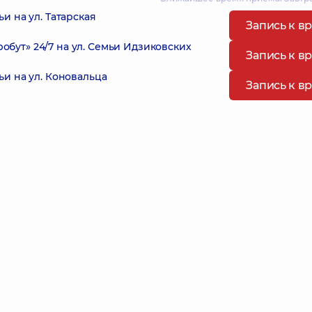
и на ул. Татарская
Запись к в
ут» 24/7 на ул. Семьи Идзиковских
Запись к в
и на ул. Коновальца
Запись к в