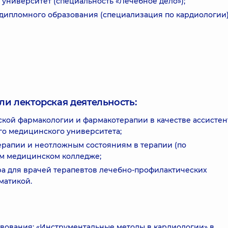
университет (специальность «Лечебное дело»);
дипломного образования (специализация по кардиологии)
ли лекторская деятельность:
еской фармакологии и фармакотерапии в качестве ассистент
го медицинского университета;
 терапии и неотложным состояниям в терапии (по
ом медицинском колледже;
ра для врачей терапевтов лечебно-профилактических
матикой.
вования: «Инструментальные методы в кардиологии» в