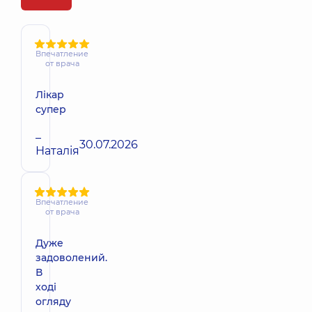
Впечатление
от врача
Лікар
супер
–
30.07.2026
Наталія
Впечатление
от врача
Дуже
задоволений.
В
ході
огляду