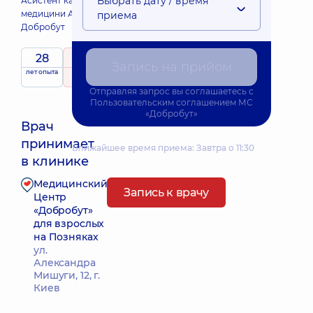
Выбрать дату / время
Асистент кафедри загальної
медицини Академії
приема
Добробут
28
5
/ 5
Запись на прийом
лет опыта
рейтинг
на основе
113 отзывов
Отправляя запрос вы соглашаетесь с
Пользовательским соглашением
МС
«Добробут»
Врач
принимает
Ближайшее время приема: Завтра о 11:30
в клинике
Медицинский
Запись к врачу
Центр
«Добробут»
для взрослых
на Позняках
ул.
Александра
Мишуги, 12, г.
Киев