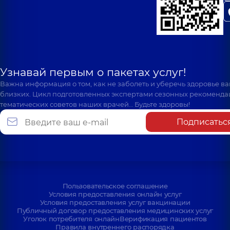
Узнавай первым о пакетах услуг!
Важна информация о том, как не заболеть и уберечь здоровье в
близких. Цикл подготовленных экспертами сезонных рекоменда
тематических советов наших врачей… Будьте здоровы!
Подписатьс
Пользовательское соглашение
Условия предоставления онлайн услуг
Условия предоставления услуг вакцинации
Публичный договор предоставления медицинских услуг
Уголок потребителя онлайн
Верификация пациентов
Правила внутреннего распорядка