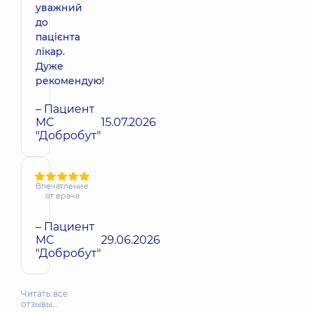
уважний
до
пацієнта
лікар.
Дуже
рекомендую!
– Пациент
МС
15.07.2026
"Добробут"
Впечатление
от врача
– Пациент
МС
29.06.2026
"Добробут"
Читать все
отзывы…