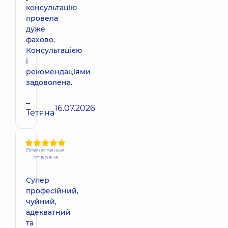
консультацію
провела
дуже
фахово.
Консультацією
і
рекомендаціями
задоволена.
–
16.07.2026
Тетяна
Впечатление
от врача
Супер
професійний,
чуйний,
адекватний
та