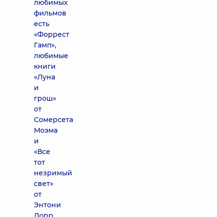
любимых
фильмов
есть
«Форрест
Гамп»,
любимые
книги
«Луна
и
грош»
от
Сомерсета
Моэма
и
«Все
тот
незримый
свет»
от
Энтони
Дорр.