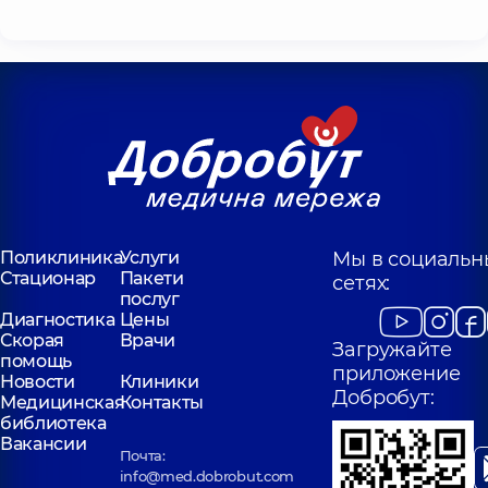
Поликлиника
Услуги
Мы в социальн
Стационар
Пакети
сетях:
послуг
Диагностика
Цены
Скорая
Врачи
Загружайте
помощь
приложение
Новости
Клиники
Добробут:
Медицинская
Контакты
библиотека
Вакансии
Почта:
info@med.dobrobut.com