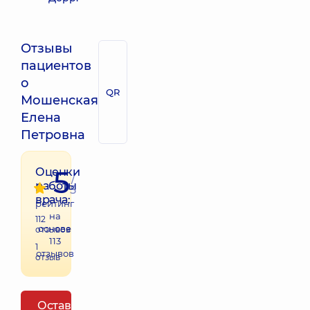
Отзывы
пациентов
о
QR
Мошенская
Елена
Петровна
5
Оценки
/
работы
5
врача:
рейтинг
на
112
основе
отзывов
113
1
отзывов
отзыв
Оставить отзыв