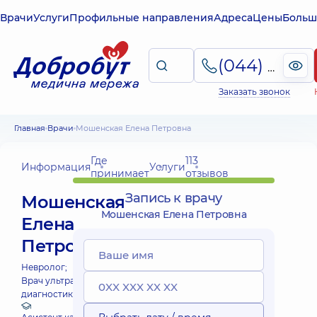
Врачи
Услуги
Профильные направления
Адреса
Цены
Больш
(044) 495-2-888
Заказать звонок
Главная
Врачи
Мошенская Елена Петровна
Где
113
Информация
Услуги
принимает
отзывов
Запись к врачу
Мошенская
Мошенская Елена Петровна
Елена
Петровна
Невролог;
Врач ультразвуковой
диагностики;