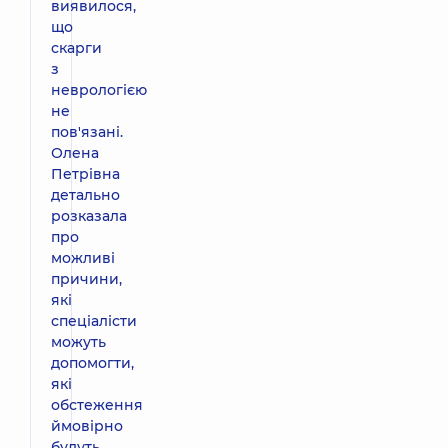
виявилося,
що
скарги
з
неврологією
не
пов'язані.
Олена
Петрівна
детально
розказала
про
можливі
причини,
які
спеціалісти
можуть
допомогти,
які
обстеження
ймовірно
будуть...