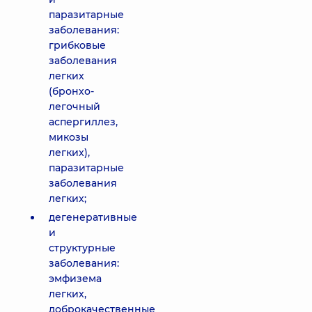
паразитарные
заболевания:
грибковые
заболевания
легких
(бронхо-
легочный
аспергиллез,
микозы
легких),
паразитарные
заболевания
легких;
дегенеративные
и
структурные
заболевания:
эмфизема
легких,
доброкачественные