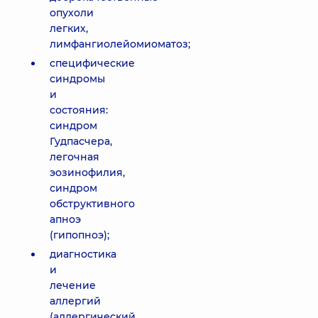
опухоли
легких,
лимфангиолейомиоматоз;
специфические
синдромы
и
состояния:
синдром
Гудпасчера,
легочная
эозинофилия,
синдром
обструктивного
апноэ
(гипопноэ);
диагностика
и
лечение
аллергий
(аллергический