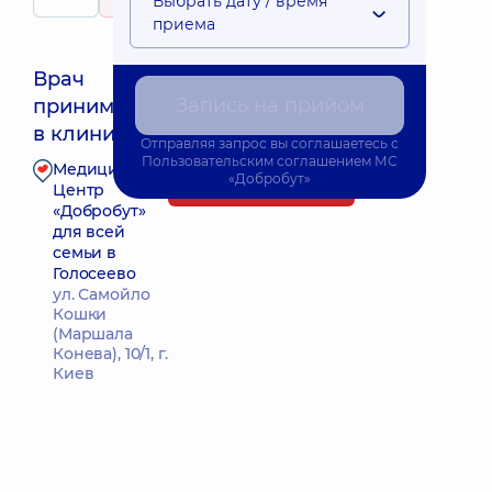
Выбрать дату / время
76 отзывов
приема
Врач
Запись на прийом
принимает
Ближайшее время приема: Завтра о 09:45
в клинике
Отправляя запрос вы соглашаетесь с
Пользовательским соглашением
МС
Медицинский
«Добробут»
Запись к врачу
Центр
«Добробут»
для всей
семьи в
Голосеево
ул. Самойло
Кошки
(Маршала
Конева), 10/1, г.
Киев