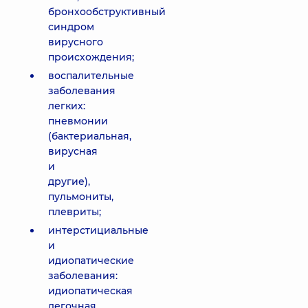
бронхообструктивный
синдром
вирусного
происхождения;
воспалительные
заболевания
легких:
пневмонии
(бактериальная,
вирусная
и
другие),
пульмониты,
плевриты;
интерстициальные
и
идиопатические
заболевания:
идиопатическая
легочная