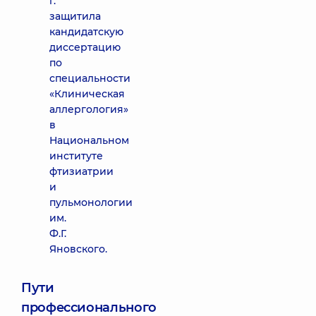
г.
защитила
кандидатскую
диссертацию
по
специальности
«Клиническая
аллергология»
в
Национальном
институте
фтизиатрии
и
пульмонологии
им.
Ф.Г.
Яновского.
Пути
профессионального