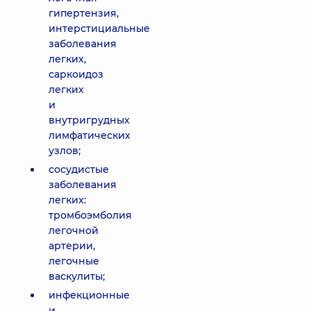
гипертензия,
интерстициальные
заболевания
легких,
саркоидоз
легких
и
внутригрудных
лимфатических
узлов;
сосудистые
заболевания
легких:
тромбоэмболия
легочной
артерии,
легочные
васкулиты;
инфекционные
и