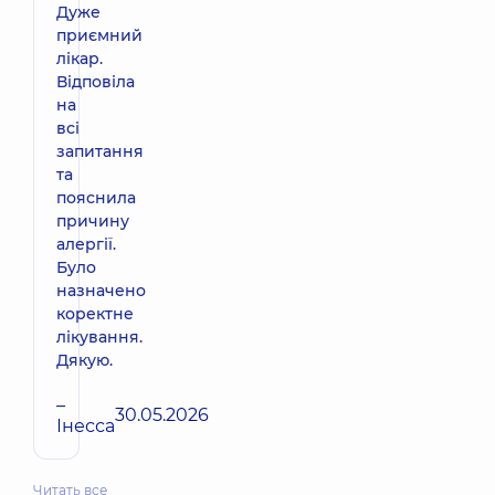
Дуже
приємний
лікар.
Відповіла
на
всі
запитання
та
пояснила
причину
алергії.
Було
назначено
коректне
лікування.
Дякую.
–
30.05.2026
Інесса
Читать все