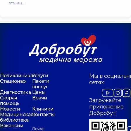
отзывы…
Поликлиника
Услуги
Мы в социальн
Стационар
Пакети
сетях:
послуг
Диагностика
Цены
Скорая
Врачи
Загружайте
помощь
приложение
Новости
Клиники
Добробут:
Медицинская
Контакты
библиотека
Вакансии
Почта: