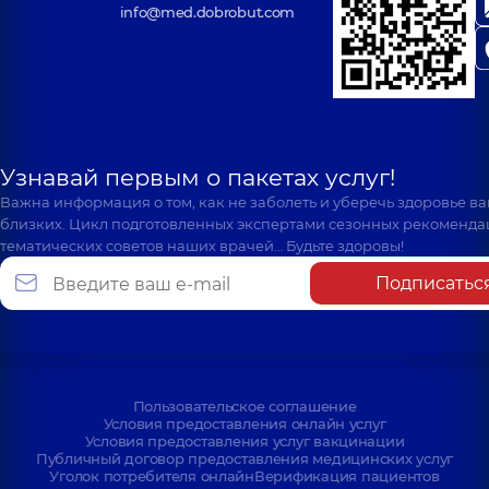
info@med.dobrobut.com
Узнавай первым о пакетах услуг!
Важна информация о том, как не заболеть и уберечь здоровье в
близких. Цикл подготовленных экспертами сезонных рекоменда
тематических советов наших врачей… Будьте здоровы!
Подписатьс
Пользовательское соглашение
Условия предоставления онлайн услуг
Условия предоставления услуг вакцинации
Публичный договор предоставления медицинских услуг
Уголок потребителя онлайн
Верификация пациентов