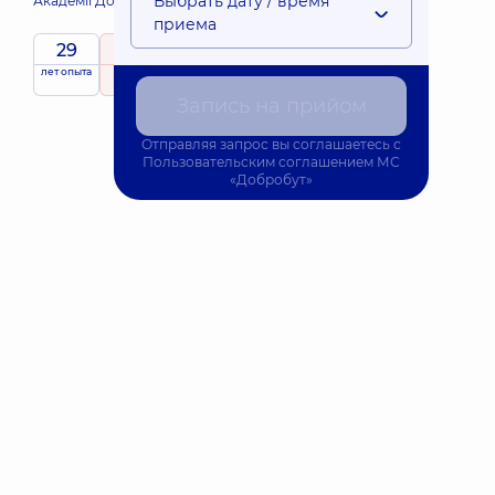
Выбрать дату / время
Академії Добробут
приема
29
4.7
/ 5
лет опыта
рейтинг
на основе
72 отзыва
Запись на прийом
Отправляя запрос вы соглашаетесь с
Пользовательским соглашением
МС
«Добробут»