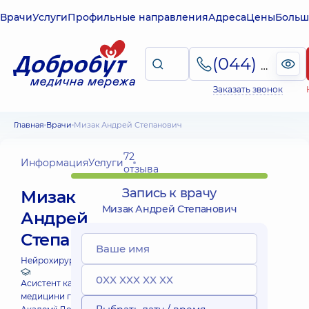
Врачи
Услуги
Профильные направления
Адреса
Цены
Больш
(044) 495-2-888
Заказать звонок
Главная
Врачи
Мизак Андрей Степанович
72
Информация
Услуги
отзыва
Запись к врачу
Мизак
Мизак Андрей Степанович
Андрей
Степанович
Нейрохирург;
Асистент кафедри
медицини голови та шиї