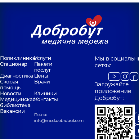
Поликлиника
Услуги
Мы в социальн
Стационар
Пакети
сетях:
послуг
Диагностика
Цены
Скорая
Врачи
Загружайте
помощь
приложение
Новости
Клиники
Добробут:
Медицинская
Контакты
библиотека
Вакансии
Почта:
info@med.dobrobut.com