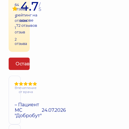
4.7
/
64
5
отзыва
рейтинг на
2
основе
отзыва
72
отзывов
1
отзыв
2
отзыва
Оставить отзыв
Впечатление
от врача
– Пациент
МС
24.07.2026
"Добробут"