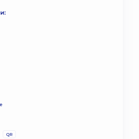
и:
е
QR