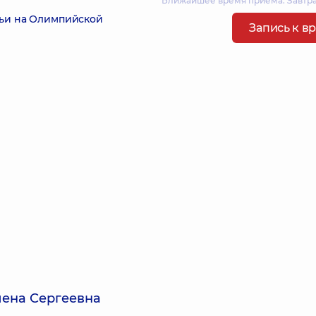
Ближайшее время приема: Завтра
мьи на Олимпийской
Запись к в
ена Сергеевна