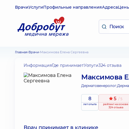
Врачи
Услуги
Профильные направления
Адреса
Цен
Главная
Врачи
Максимова Елена Сергеевна
Информация
Где принимает
Услуги
324 отзыва
Максимова Е
Дерматовенеролог;
Дерма
8
5
/ 5
лет опыта
рейтинг
на основе
324 отзыва
Врач принимает в клинике