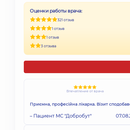
Оценки работы врача:
321 отзыв
1 отзыв
1 отзыв
3 отзыва
Впечатление от врача
Приємна, професійна лікарка. Візит сподобав
– Пациент МС "Добробут"
07.08