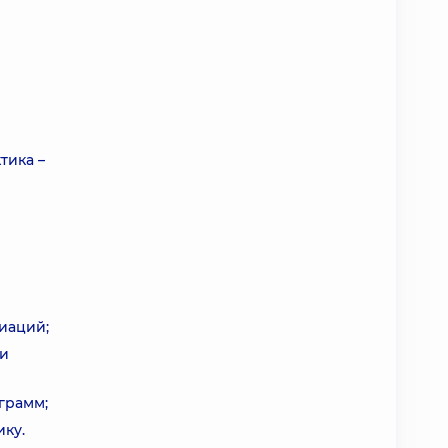
тика –
иаций;
 и
грамм;
ку.