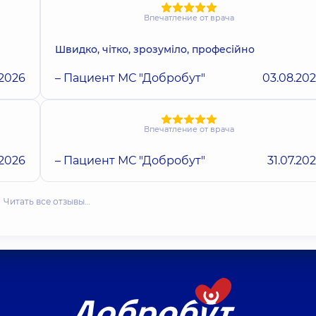
Впечатление от врача
Швидко, чітко, зрозуміло, професійно
.2026
– Пациент МС "Добробут"
03.08.20
Впечатление от врача
.2026
– Пациент МС "Добробут"
31.07.20
Читать все отзывы…