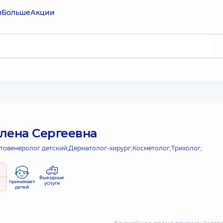
ы
Больше
Акции
лена Сергеевна
товенеролог детский;
Дерматолог-хирург;
Косметолог;
Трихолог;
Выездные
принимает
услуги
детей