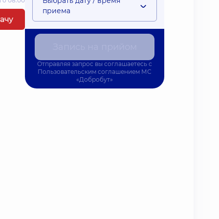
Выбрать дату / время
 о 08:00
приема
рачу
Запись на прийом
Отправляя запрос вы соглашаетесь с
Пользовательским соглашением
МС
«Добробут»