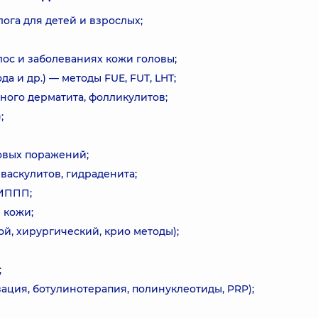
ога для детей и взрослых;
ос и заболеваниях кожи головы;
а и др.) — методы FUE, FUT, LHT;
ного дерматита, фолликулитов;
;
ковых поражений;
васкулитов, гидраденита;
 ИППП;
 кожи;
й, хирургический, крио методы);
;
ация, ботулинотерапия, полинуклеотиды, PRP);