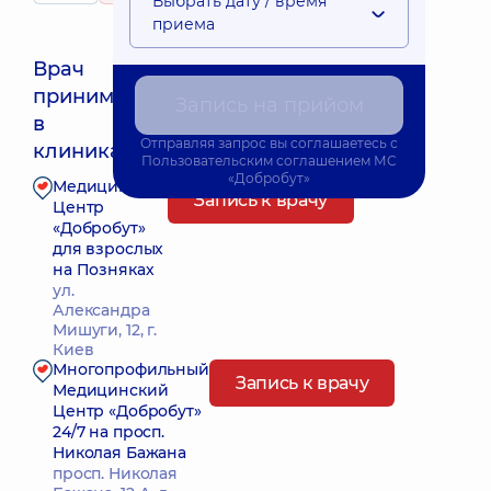
Выбрать дату / время
приема
Врач
принимает
Запись на прийом
Ближайшее время приема: Завтра о 08:00
в
Отправляя запрос вы соглашаетесь с
клиниках:
Пользовательским соглашением
МС
«Добробут»
Медицинский
Запись к врачу
Центр
«Добробут»
для взрослых
на Позняках
ул.
Александра
Мишуги, 12, г.
Киев
Многопрофильный
Запись к врачу
Медицинский
Центр «Добробут»
24/7 на просп.
Николая Бажана
просп. Николая