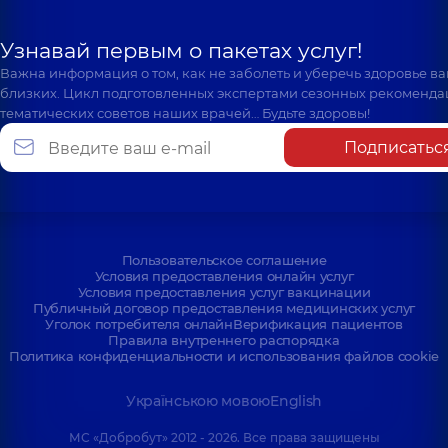
Узнавай первым о пакетах услуг!
Важна информация о том, как не заболеть и уберечь здоровье в
близких. Цикл подготовленных экспертами сезонных рекоменда
тематических советов наших врачей… Будьте здоровы!
Подписатьс
Пользовательское соглашение
Условия предоставления онлайн услуг
Условия предоставления услуг вакцинации
Публичный договор предоставления медицинских услуг
Уголок потребителя онлайн
Верификация пациентов
Правила внутреннего распорядка
Политика конфиденциальности и использования файлов cookie
Українською мовою
English
МС «Добробут» 2012 - 2026. Все права защищены