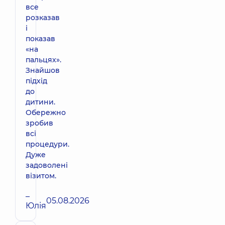
все
розказав
і
показав
«на
пальцях».
Знайшов
підхід
до
дитини.
Обережно
зробив
всі
процедури.
Дуже
задоволені
візитом.
–
05.08.2026
Юлія