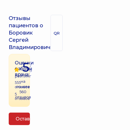
Отзывы
пациентов о
Боровик
QR
Сергей
Владимирович
5
Оценки
/
работы
5
врача:
рейтинг
на
555
основе
отзывов
560
5
отзывов
отзывов
Оставить отзыв