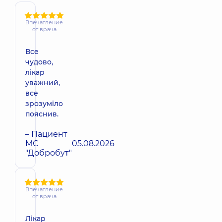
Впечатление
от врача
Все
чудово,
лікар
уважний,
все
зрозуміло
пояснив.
– Пациент
МС
05.08.2026
"Добробут"
Впечатление
от врача
Лікар