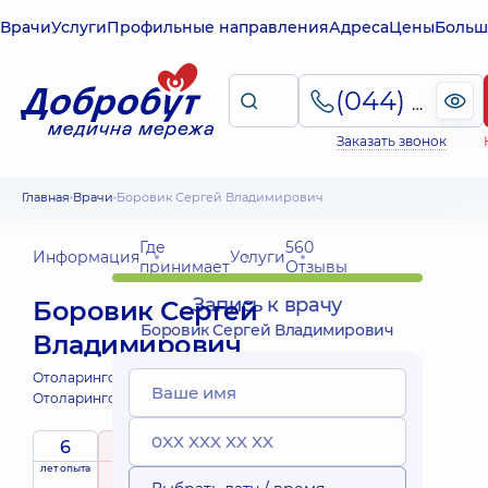
Врачи
Услуги
Профильные направления
Адреса
Цены
Больш
(044) 495-2-888
Заказать звонок
Главная
Врачи
Боровик Сергей Владимирович
Где
560
Информация
Услуги
принимает
Отзывы
Запись к врачу
Боровик Сергей
Боровик Сергей Владимирович
Владимирович
Отоларинголог;
Отоларинголог детский;
6
5
/ 5
лет опыта
рейтинг
на основе
принимает
560 Отзывы
детей