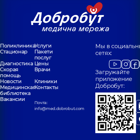
Поликлиника
Услуги
Мы в социальн
Стационар
Пакети
сетях:
послуг
Диагностика
Цены
Скорая
Врачи
Загружайте
помощь
приложение
Новости
Клиники
Добробут:
Медицинская
Контакты
библиотека
Вакансии
Почта:
info@med.dobrobut.com