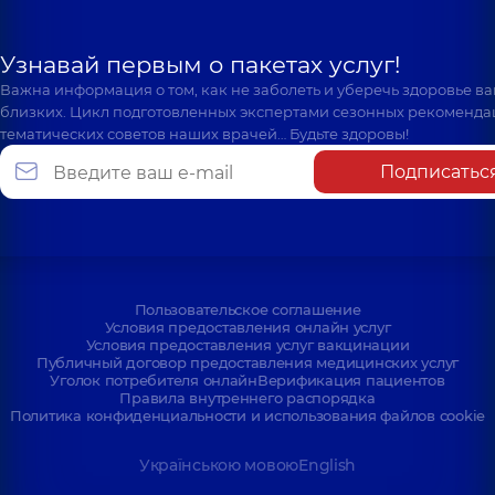
Узнавай первым о пакетах услуг!
Важна информация о том, как не заболеть и уберечь здоровье в
близких. Цикл подготовленных экспертами сезонных рекоменда
тематических советов наших врачей… Будьте здоровы!
Подписатьс
Пользовательское соглашение
Условия предоставления онлайн услуг
Условия предоставления услуг вакцинации
Публичный договор предоставления медицинских услуг
Уголок потребителя онлайн
Верификация пациентов
Правила внутреннего распорядка
Политика конфиденциальности и использования файлов cookie
Українською мовою
English