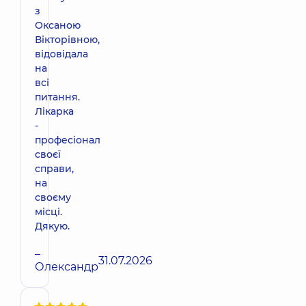
з
Оксаною
Вікторівною,
відовідала
на
всі
питання.
Лікарка
-
професіонал
своєї
справи,
на
своєму
місці.
Дякую.
–
31.07.2026
Олександр