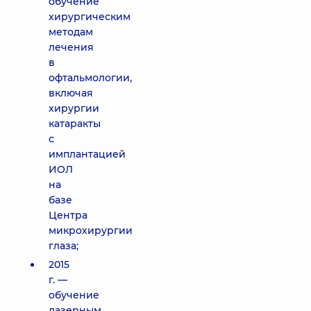
обучение
хирургическим
методам
лечения
в
офтальмологии,
включая
хирургии
катаракты
с
имплантацией
ИОЛ
на
базе
Центра
микрохирургии
глаза;
2015
г. —
обучение
лазерным