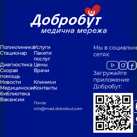
Поликлиника
Услуги
Мы в социальн
Стационар
Пакети
сетях:
послуг
Диагностика
Цены
Скорая
Врачи
Загружайте
помощь
приложение
Новости
Клиники
Добробут:
Медицинская
Контакты
библиотека
Вакансии
Почта:
info@med.dobrobut.com