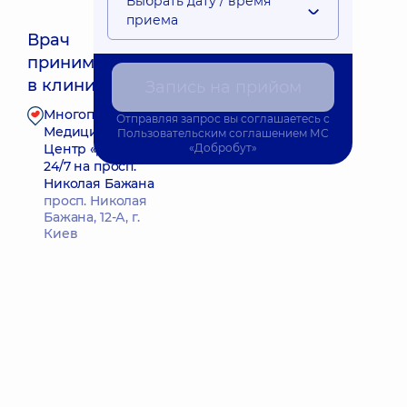
Выбрать дату / время
приема
Врач
принимает
Ближайшее время приема: Сьогодні о 11:30
в клинике
Запись на прийом
Многопрофильный
Отправляя запрос вы соглашаетесь с
Запись к врачу
Медицинский
Пользовательским соглашением
МС
Центр «Добробут»
«Добробут»
24/7 на просп.
Николая Бажана
просп. Николая
Бажана, 12-А, г.
Киев