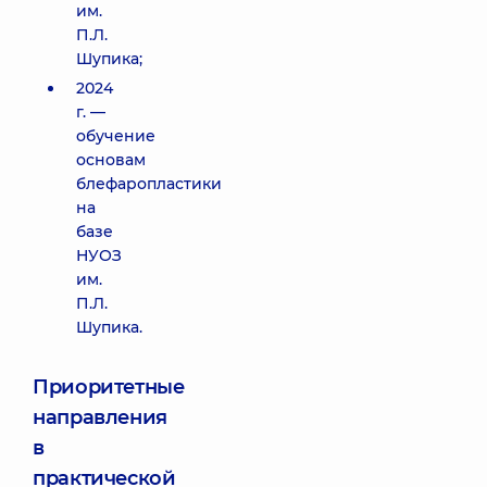
им.
П.Л.
Шупика;
2024
г. —
обучение
основам
блефаропластики
на
базе
НУОЗ
им.
П.Л.
Шупика.
Приоритетные
направления
в
практической