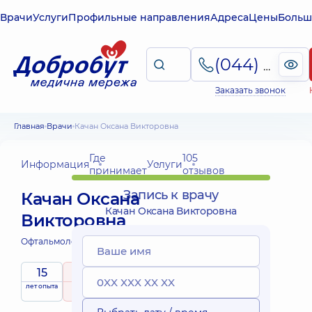
Врачи
Услуги
Профильные направления
Адреса
Цены
Больш
(044) 495-2-888
Заказать звонок
Главная
Врачи
Качан Оксана Викторовна
Где
105
Информация
Услуги
принимает
отзывов
Запись к врачу
Качан Оксана
Качан Оксана Викторовна
Викторовна
Офтальмолог;
Офтальмолог детский;
15
5
/ 5
лет опыта
рейтинг
на основе
принимает
105 отзывов
детей