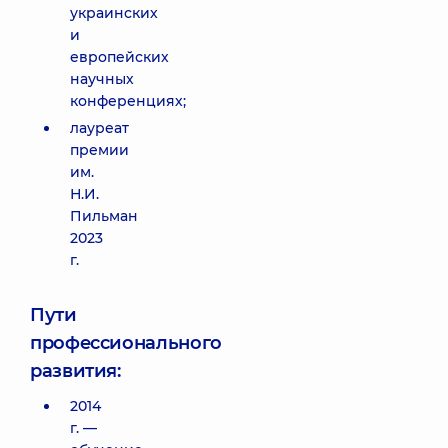
украинских
и
европейских
научных
конференциях;
лауреат
премии
им.
Н.И.
Пильман
2023
г.
Пути
профессионального
развития:
2014
г. —