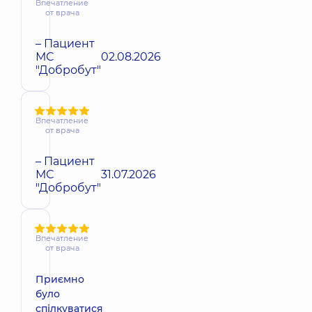
Впечатление
от врача
– Пациент
МС
02.08.2026
"Добробут"
Впечатление
от врача
– Пациент
МС
31.07.2026
"Добробут"
Впечатление
от врача
Приємно
було
спілкуватися