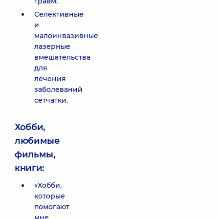
травм;
Селективные
и
малоинвазивные
лазерные
вмешательства
для
лечения
заболеваний
сетчатки.
Хобби,
любимые
фильмы,
книги:
«Хобби,
которые
помогают
мне