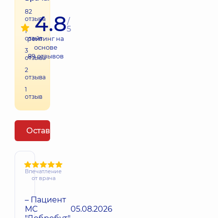
82
4.8
отзыва
/
5
1
отзыв
рейтинг на
основе
3
89
отзывов
отзыва
2
отзыва
1
отзыв
Оставить отзыв
Впечатление
от врача
– Пациент
МС
05.08.2026