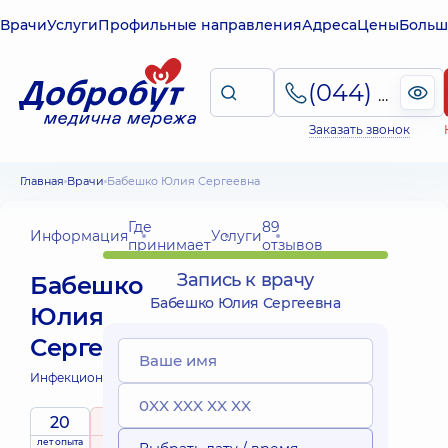
Врачи
Услуги
Профильные направления
Адреса
Цены
Больш
(044) 495-2-888
Заказать звонок
Главная
Врачи
Бабешко Юлия Сергеевна
Где
89
Информация
Услуги
принимает
отзывов
Запись к врачу
Бабешко
Бабешко Юлия Сергеевна
Юлия
Сергеевна
Инфекционист;
20
4.8
/ 5
лет опыта
рейтинг
на основе