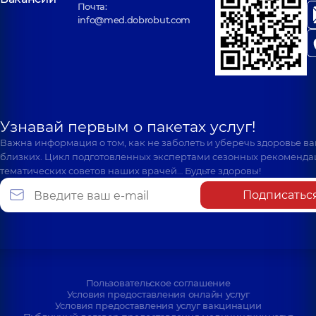
Почта:
info@med.dobrobut.com
Узнавай первым о пакетах услуг!
Важна информация о том, как не заболеть и уберечь здоровье в
близких. Цикл подготовленных экспертами сезонных рекоменда
тематических советов наших врачей… Будьте здоровы!
Подписатьс
Пользовательское соглашение
Условия предоставления онлайн услуг
Условия предоставления услуг вакцинации