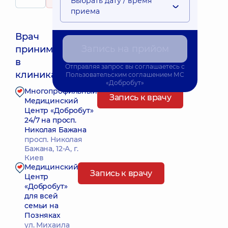
Выбрать дату / время
89 отзывов
приема
Врач
Запись на прийом
принимает
Ближайшее время приема: 10.08.2026 8:45
в
Отправляя запрос вы соглашаетесь с
клиниках:
Пользовательским соглашением
МС
«Добробут»
Многопрофильный
Запись к врачу
Медицинский
Центр «Добробут»
24/7 на просп.
Николая Бажана
просп. Николая
Бажана, 12-А, г.
Киев
Медицинский
Запись к врачу
Центр
«Добробут»
для всей
семьи на
Позняках
ул. Михаила