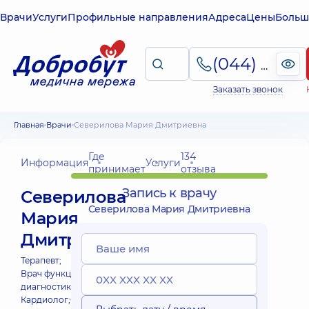
Врачи
Услуги
Профильные направления
Адреса
Цены
Больш
(044) 495-2-888
Заказать звонок
Главная
Врачи
Северилова Мария Дмитриевна
Где
134
Информация
Услуги
принимает
отзыва
Запись к врачу
Северилова
Северилова Мария Дмитриевна
Мария
Дмитриевна
Терапевт;
Врач функциональной
диагностики;
Кардиолог;
Сомнолог;