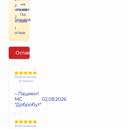
на
2
основе
отзыва
134
2
отзывов
отзыва
1
отзыв
Оставить отзыв
Впечатление
от врача
– Пациент
МС
02.08.2026
"Добробут"
Впечатление