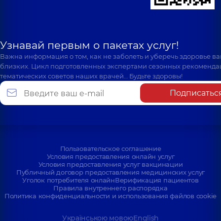
Узнавай первым о пакетах услуг!
Важна информация о том, как не заболеть и уберечь здоровье в
близких. Цикл подготовленных экспертами сезонных рекоменда
тематических советов наших врачей… Будьте здоровы!
Подписатьс
Пользовательское соглашение
Условия предоставления онлайн услуг
Условия предоставления услуг вакцинации
Публичный договор предоставления медицинских услуг
Уголок потребителя онлайн
Верификация пациентов
Правила внутреннего распорядка
Политика конфиденциальности и использования файлов cookie
Українською мовою
English