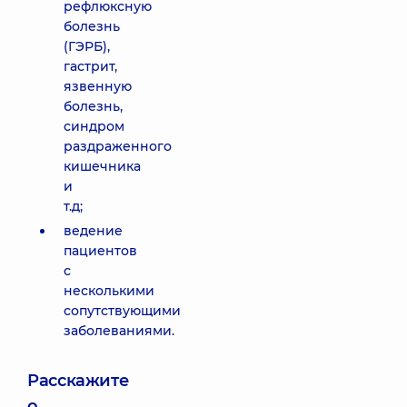
рефлюксную
болезнь
(ГЭРБ),
гастрит,
язвенную
болезнь,
синдром
раздраженного
кишечника
и
т.д;
ведение
пациентов
с
несколькими
сопутствующими
заболеваниями.
Расскажите
о