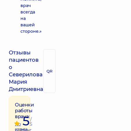
врач
всегда
на
вашей
стороне.»
Отзывы
пациентов
о
QR
Северилова
Мария
Дмитриевна
Оценки
работы
5
врача:
/
5
222
отзыва
рейтинг