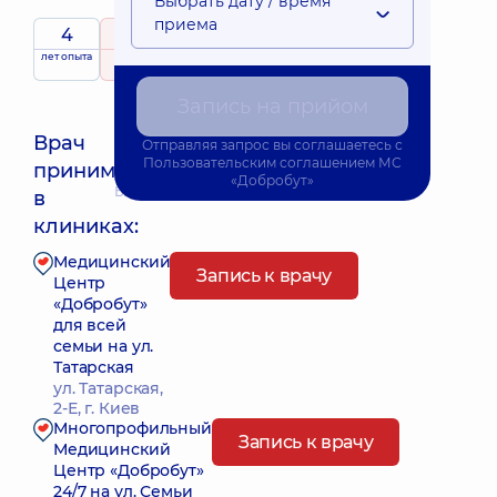
Выбрать дату / время
приема
4
5
/ 5
лет опыта
рейтинг
на основе
134 отзыва
Запись на прийом
Врач
Отправляя запрос вы соглашаетесь с
Пользовательским соглашением
МС
принимает
«Добробут»
Ближайшее время приема: 09.08.2026 9:45
в
клиниках:
Медицинский
Запись к врачу
Центр
«Добробут»
для всей
семьи на ул.
Татарская
ул. Татарская,
2-Е, г. Киев
Многопрофильный
Запись к врачу
Медицинский
Центр «Добробут»
24/7 на ул. Семьи