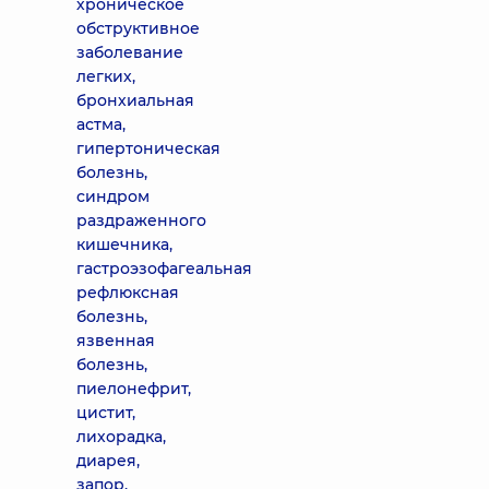
хроническое
обструктивное
заболевание
легких,
бронхиальная
астма,
гипертоническая
болезнь,
синдром
раздраженного
кишечника,
гастроэзофагеальная
рефлюксная
болезнь,
язвенная
болезнь,
пиелонефрит,
цистит,
лихорадка,
диарея,
запор,