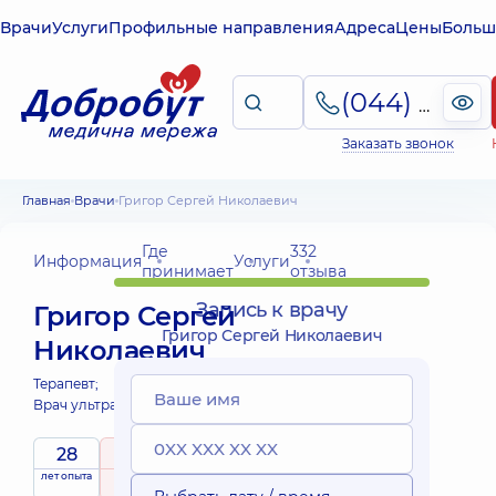
Врачи
Услуги
Профильные направления
Адреса
Цены
Больш
(044) 495-2-888
Заказать звонок
Главная
Врачи
Григор Сергей Николаевич
Где
332
Информация
Услуги
принимает
отзыва
Запись к врачу
Григор Сергей
Григор Сергей Николаевич
Николаевич
Терапевт;
Врач ультразвуковой диагностики;
28
4.9
/ 5
Выездные
лет опыта
рейтинг
на основе
услуги
332 отзыва