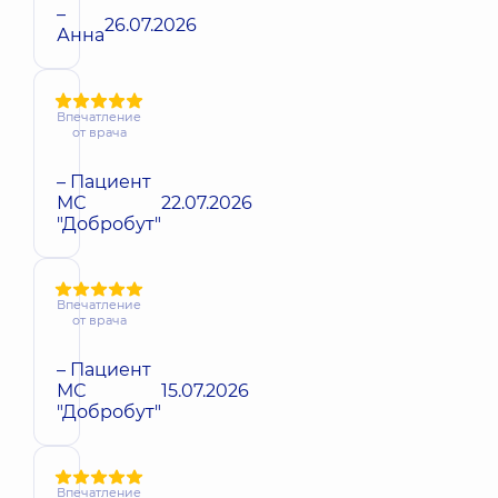
–
26.07.2026
Анна
Впечатление
от врача
– Пациент
МС
22.07.2026
"Добробут"
Впечатление
от врача
– Пациент
МС
15.07.2026
"Добробут"
Впечатление