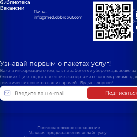
библиотека
Вакансии
Почта:
info@med.dobrobut.com
Узнавай первым о пакетах услуг!
Важна информация о том, как не заболеть и уберечь здоровье в
близких. Цикл подготовленных экспертами сезонных рекоменда
тематических советов наших врачей… Будьте здоровы!
Подписатьс
Пользовательское соглашение
Условия предоставления онлайн услуг