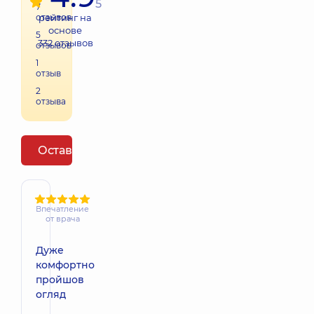
5
7
отзывов
рейтинг на
основе
5
332
отзывов
отзывов
1
отзыв
2
отзыва
Оставить отзыв
Впечатление
от врача
Дуже
комфортно
пройшов
огляд