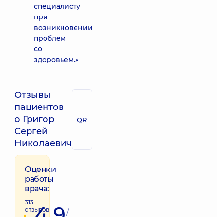
специалисту
при
возникновении
проблем
со
здоровьем.»
Отзывы
пациентов
о Григор
QR
Сергей
Николаевич
Оценки
работы
врача:
313
4.9
отзывов
/