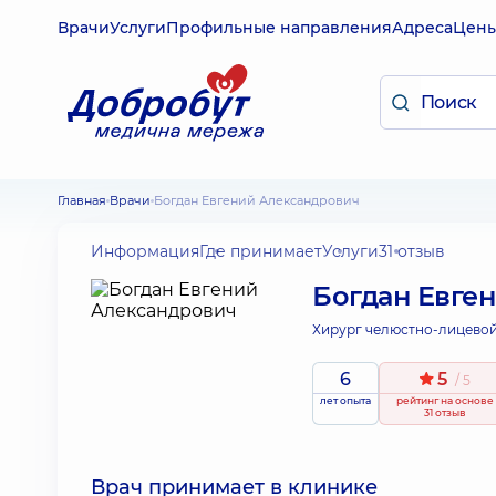
Врачи
Услуги
Профильные направления
Адреса
Цен
Главная
Врачи
Богдан Евгений Александрович
Информация
Где принимает
Услуги
31 отзыв
Богдан Евге
Хирург челюстно-лицевой
6
5
/ 5
лет опыта
рейтинг
на основе
31 отзыв
Врач принимает в клинике