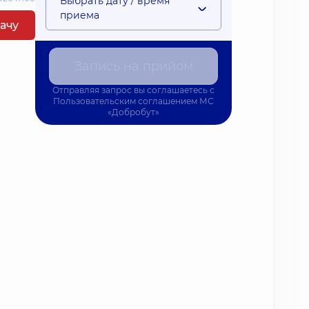
Выбрать дату / время
приема
рачу
Запись на прийом
Отправляя запрос вы соглашаетесь с
Пользовательским соглашением
МС
«Добробут»