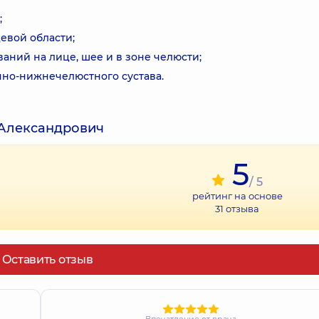
;
евой области;
ний на лице, шее и в зоне челюсти;
чно-нижнечелюстного сустава.
 Александрович
5
/ 5
рейтинг на основе
31
отзыва
Оставить отзыв