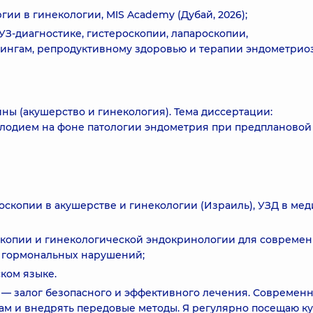
гии в гинекологии, MIS Academy (Дубай, 2026);
З-диагностике, гистероскопии, лапароскопии,
ингам, репродуктивному здоровью и терапии эндометриоз
ны (акушерство и гинекология). Тема диссертации:
лодием на фоне патологии эндометрия при предплановой
оскопии в акушерстве и гинекологии (Израиль), УЗД в ме
скопии и гинекологической эндокринологии для совреме
 гормональных нарушений;
ком языке.
— залог безопасного и эффективного лечения. Современ
ам и внедрять передовые методы. Я регулярно посещаю к