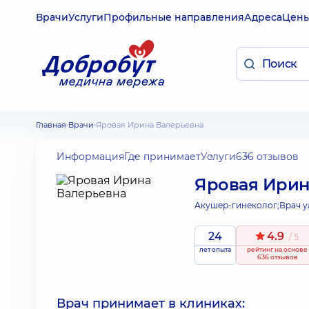
Врачи
Услуги
Профильные направления
Адреса
Цен
Главная
Врачи
Яровая Ирина Валерьевна
Информация
Где принимает
Услуги
636 отзывов
Яровая Ирин
Акушер-гинеколог;
Врач у
24
4.9
/ 5
лет опыта
рейтинг
на основе
636 отзывов
Врач принимает в клиниках: