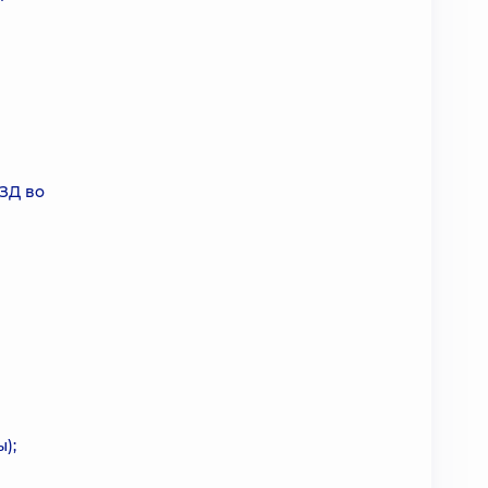
ЗД во
);