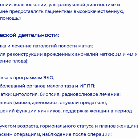
опии, кольпоскопии, ультразвуковой диагностике и
мне предоставлять пациенткам высококачественную,
помощь.»
еской деятельности:
ка и лечение патологий полости матки;
для реконструкции врожденных аномалий матки; 3D и 4D У
ние плода);
овка к программам ЭКО;
болеваний органов малого таза и ИППП;
атки: цитология, биопсия, радиоволновое лечение;
тков (миома, аденомиоз, опухоли придатков);
шений функции яичников, поддержка женщин в период
четом возраста, гормонального статуса и планов женщины
ческим операциям, наблюдение после операции;