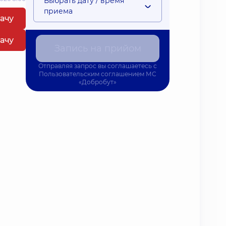
Выбрать дату / время
приема
рачу
рачу
Запись на прийом
Отправляя запрос вы соглашаетесь с
Пользовательским соглашением
МС
«Добробут»