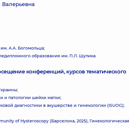
 Валерьевна
м. А.А. Богомольца;
едипломного образования им. П.Л. Шупика
посещение конференций, курсов тематического
Украины;
и и патологии шейки матки;
овой диагностики в акушерстве и гинекологии (ISUOG);
unity of Hysteroscopy (Барселона, 2025), Гинекологическа