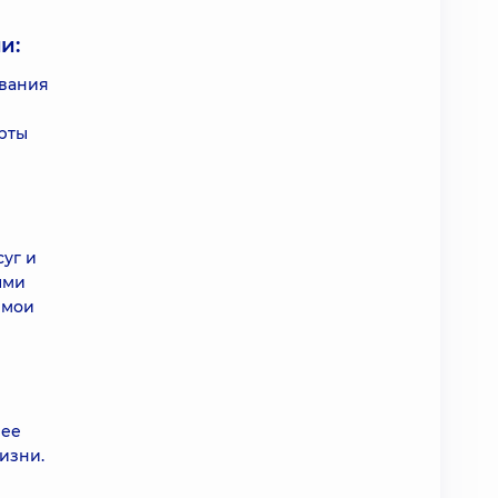
и:
евания
рты
суг и
ыми
 мои
шее
изни.