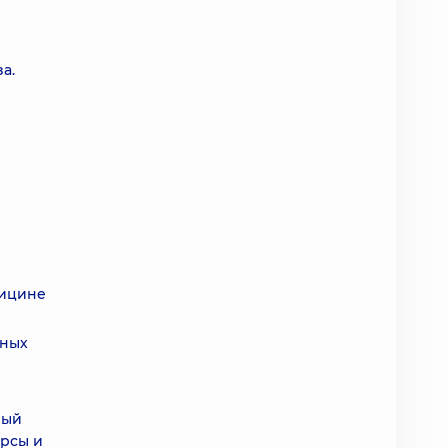
а.
дицине
нных
ный
урсы и