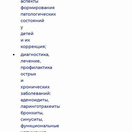
аспекты
формирования
патологических
состояний
у
детей
и их
коррекция;
диагностика,
лечение,
профилактика
острых
и
хронических
заболеваний:
аденоидиты,
ларинготрахеиты
бронхиты,
синуситы,
функциональные