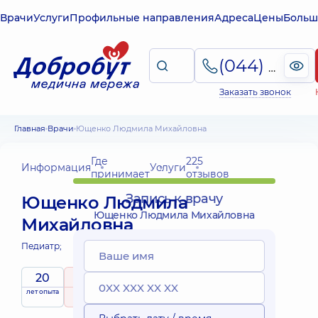
Врачи
Услуги
Профильные направления
Адреса
Цены
Больш
(044) 495-2-888
Заказать звонок
Главная
Врачи
Ющенко Людмила Михайловна
Где
225
Информация
Услуги
принимает
отзывов
Запись к врачу
Ющенко Людмила
Ющенко Людмила Михайловна
Михайловна
Педиатр;
20
5
/ 5
Выездные
лет опыта
рейтинг
на основе
принимает
услуги
225 отзывов
детей