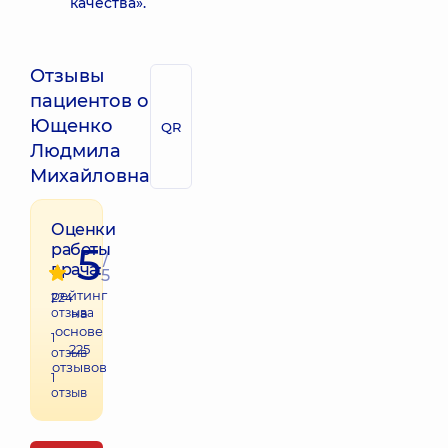
качества».
Отзывы
пациентов о
Ющенко
QR
Людмила
Михайловна
Оценки
5
работы
/
врача:
5
рейтинг
224
отзыва
на
основе
1
225
отзыв
отзывов
1
отзыв