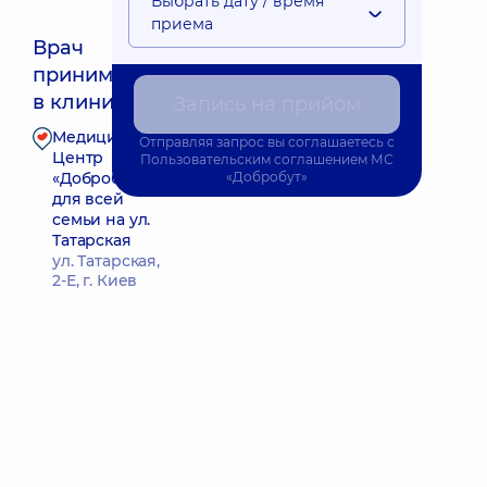
Выбрать дату / время
приема
Врач
принимает
Ближайшее время приема: Сьогодні о 17:45
в клинике
Запись на прийом
Медицинский
Отправляя запрос вы соглашаетесь с
Запись к врачу
Центр
Пользовательским соглашением
МС
«Добробут»
«Добробут»
для всей
семьи на ул.
Татарская
ул. Татарская,
2-Е, г. Киев