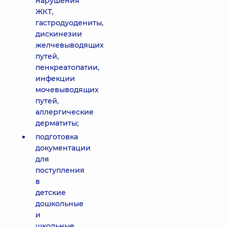
нарушения
ЖКТ,
гастродуодениты,
дискинезии
желчевыводящих
путей,
пенкреатопатии,
инфекции
мочевыводящих
путей,
аллергические
дерматиты;
подготовка
документации
для
поступления
в
детские
дошкольные
и
школьные