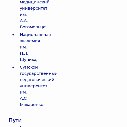
медицинский
университет
им.
А.А.
Богомольца;
Национальная
академия
им.
П.Л.
Шупика;
Сумской
государственный
педагогический
университет
им.
А.С
Макаренко
Пути