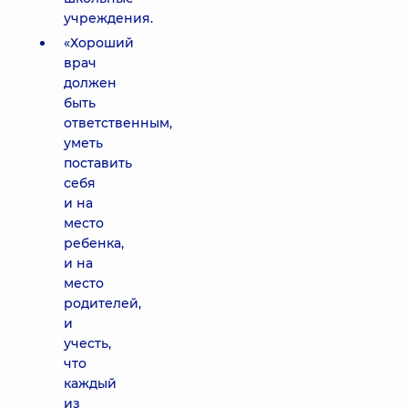
учреждения.
«Хороший
врач
должен
быть
ответственным,
уметь
поставить
себя
и на
место
ребенка,
и на
место
родителей,
и
учесть,
что
каждый
из