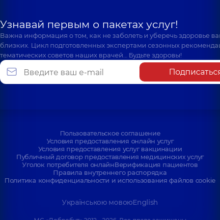
Узнавай первым о пакетах услуг!
Важна информация о том, как не заболеть и уберечь здоровье в
близких. Цикл подготовленных экспертами сезонных рекоменда
тематических советов наших врачей… Будьте здоровы!
Подписатьс
Пользовательское соглашение
Условия предоставления онлайн услуг
Условия предоставления услуг вакцинации
Публичный договор предоставления медицинских услуг
Уголок потребителя онлайн
Верификация пациентов
Правила внутреннего распорядка
Политика конфиденциальности и использования файлов cookie
Українською мовою
English