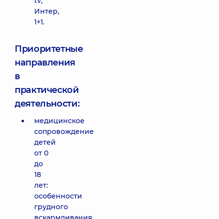
tv,
Интер,
1+1.
Приоритетные
направления
в
практической
деятельности:
медицинское
сопровождение
детей
от 0
до
18
лет:
особенности
грудного
вскармливания,