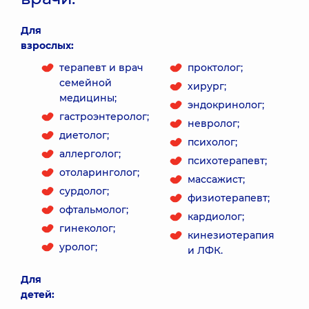
Для
взрослых:
терапевт и врач
проктолог;
семейной
хирург;
медицины;
эндокринолог;
гастроэнтеролог;
невролог;
диетолог;
психолог;
аллерголог;
психотерапевт;
отоларинголог;
массажист;
сурдолог;
физиотерапевт;
офтальмолог;
кардиолог;
гинеколог;
кинезиотерапия
уролог;
и ЛФК.
Для
детей: