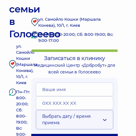
семьи
в
ул. Самойло Кошки (Маршала
Конева), 10/1, г. Киев
Голосеево
Пн-Пт: 8:00-20:00; Сб: 8:00-19:00; Вс:
9:00-17:00
ул.
Самойло
Записаться в клинику
Кошки
(Маршала
Медицинский Центр «Добробут» для
Конева),
всей семьи в Голосеево
10/1, г.
Киев
Пн-Пт:
8:00-
20:00;
Сб:
8:00-
Выбрать дату / время
19:00;
приема
Вс:
9:00-