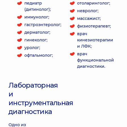
педиатр
отоларинголог;
(дитинолог);
невролог;
иммунолог;
массажист;
гастроэнтеролог;
физиотерапевт;
дерматолог;
врач
гинеколог;
кинезиотерапии
и ЛФК;
уролог;
врач
офтальмолог;
функциональной
диагностики.
Лабораторная
и
инструментальная
диагностика
Одно из