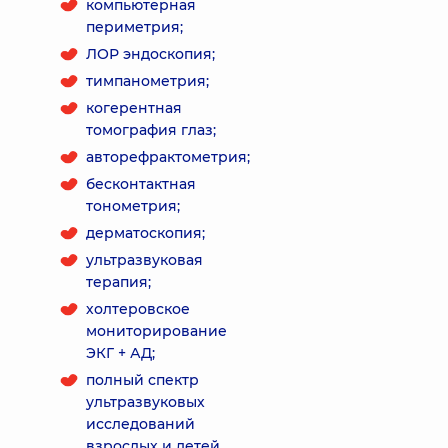
компьютерная
периметрия;
ЛОР эндоскопия;
тимпанометрия;
когерентная
томография глаз;
авторефрактометрия;
бесконтактная
тонометрия;
дерматоскопия;
ультразвуковая
терапия;
холтеровское
мониторирование
ЭКГ + АД;
полный спектр
ультразвуковых
исследований
взрослых и детей.