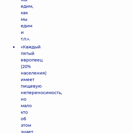
едим,
как
мы
едим
и
т.п.».
«Каждый
пятый
европеец
(20%
населения)
имеет
пищевую
непереносимость,
но
мало
кто
об
этом
знает.