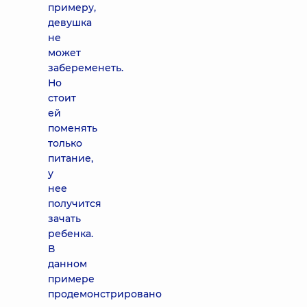
примеру,
девушка
не
может
забеременеть.
Но
стоит
ей
поменять
только
питание,
у
нее
получится
зачать
ребенка.
В
данном
примере
продемонстрировано