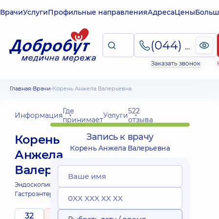
Врачи
Услуги
Профильные направления
Адреса
Цены
Больш
(044) 495-2-888
Заказать звонок
Главная
Врачи
Корень Анжела Валерьевна
Где
522
Информация
Услуги
принимает
отзыва
Запись к врачу
Корень
Корень Анжела Валерьевна
Анжела
Валерьевна
Эндоскопист;
Гастроэнтеролог;
32
5
/ 5