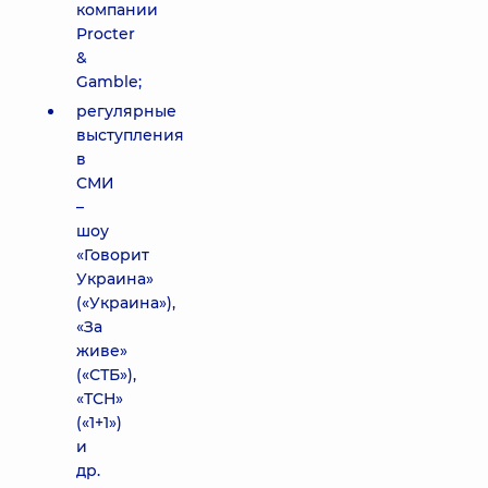
компании
Procter
&
Gamble;
регулярные
выступления
в
СМИ
–
шоу
«Говорит
Украина»
(«Украина»),
«За
живе»
(«СТБ»),
«ТСН»
(«1+1»)
и
др.