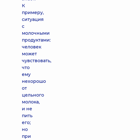
К
примеру,
ситуация
с
молочными
продуктами:
человек
может
чувствовать,
что
ему
нехорошо
от
цельного
молока,
и не
пить
его;
но
при