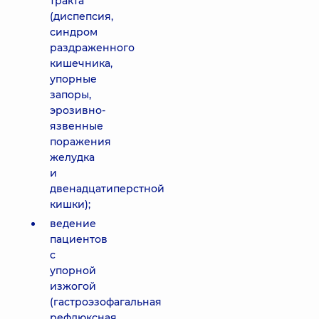
тракта
(диспепсия,
синдром
раздраженного
кишечника,
упорные
запоры,
эрозивно-
язвенные
поражения
желудка
и
двенадцатиперстной
кишки);
ведение
пациентов
с
упорной
изжогой
(гастроэзофагальная
рефлюксная