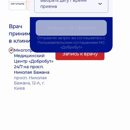
Выбрать дату / время
лет опыта
рейтинг
на основе
приема
522 отзыва
Врач
Запись на прийом
принимает
Ближайшее время приема: Завтра о 13:30
Отправляя запрос вы соглашаетесь с
в клинике
Пользовательским соглашением
МС
«Добробут»
Многопрофильный
Запись к врачу
Медицинский
Центр «Добробут»
24/7 на просп.
Николая Бажана
просп. Николая
Бажана, 12-А, г.
Киев