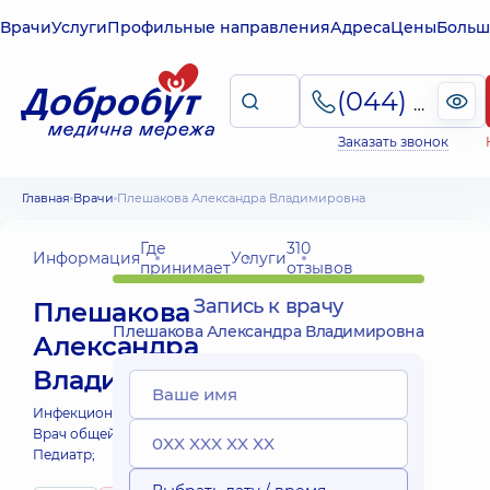
Врачи
Услуги
Профильные направления
Адреса
Цены
Больш
(044) 495-2-888
Заказать звонок
Главная
Врачи
Плешакова Александра Владимировна
Где
310
Информация
Услуги
принимает
отзывов
Запись к врачу
Плешакова
Плешакова Александра Владимировна
Александра
Владимировна
Инфекционист;
Врач общей практики - семейный врач;
Педиатр;