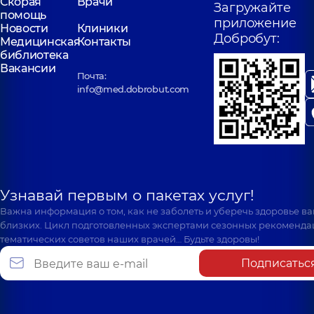
Скорая
Врачи
Загружайте
помощь
приложение
Новости
Клиники
Добробут:
Медицинская
Контакты
библиотека
Вакансии
Почта:
info@med.dobrobut.com
Узнавай первым о пакетах услуг!
Важна информация о том, как не заболеть и уберечь здоровье в
близких. Цикл подготовленных экспертами сезонных рекоменда
тематических советов наших врачей… Будьте здоровы!
Подписатьс