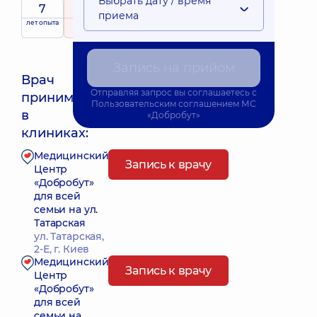
Выбрать дату / время
7
5
/ 5
приема
Выездные
лет опыта
рейтинг
на основе
принимает
услуги
310 отзывов
детей
Запись на прийом
Врач
Отправляя запрос вы соглашаетесь с
принимает
Пользовательским соглашением
МС
Ближайшее время приема: 18.08.2026 15:00
в
«Добробут»
клиниках:
Медицинский
Запись к врачу
Центр
«Добробут»
для всей
семьи на ул.
Татарская
ул. Татарская,
2-Е, г. Киев
Медицинский
Запись к врачу
Центр
«Добробут»
для всей
семьи на