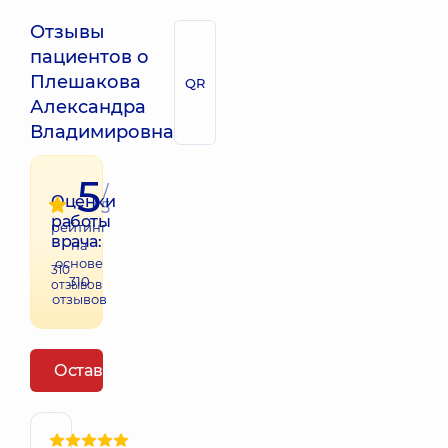
Отзывы
пациентов о
Плешакова
QR
Александра
Владимировна
5
/
Оценки
5
работы
рейтинг
врача:
на
основе
310
310
отзывов
отзывов
Оставить отзыв