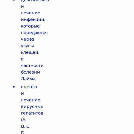
и
лечение
инфекций,
которые
передаются
через
укусы
клещей,
в
частности
болезни
Лайма;
оценка
и
лечение
вирусных
гепатитов
(A,
B, C,
D,