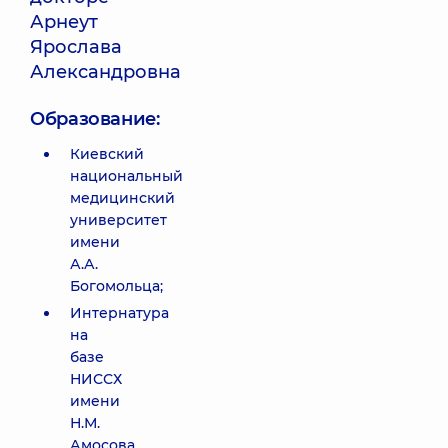
Арнеут
Ярослава
Александровна
Образование:
Киевский
национальный
медицинский
университет
имени
А.А.
Богомольца;
Интернатура
на
базе
НИССХ
имени
Н.М.
Амосова,