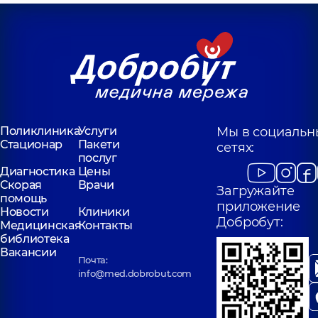
Поликлиника
Услуги
Мы в социальн
Стационар
Пакети
сетях:
послуг
Диагностика
Цены
Скорая
Врачи
Загружайте
помощь
приложение
Новости
Клиники
Добробут:
Медицинская
Контакты
библиотека
Вакансии
Почта:
info@med.dobrobut.com