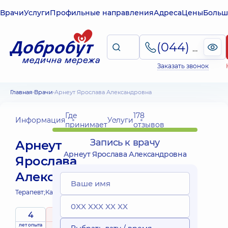
Врачи
Услуги
Профильные направления
Адреса
Цены
Больш
(044) 495-2-888
Заказать звонок
Главная
Врачи
Арнеут Ярослава Александровна
Где
178
Информация
Услуги
принимает
отзывов
Запись к врачу
Арнеут
Арнеут Ярослава Александровна
Ярослава
Александровна
Терапевт;
Кардиолог;
4
5
/ 5
лет опыта
рейтинг
на основе