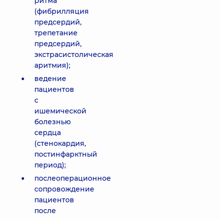
ритма
(фибрилляция
предсердий,
трепетание
предсердий,
экстрасистолическая
аритмия);
ведение
пациентов
с
ишемической
болезнью
сердца
(стенокардия,
постинфарктный
период);
послеоперационное
сопровождение
пациентов
после