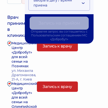
Выбрать дату / время
178 отзывов
приема
Врач
Запись на прийом
принимает
Ближайшее время приема: Сьогодні о 15:45
в
Отправляя запрос вы соглашаетесь с
клиниках:
Пользовательским соглашением
МС
«Добробут»
Медицинский
Запись к врачу
Центр
«Добробут»
для всей
семьи на
Позняках
ул. Михаила
Драгоманова,
21-А, г. Киев
Медицинский
Запись к врачу
Центр
«Добробут»
для всей
семьи на
Олимпийской