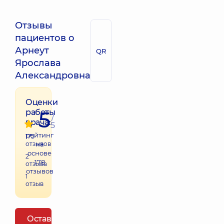
Отзывы
пациентов о
Арнеут
QR
Ярослава
Александровна
Оценки
5
работы
/
врача:
5
рейтинг
175
отзывов
на
основе
2
178
отзыва
отзывов
1
отзыв
Оставить отзыв