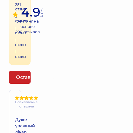
281
4.9
отзыв
/
5
3
отзыва
рейтинг на
основе
1
290
отзывов
отзыв
1
отзыв
1
отзыв
Оставить отзыв
Впечатление
от врача
Дуже
уважний
лікар