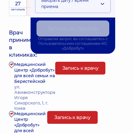
Выбрать дату / время
27
4.9
/ 5
приема
лет опыта
рейтинг
на основе
290 Отзывы
Запись на прийом
Врач
Отправляя запрос вы соглашаетесь с
принимает
Пользовательским соглашением
МС
Ближайшее время приема: Сьогодні о 08:00
в
«Добробут»
клиниках:
Медицинский
Запись к врачу
Центр «Добробут»
для всей семьи на
Берестейской
ул.
Авиаконструктора
Игоря
Сикорского, 1, г.
Киев
Медицинский
Запись к врачу
Центр
«Добробут»
для всей