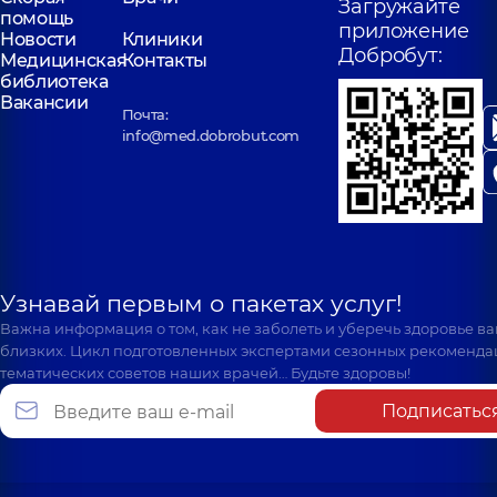
Загружайте
помощь
приложение
Новости
Клиники
Добробут:
Медицинская
Контакты
библиотека
Вакансии
Почта:
info@med.dobrobut.com
Узнавай первым о пакетах услуг!
Важна информация о том, как не заболеть и уберечь здоровье в
близких. Цикл подготовленных экспертами сезонных рекоменда
тематических советов наших врачей… Будьте здоровы!
Подписатьс