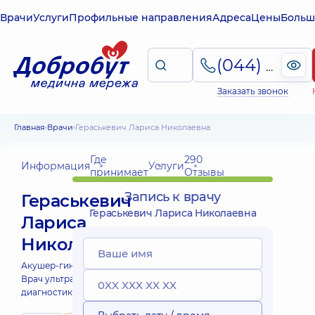
Врачи
Услуги
Профильные направления
Адреса
Цены
Больш
(044) 495-2-888
Заказать звонок
Главная
Врачи
Гераськевич Лариса Николаевна
Где
290
Информация
Услуги
принимает
Отзывы
Запись к врачу
Гераськевич
Гераськевич Лариса Николаевна
Лариса
Николаевна
Акушер-гинеколог;
Врач ультразвуковой
диагностики;