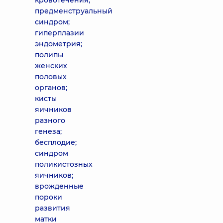
кровотечения;
предменструальный
синдром;
гиперплазии
эндометрия;
полипы
женских
половых
органов;
кисты
яичников
разного
генеза;
бесплодие;
синдром
поликистозных
яичников;
врожденные
пороки
развития
матки