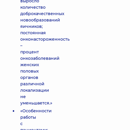
выросло
количество
доброкачественных
новообразований
яичников;
постоянная
онконастороженность
–
процент
онкозаболеваний
женских
половых
органов
различной
локализации
не
уменьшается.»
«Особенности
работы
с