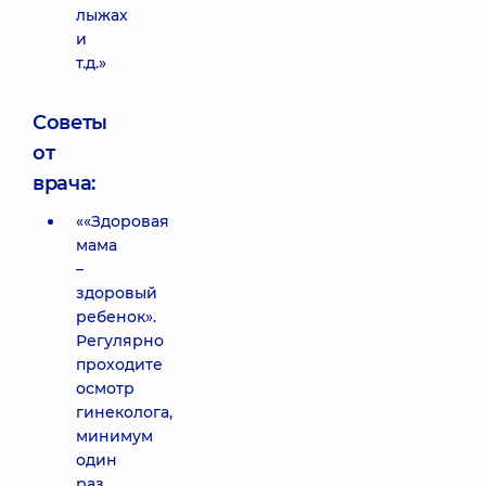
лыжах
и
т.д.»
Советы
от
врача:
««Здоровая
мама
–
здоровый
ребенок».
Регулярно
проходите
осмотр
гинеколога,
минимум
один
раз