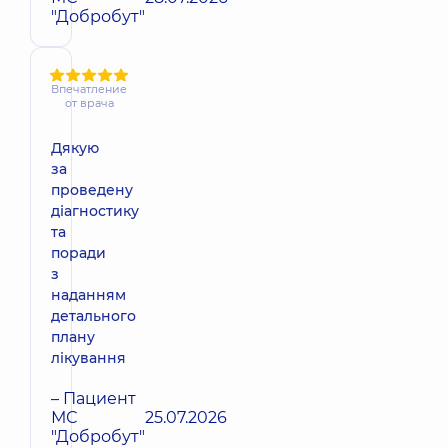
"Добробут"
Впечатление
от врача
Дякую
за
проведену
діагностику
та
поради
з
наданням
детального
плану
лікування
– Пациент
МС
25.07.2026
"Добробут"