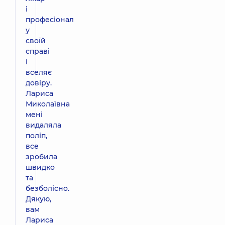
і
професіонал
у
своїй
справі
і
вселяє
довіру.
Лариса
Миколаївна
мені
видаляла
поліп,
все
зробила
швидко
та
безболісно.
Дякую,
вам
Лариса