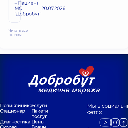
– Пациент
МС
20.07.2026
"Добробут"
Читать все
отзывы…
Поликлиника
Услуги
Мы в социальн
Стационар
Пакети
сетях:
послуг
Диагностика
Цены
Скорая
Врачи