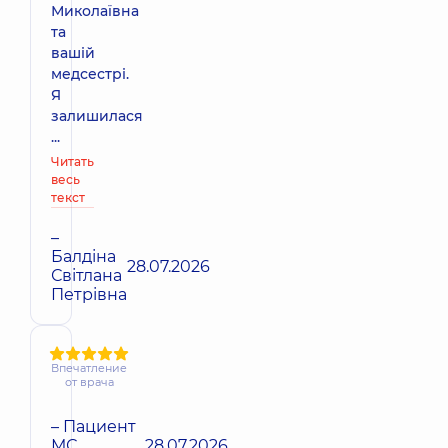
Миколаївна
та
вашій
медсестрі.
Я
залишилася
...
Читать
весь
текст
–
Балдіна
28.07.2026
Світлана
Петрівна
Впечатление
от врача
– Пациент
МС
28.07.2026