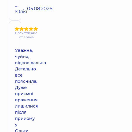
–
05.08.2026
Юлія
Впечатление
от врача
Уважна,
чуйна,
відповідальна.
Детально
все
пояснила.
Дуже
приємні
враження
лишилися
після
прийому
у
Ольги