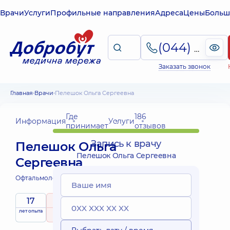
Врачи
Услуги
Профильные направления
Адреса
Цены
Больш
(044) 495-2-888
Заказать звонок
Главная
Врачи
Пелешок Ольга Сергеевна
Где
186
Информация
Услуги
принимает
отзывов
Запись к врачу
Пелешок Ольга
Пелешок Ольга Сергеевна
Сергеевна
Офтальмолог;
Офтальмолог детский;
17
5
/ 5
лет опыта
рейтинг
на основе
принимает
186 отзывов
детей