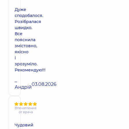
Дуже
сподобалося.
Розібралася
швидко.
Все
пояснила
змістовно,
якісно
і
зрозуміло.
Рекомендую!!!
–
03.08.2026
Андрій
Впечатление
от врача
Чудовий