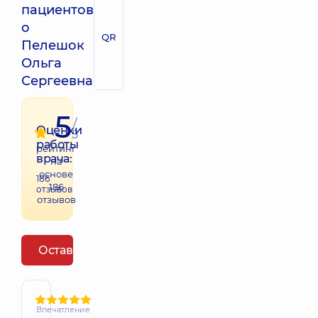
пациентов
о
QR
Пелешок
Ольга
Сергеевна
5
/
Оценки
5
работы
рейтинг
врача:
на
основе
186
186
отзывов
отзывов
Оставить отзыв
Впечатление