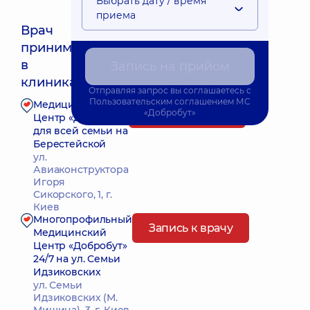
Выбрать дату / время
приема
Врач
принимает
Ближайшее время приема: Сьогодні о 09:45
в
Запись на прийом
клиниках:
Отправляя запрос вы соглашаетесь с
Пользовательским соглашением
МС
Медицинский
Запись к врачу
«Добробут»
Центр «Добробут»
для всей семьи на
Берестейской
ул.
Авиаконструктора
Игоря
Сикорского, 1, г.
Киев
Многопрофильный
Запись к врачу
Медицинский
Центр «Добробут»
24/7 на ул. Семьи
Идзиковских
ул. Семьи
Идзиковских (М.