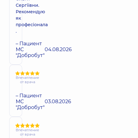
Сергіївни.
Рекомендую
як
професіонала
.
– Пациент
МС
04.08.2026
"Добробут"
Впечатление
от врача
– Пациент
МС
03.08.2026
"Добробут"
Впечатление
от врача