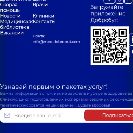
Скорая
Врачи
Загружайте
помощь
приложение
Новости
Клиники
Добробут:
Медицинская
Контакты
библиотека
Вакансии
Почта:
info@med.dobrobut.com
Узнавай первым о пакетах услуг!
Важна информация о том, как не заболеть и уберечь здоровье в
близких. Цикл подготовленных экспертами сезонных рекоменда
тематических советов наших врачей… Будьте здоровы!
Подписатьс