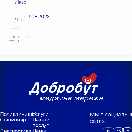
лікар!
–
03.08.2026
Яна
Читать все
отзывы…
Поликлиника
Услуги
Мы в социальн
Стационар
Пакети
сетях:
послуг
Диагностика
Цены