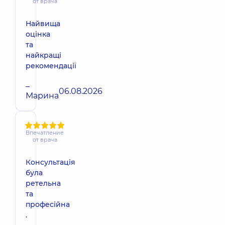
от врача
Найвища
оцінка
та
найкращі
рекомендації
–
06.08.2026
Марина
Впечатление
от врача
Консультація
була
ретельна
та
професійна
.