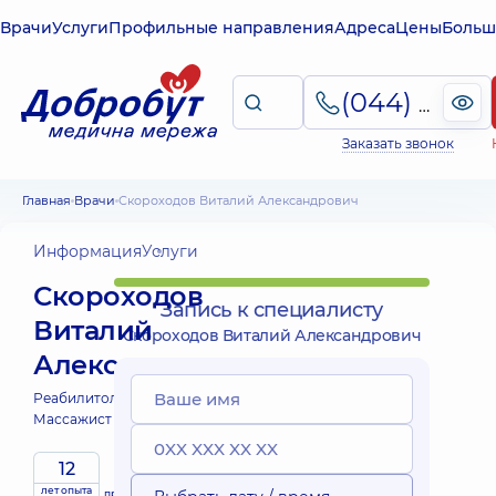
Врачи
Услуги
Профильные направления
Адреса
Цены
Больш
(044) 495-2-888
Заказать звонок
Главная
Врачи
Скороходов Виталий Александрович
Информация
Услуги
Скороходов
Запись к специалисту
Виталий
Скороходов Виталий Александрович
Александрович
Реабилитолог;
Массажист;
Массажист детский;
12
лет опыта
принимает