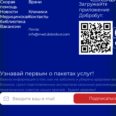
Скорая
Врачи
Загружайте
помощь
приложение
Новости
Клиники
Добробут:
Медицинская
Контакты
библиотека
Вакансии
Почта:
info@med.dobrobut.com
Узнавай первым о пакетах услуг!
Важна информация о том, как не заболеть и уберечь здоровье в
близких. Цикл подготовленных экспертами сезонных рекоменда
тематических советов наших врачей… Будьте здоровы!
Подписатьс