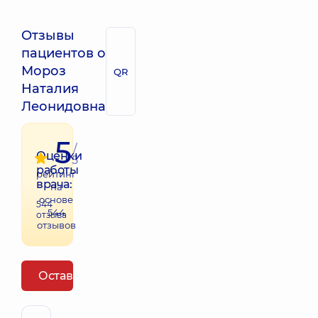
Отзывы
пациентов о
Мороз
QR
Наталия
Леонидовна
5
/
Оценки
5
работы
рейтинг
врача:
на
основе
544
544
отзыва
отзывов
Оставить отзыв