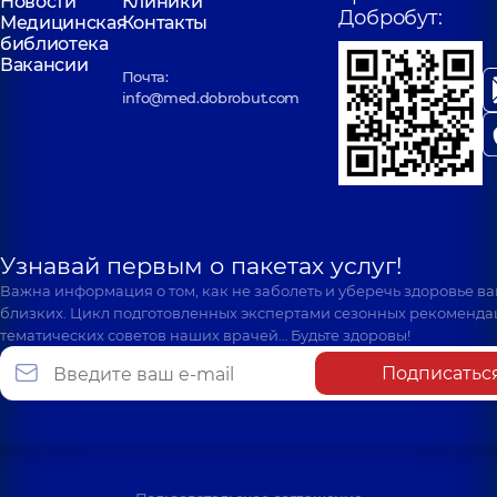
Новости
Клиники
Добробут:
Медицинская
Контакты
библиотека
Вакансии
Почта:
info@med.dobrobut.com
Узнавай первым о пакетах услуг!
Важна информация о том, как не заболеть и уберечь здоровье в
близких. Цикл подготовленных экспертами сезонных рекоменда
тематических советов наших врачей… Будьте здоровы!
Подписатьс