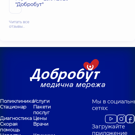
"Добробут"
Читать все
отзывы…
Поликлиника
Услуги
Мы в социальн
Стационар
Пакети
сетях:
послуг
Диагностика
Цены
Скорая
Врачи
Загружайте
помощь
приложение