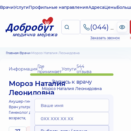
Врачи
Услуги
Профильные направления
Адреса
Цены
Больш
(044) 495-2-888
Заказать звонок
Главная
Врачи
Мороз Наталия Леонидовна
Где
544
Информация
Услуги
принимает
отзыва
Запись к врачу
Мороз Наталия
Мороз Наталия Леонидовна
Леонидовна
Акушер-гинеколог;
Врач ультразвуковой диагностики;
Гинеколог детского и подросткового
возраста;