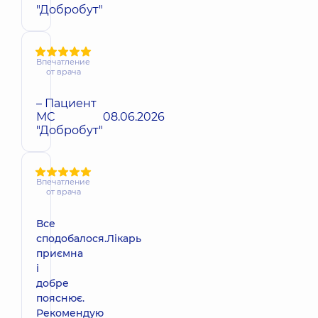
"Добробут"
Впечатление
от врача
– Пациент
МС
08.06.2026
"Добробут"
Впечатление
от врача
Все
сподобалося.Лікарь
приємна
і
добре
пояснює.
Рекомендую