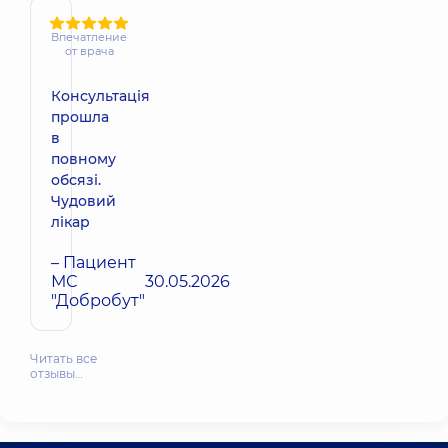
Впечатление
от врача
Консультація
прошла
в
повному
обсязі.
Чудовий
лікар
– Пациент
МС
30.05.2026
"Добробут"
Читать все
отзывы…