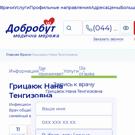
Врачи
Услуги
Профильные направления
Адреса
Цены
Больш
(044) 495-2-888
Заказать звонок
Главная
Врачи
Грицаюк Нана Тенгизовна
Где
134
Информация
Услуги
принимает
отзыва
Запись к врачу
Грицаюк Нана
Грицаюк Нана Тенгизовна
Тенгизовна
Инфекционист;
Врач общей практики -
семейный врач;
11
5
/ 5