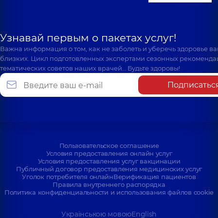
Узнавай первым о пакетах услуг!
Важна информация о том, как не заболеть и уберечь здоровье в
близких. Цикл подготовленных экспертами сезонных рекоменда
тематических советов наших врачей… Будьте здоровы!
Подписатьс
Пользовательское соглашение
Условия предоставления онлайн услуг
Условия предоставления услуг вакцинации
Публичный договор предоставления медицинских услуг
Уголок потребителя онлайн
Верификация пациентов
Правила внутреннего распорядка
Политика конфиденциальности и использования файлов cookie
Українською мовою
English