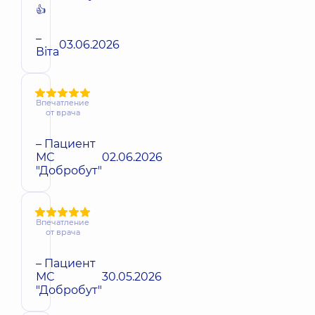
👍
–
03.06.2026
Віта
Впечатление
от врача
– Пациент
МС
02.06.2026
"Добробут"
Впечатление
от врача
– Пациент
МС
30.05.2026
"Добробут"