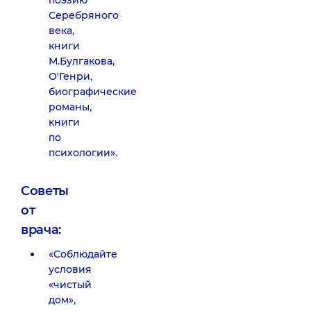
поэзию
Серебряного
века,
книги
М.Булгакова,
О'Генри,
биографические
романы,
книги
по
психологии».
Советы
от
врача:
«Соблюдайте
условия
«чистый
дом»,