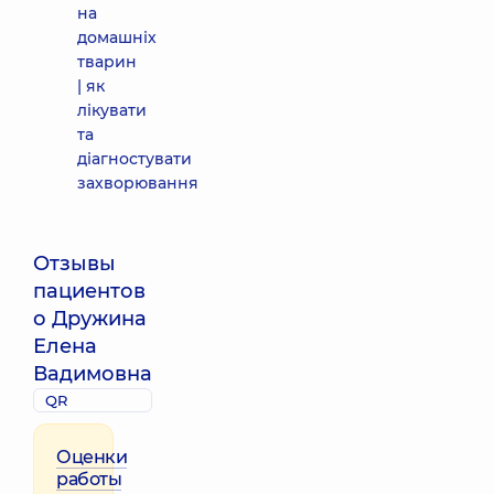
на
домашніх
тварин
| як
лікувати
та
діагностувати
захворювання
Отзывы
пациентов
о Дружина
Елена
Вадимовна
QR
Оценки
работы