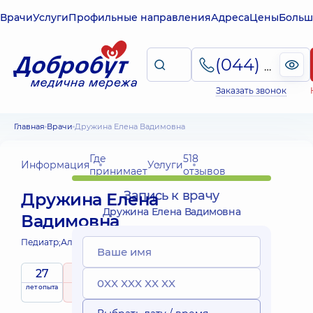
Врачи
Услуги
Профильные направления
Адреса
Цены
Больш
(044) 495-2-888
Заказать звонок
Главная
Врачи
Дружина Елена Вадимовна
Где
518
Информация
Услуги
принимает
отзывов
Запись к врачу
Дружина Елена
Дружина Елена Вадимовна
Вадимовна
Педиатр;
Аллерголог;
Аллерголог детский;
27
5
/ 5
лет опыта
рейтинг
на основе
Эксперт
принимает
518 отзывов
детей