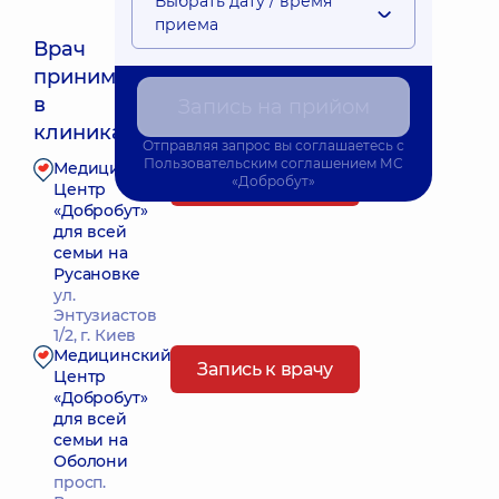
Выбрать дату / время
приема
Врач
принимает
Ближайшее время приема: 11.08.2026 8:00
в
Запись на прийом
клиниках:
Отправляя запрос вы соглашаетесь с
Пользовательским соглашением
МС
Медицинский
Запись к врачу
«Добробут»
Центр
«Добробут»
для всей
семьи на
Русановке
ул.
Энтузиастов
1/2, г. Киев
Медицинский
Запись к врачу
Центр
«Добробут»
для всей
семьи на
Оболони
просп.