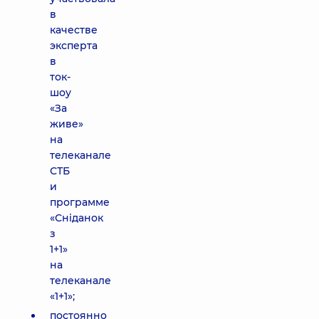
в
качестве
эксперта
в
ток-
шоу
«За
живе»
на
телеканале
СТБ
и
программе
«Снiданок
з
1+1»
на
телеканале
«1+1»;
постоянно