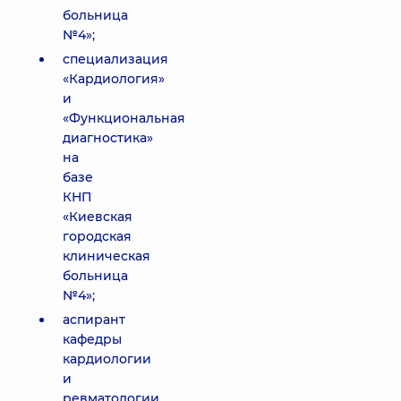
больница
№4»;
специализация
«Кардиология»
и
«Функциональная
диагностика»
на
базе
КНП
«Киевская
городская
клиническая
больница
№4»;
аспирант
кафедры
кардиологии
и
ревматологии