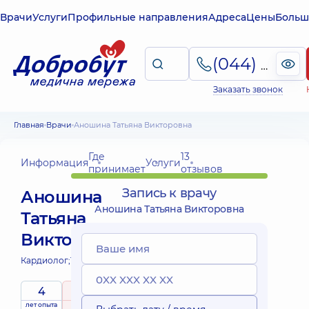
Врачи
Услуги
Профильные направления
Адреса
Цены
Больш
(044) 495-2-888
Заказать звонок
Главная
Врачи
Аношина Татьяна Викторовна
Где
13
Информация
Услуги
принимает
отзывов
Запись к врачу
Аношина
Аношина Татьяна Викторовна
Татьяна
Викторовна
Кардиолог;
Терапевт;
4
5
/ 5
лет опыта
рейтинг
на основе