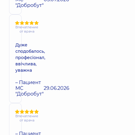
"Добробут"
Впечатление
от врача
Дуже
сподобалось,
професіонал,
ввічлива,
уважна
– Пациент
МС
29.06.2026
"Добробут"
Впечатление
от врача
– Пациент