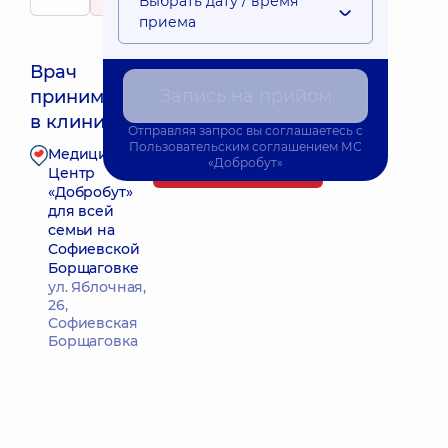
Выбрать дату / время
13 отзывов
приема
Врач
Запись на прийом
принимает
Ближайшее время приема: Завтра о 11:00
в клинике
Отправляя запрос вы соглашаетесь с
Пользовательским соглашением
МС
Медицинский
«Добробут»
Запись к врачу
Центр
«Добробут»
для всей
семьи на
Софиевской
Борщаговке
ул. Яблочная,
26,
Софиевская
Борщаговка