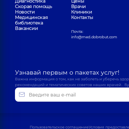
Диагностика
Цены
Скорая помощь
Врачи
Новости
Клиники
Медицинская
Контакты
библиотека
Вакансии
Почта:
info@med.dobrobut.com
Узнавай первым о пакетах услуг!
Важна информация о том, как не заболеть и уберечь здо
рекомендаций и тематических советов наших врачей… Бу
Пользовательское соглашение
Условия предоставл