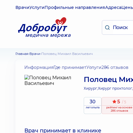
Врачи
Услуги
Профильные направления
Адреса
Цен
Главная
Врачи
Половец Михаил Васильевич
Информация
Где принимает
Услуги
286 отзывов
Половец Мих
Хирург;
Хирург проктолог;
30
5
/ 5
лет опыта
рейтинг
на основе
286 отзывов
Врач принимает в клинике