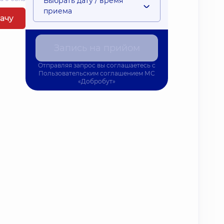
Выбрать дату / время
приема
рачу
Запись на прийом
Отправляя запрос вы соглашаетесь с
Пользовательским соглашением
МС
«Добробут»