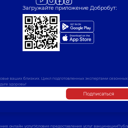
Загружайте приложение Добробут:
ровье ваших близких. Цикл подготовленных экспертами сезонных
дьте здоровы!
Подписаться
ения онлайн услуг
Условия предоставления услуг вакцинации
Публ