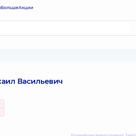
ы
Больше
Акции
аил Васильевич
Ближайшее время приема: Завтра