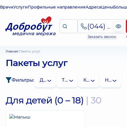
Врачи
Услуги
Профильные направления
Адреса
Цены
Больш
(044) 495-2-888
Заказать звонок
Главная
Пакеты услуг
Пакеты услуг
Фильтры:
Для кого
Тип
Клиника
Направл
Для детей (0 – 18)
| 30